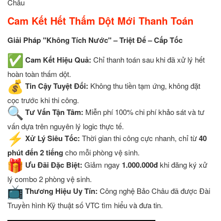
Châu
Cam Kết Hết Thấm Dột Mới Thanh Toán
Giải Pháp "Không Tích Nước" – Triệt Để – Cấp Tốc
Cam Kết Hiệu Quả:
Chỉ thanh toán sau khi đã xử lý hết
hoàn toàn thấm dột.
Tin Cậy Tuyệt Đối:
Không thu tiền tạm ứng, không đặt
cọc trước khi thi công.
Tư Vấn Tận Tâm:
Miễn phí 100% chi phí khảo sát và tư
vấn dựa trên nguyên lý logic thực tế.
Xử Lý Siêu Tốc:
Thời gian thi công cực nhanh, chỉ từ
40
phút đến 2 tiếng
cho mỗi phòng vệ sinh.
Ưu Đãi Đặc Biệt:
Giảm ngay
1.000.000đ
khi đăng ký xử
lý combo 2 phòng vệ sinh.
Thương Hiệu Uy Tín:
Công nghệ Bảo Châu đã được Đài
Truyền hình Kỹ thuật số VTC tìm hiểu và đưa tin.