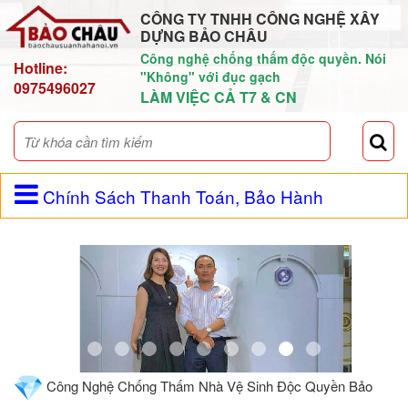
CÔNG TY TNHH CÔNG NGHỆ XÂY
DỰNG BẢO CHÂU
Công nghệ chống thấm độc quyền. Nói
Hotline:
"Không" với đục gạch
0975496027
LÀM VIỆC CẢ T7 & CN
Chính Sách Thanh Toán, Bảo Hành
Công Nghệ Chống Thấm Nhà Vệ Sinh Độc Quyền Bảo