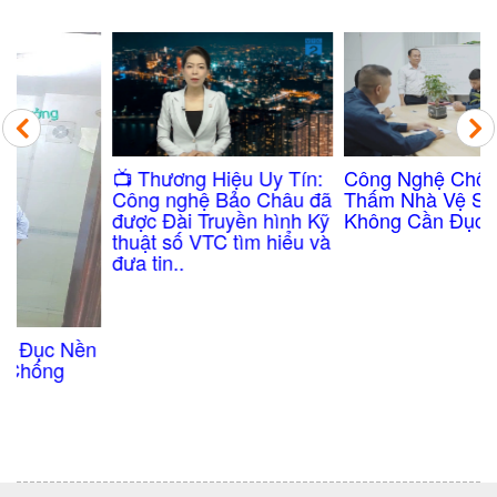
Công Nghệ Chống
​📺 Thương Hiệu Uy Tín:
Thấm Nhà Vệ Sinh
Công nghệ Bảo Châu đã
Không Cần Đục Gạch
được Đài Truyền hình Kỹ
thuật số VTC tìm hiểu và
đưa tin..
n