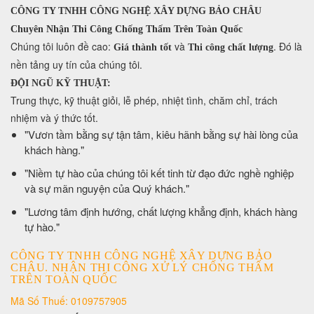
CÔNG TY TNHH CÔNG NGHỆ XÂY DỰNG BẢO CHÂU
Chuyên Nhận Thi Công Chống Thấm Trên Toàn Quốc
​Chúng tôi luôn đề cao:
và
. Đó là
Giá thành tốt
Thi công chất lượng
nền tảng uy tín của chúng tôi.
ĐỘI NGŨ KỸ THUẬT:
Trung thực, kỹ thuật giỏi, lễ phép, nhiệt tình, chăm chỉ, trách
nhiệm và ý thức tốt.
​"Vươn tầm bằng sự tận tâm, kiêu hãnh bằng sự hài lòng của
khách hàng."
​"Niềm tự hào của chúng tôi kết tinh từ đạo đức nghề nghiệp
và sự mãn nguyện của Quý khách."
​"Lương tâm định hướng, chất lượng khẳng định, khách hàng
tự hào."
CÔNG TY TNHH CÔNG NGHỆ XÂY DỰNG BẢO
CHÂU. NHẬN THI CÔNG XỬ LÝ CHỐNG THẤM
TRÊN TOÀN QUỐC
Mã Số Thuế: 0109757905