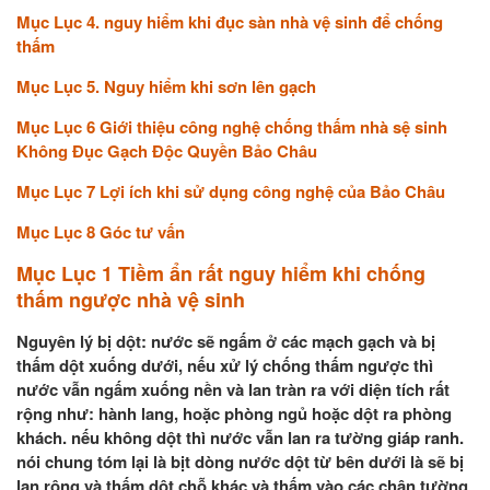
Mục Lục 4. nguy hiểm khi đục sàn nhà vệ sinh để chống
thấm
Mục Lục 5. Nguy hiểm khi sơn lên gạch
Mục Lục 6
Giới thiệu công nghệ chống thấm nhà sệ sinh
Không Đục Gạch Độc Quyền Bảo Châu
Mục Lục 7 Lợi ích khi sử dụng công nghệ của Bảo Châu
Mục Lục 8
Góc tư vấn
Mục Lục 1
Tiềm ẩn rất nguy hiểm khi chống
thấm ngược nhà vệ sinh
Nguyên lý bị dột: nước sẽ ngấm ở các mạch gạch và bị
thấm dột xuống dưới, nếu xử lý chống thấm ngược thì
nước vẫn ngấm xuống nền và lan tràn ra với diện tích rất
rộng như: hành lang, hoặc phòng ngủ hoặc dột ra phòng
khách. nếu không dột thì nước vẫn lan ra tường giáp ranh.
nói chung tóm lại là bịt dòng nước dột từ bên dưới là sẽ bị
lan rộng và thấm dột chỗ khác và thấm vào các chân tường