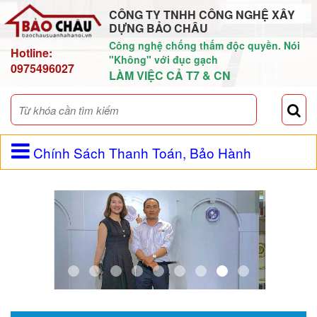
CÔNG TY TNHH CÔNG NGHỆ XÂY
DỰNG BẢO CHÂU
Công nghệ chống thấm độc quyền. Nói
Hotline:
"Không" với đục gạch
0975496027
LÀM VIỆC CẢ T7 & CN
Chính Sách Thanh Toán, Bảo Hành