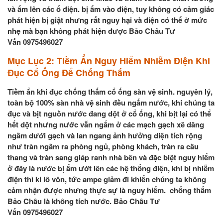
và ẩm lên các ổ điện. bị ẩm vào điện, tuy không có cảm giác
phát hiện bị giật nhưng rất nguy hại và điện có thể ở mức
nhẹ mà bạn không phát hiện được Bảo Châu Tư
Vấn 0975496027
Mục Lục 2: T
iềm Ẩn Nguy Hiểm Nhiễm Điện Khi
Đục Cổ Ống Để Chống Thấm
Tiềm ẩn khi đục chống thấm cổ ống sàn vệ sinh. nguyên lý,
toàn bộ 100% sàn nhà vệ sinh đều ngấm nước, khi chúng ta
đục và bịt nguồn nước đang dột ở cổ ống, khi bịt lại có thể
hết dột nhưng nước vẫn ngấm ở các mạch gạch xẽ dâng
ngầm dưới gạch và lan ngang ảnh hưởng diện tích rộng
như tràn ngầm ra phòng ngủ, phòng khách, tràn ra cầu
thang và tràn sang giáp ranh nhà bên và đặc biệt nguy hiểm
ở đây là nước bị ẩm ướt lên các hệ thống điện, khi bị nhiễm
điện thì ki lô vôn, tức ampe giảm đi khiến chúng ta không
cảm nhận được nhưng thực sự là nguy hiểm. chống thấm
Bảo Châu là không tích nước. Bảo Châu Tư
Vấn 0975496027