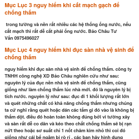
Mục Lục 3 nguy hiểm khi cắt mạch gạch để
chống thấm
trong tường và nền rất nhiều các hệ thống ống nước, nếu
cắt mạch thì rất dễ cắt phải ống nước. Bảo Châu Tư
Vấn 0975496027
Mục Lục 4 nguy hiểm khi đục sàn nhà vệ sinh để
chống thấm
nguy hiểm khi đục sàn nhà vệ sinh để chống thấm. công ty
TNHH công nghệ XD Bảo Châu nghiên cứu như sau:
nguyên lý của đục nền nhà vệ sinh để chống thấm, cũng
giống như làm chống thấm lúc nhà mới. đó là nguyên lý bị
tích nước. nguyên lý như sau: đục đi 1 khối lượng rất lớn
và quét những chất có khả năng chống thấm nhưng chúng
ta cứ nghĩ rằng quét hoặc dán các tấm gì đó vào là không bị
thấm dột. điều đó hoàn toàn không đúng bởi vì tường xây
và sàn rất dễ co dãn và kéo theo chất chống thấm sẽ bị rạn
nứt theo hoặc sơ suất chỉ 1 nốt châm kim nhỏ thì coi đó
giống như cái bể ngầm bị rò rỉ . các bạn hãy hình dung