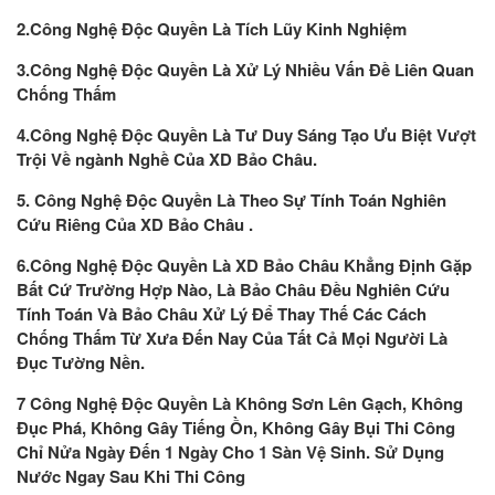
2.Công Nghệ Độc Quyền Là Tích Lũy Kinh Nghiệm
3.Công Nghệ Độc Quyền Là Xử Lý Nhiều Vấn Đề Liên Quan
Chống Thấm
4.Công Nghệ Độc Quyền Là Tư Duy Sáng Tạo Ưu Biệt Vượt
Trội Về ngành Nghề Của XD Bảo Châu.
5. Công Nghệ Độc Quyền Là Theo Sự Tính Toán Nghiên
Cứu Riêng Của XD Bảo Châu .
6.Công Nghệ Độc Quyền Là XD Bảo Châu Khẳng Định Gặp
Bất Cứ Trường Hợp Nào, Là Bảo Châu Đều Nghiên Cứu
Tính Toán Và Bảo Châu Xử Lý Để Thay Thế Các Cách
Chống Thấm Từ Xưa Đến Nay Của Tất Cả Mọi Người Là
Đục Tường Nền.
7 Công Nghệ Độc Quyền Là Không Sơn Lên Gạch, Không
Đục Phá, Không Gây Tiếng Ồn, Không Gây Bụi Thi Công
Chỉ Nửa Ngày Đến 1 Ngày Cho 1 Sàn Vệ Sinh. Sử Dụng
Nước Ngay Sau Khi Thi Công