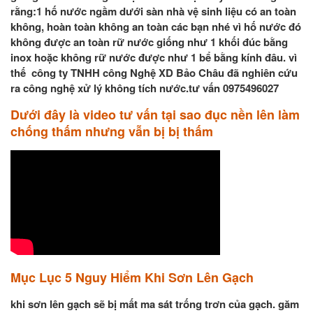
rằng:1 hố nước ngầm dưới sàn nhà vệ sinh liệu có an toàn
không, hoàn toàn không an toàn các bạn nhé vì hố nước đó
không được an toàn rữ nước giống như 1 khối đúc bằng
inox hoặc không rữ nước được như 1 bể bằng kính đâu. vì
thế công ty TNHH công Nghệ XD Bảo Châu đã nghiên cứu
ra công nghệ xử lý không tích nước.tư vấn 0975496027
Dưới đây là video tư vấn tại sao đục nền lên làm
chống thấm nhưng vẫn bị bị thấm
Mục Lục 5 Nguy Hiểm Khi Sơn Lên Gạch
khi sơn lên gạch sẽ bị mất ma sát trống trơn của gạch. găm