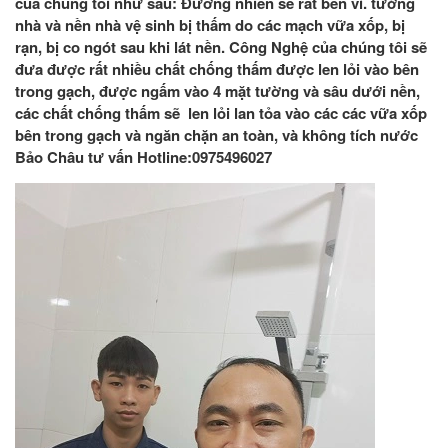
của chúng tôi như sau: Đương nhiên sẽ rất bền vì. tường
nhà và nền nhà vệ sinh bị thấm do các mạch vữa xốp, bị
rạn, bị co ngót sau khi lát nền. Công Nghệ của chúng tôi sẽ
đưa được rất nhiều chất chống thấm được len lỏi vào bên
trong gạch, được ngấm vào 4 mặt tường và sâu dưới nền,
các chất chống thấm sẽ len lỏi lan tỏa vào các các vữa xốp
bên trong gạch và ngăn chặn an toàn, và không tích nước
Bảo Châu tư vấn Hotline:0975496027