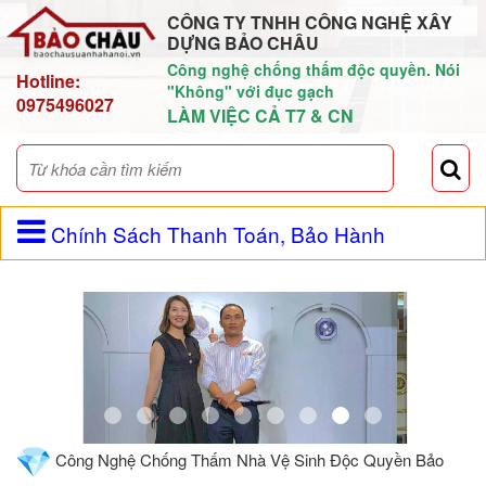
CÔNG TY TNHH CÔNG NGHỆ XÂY
DỰNG BẢO CHÂU
Công nghệ chống thấm độc quyền. Nói
Hotline:
"Không" với đục gạch
0975496027
LÀM VIỆC CẢ T7 & CN
Chính Sách Thanh Toán, Bảo Hành
Công Nghệ Chống Thấm Nhà Vệ Sinh Độc Quyền Bảo