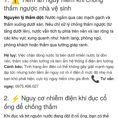
thấm ngược nhà vệ sinh
Nguyên lý thấm dột:
Nước ngấm qua các mạch gạch và
thấm xuống dưới sàn. Nếu chỉ xử lý chống thấm ngược (từ
tầng dưới lên), nước vẫn tích tụ phía trên nền và lan rộng ra
các khu vực xung quanh như: hành lang, phòng ngủ,
phòng khách hoặc thấm qua tường giáp ranh.
Hệ lụy:
Việc chặn dòng nước từ bên dưới khiến nước bị dồn
nén, thấm vào chân tường và làm ẩm hệ thống ổ điện âm tường.
Cảnh báo:
Tình trạng ẩm điện có thể không gây giật mạnh ngay
lập tức nhưng luôn tiềm ẩn nguy cơ rò rỉ điện ở mức độ nhẹ mà
bạn khó phát hiện, cực kỳ nguy hiểm cho gia đình.
Tư vấn
ngay:
0975.496.027
​2.
Nguy cơ nhiễm điện khi đục cổ
ống để chống thấm
​Khi đục và bịt nguồn nước đang dột ở cổ ống, bạn có thể