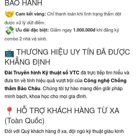
BẢO HÀNH
Cam kết vàng:
Chỉ thanh toán khi tình trạng thấm dột
được xử lý dứt điểm.
Ưu đãi đặc biệt:
Giảm ngay
1.000.000đ
khi đăng ký
combo 2 nhà vệ sinh.
THƯƠNG HIỆU UY TÍN ĐÃ ĐƯỢC
KHẲNG ĐỊNH
Đài Truyền hình Kỹ thuật số VTC
đã trực tiếp tìm hiểu và
đưa tin về tính hiệu quả vượt trội của
Công nghệ Chống
thấm Bảo Châu
. Chúng tôi tự hào mang đến giải pháp
minh bạch, khoa học cho mọi gia đình.
HỖ TRỢ KHÁCH HÀNG TỪ XA
(Toàn Quốc)
​Đối với Quý khách hàng ở xa, đội ngũ kỹ thuật giàu kinh