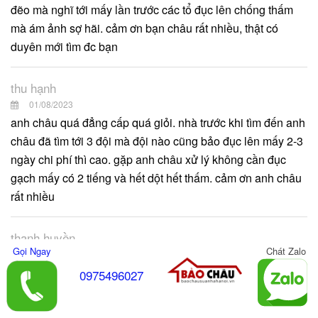
đẽo mà nghĩ tới mấy lần trước các tổ đục lên chống thấm
mà ám ảnh sợ hãi. cảm ơn bạn châu rất nhiều, thật có
duyên mới tìm đc bạn
thu hạnh
01/08/2023
anh châu quá đẳng cấp quá giỏi. nhà trước khi tìm đến anh
châu đã tìm tới 3 đội mà đội nào cũng bảo đục lên mấy 2-3
ngày chi phí thì cao. gặp anh châu xử lý không cần đục
gạch mấy có 2 tiếng và hết dột hết thấm. cảm ơn anh châu
rất nhiều
thanh huyền
Gọi Ngay
Chát Zalo
01/08/2023
Anh châu tuyệt vời. cảm ơn anh châu đã xử lý cho nhà em
0975496027
hết dột trong chỉ có khoảng 2 tiếng mà thợ nhà anh ý không
cần đục gạch. quá chán cho đội trước đến đục phá nhà mà