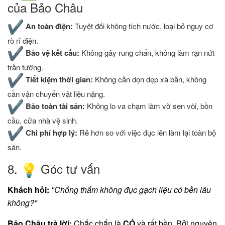
của Bảo Châu
An toàn điện:
Tuyệt đối không tích nước, loại bỏ nguy cơ
rò rỉ điện.
Bảo vệ kết cấu:
Không gây rung chấn, không làm rạn nứt
trần tường.
Tiết kiệm thời gian:
Không cần dọn dẹp xà bần, không
cần vận chuyển vật liệu nặng.
Bảo toàn tài sản:
Không lo va chạm làm vỡ sen vòi, bồn
cầu, cửa nhà vệ sinh.
Chi phí hợp lý:
Rẻ hơn so với việc đục lên làm lại toàn bộ
sàn.
​8.
Góc tư vấn
Khách hỏi:
"Chống thấm không đục gạch liệu có bền lâu
không?"
Bảo Châu trả lời:
Chắc chắn là
CÓ
và rất bền. Bởi nguyên