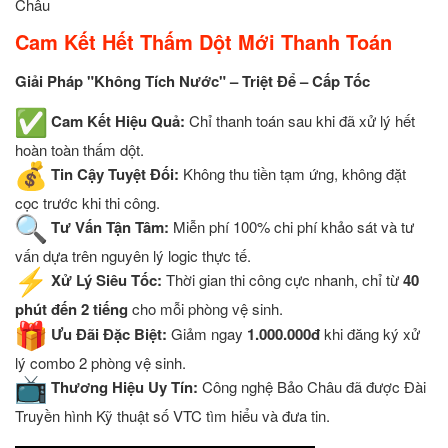
Châu
Cam Kết Hết Thấm Dột Mới Thanh Toán
Giải Pháp "Không Tích Nước" – Triệt Để – Cấp Tốc
Cam Kết Hiệu Quả:
Chỉ thanh toán sau khi đã xử lý hết
hoàn toàn thấm dột.
Tin Cậy Tuyệt Đối:
Không thu tiền tạm ứng, không đặt
cọc trước khi thi công.
Tư Vấn Tận Tâm:
Miễn phí 100% chi phí khảo sát và tư
vấn dựa trên nguyên lý logic thực tế.
Xử Lý Siêu Tốc:
Thời gian thi công cực nhanh, chỉ từ
40
phút đến 2 tiếng
cho mỗi phòng vệ sinh.
Ưu Đãi Đặc Biệt:
Giảm ngay
1.000.000đ
khi đăng ký xử
lý combo 2 phòng vệ sinh.
Thương Hiệu Uy Tín:
Công nghệ Bảo Châu đã được Đài
Truyền hình Kỹ thuật số VTC tìm hiểu và đưa tin.