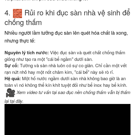
​4.
Rủi ro khi đục sàn nhà vệ sinh để
chống thấm
​Nhiều người lầm tưởng đục sàn lên quét hóa chất là xong,
nhưng thực tế:
Nguyên lý tích nước:
Việc đục sàn và quét chất chống thấm
giống như tạo ra một "cái bể ngầm" dưới sàn.
Sự cố:
Tường và sàn nhà luôn có sự co giãn. Chỉ cần một vết
rạn nứt nhỏ hay một nốt châm kim, "cái bể" này sẽ rò rỉ.
Hệ quả:
Một hố nước ngầm dưới sàn nhà không bao giờ là an
toàn vì nó không thể kín khít tuyệt đối như bể inox hay bể kính.
Xem video tư vấn tại sao đục nền chống thấm vẫn bị thấm
lại tại đây.