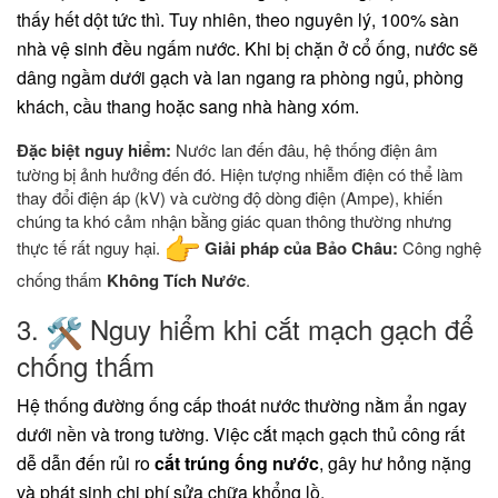
thấy hết dột tức thì. Tuy nhiên, theo nguyên lý, 100% sàn
nhà vệ sinh đều ngấm nước. Khi bị chặn ở cổ ống, nước sẽ
dâng ngầm dưới gạch và lan ngang ra phòng ngủ, phòng
khách, cầu thang hoặc sang nhà hàng xóm.
Đặc biệt nguy hiểm:
Nước lan đến đâu, hệ thống điện âm
tường bị ảnh hưởng đến đó. Hiện tượng nhiễm điện có thể làm
thay đổi điện áp (kV) và cường độ dòng điện (Ampe), khiến
chúng ta khó cảm nhận bằng giác quan thông thường nhưng
thực tế rất nguy hại.
Giải pháp của Bảo Châu:
Công nghệ
chống thấm
Không Tích Nước
.
​3.
Nguy hiểm khi cắt mạch gạch để
chống thấm
​Hệ thống đường ống cấp thoát nước thường nằm ẩn ngay
dưới nền và trong tường. Việc cắt mạch gạch thủ công rất
dễ dẫn đến rủi ro
cắt trúng ống nước
, gây hư hỏng nặng
và phát sinh chi phí sửa chữa khổng lồ.