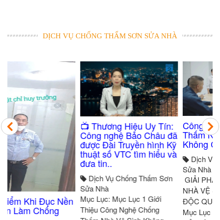
DỊCH VỤ CHỐNG THẤM SƠN SỬA NHÀ
Công Nghệ Chống
​📺 Thương Hiệu Uy Tín:
Thấm Nhà Vệ Sinh
Công nghệ Bảo Châu đã
Không Cần Đục Gạch
được Đài Truyền hình Kỹ
thuật số VTC tìm hiểu và
Dịch Vụ Chống Thấm Sơn
đưa tin..
Sửa Nhà
Dịch Vụ Chống Thấm Sơn
​ GIẢI PHÁP CHỐNG THẤM
Sửa Nhà
NHÀ VỆ SINH CÔNG NGHỆ
Mục Lục: Mục Lục 1 Giới
n
ĐỘC QUYỀN BẢO CHÂU ​
Thiệu Công Nghệ Chống
Mục Lục Nội Dung: ​ Nguy