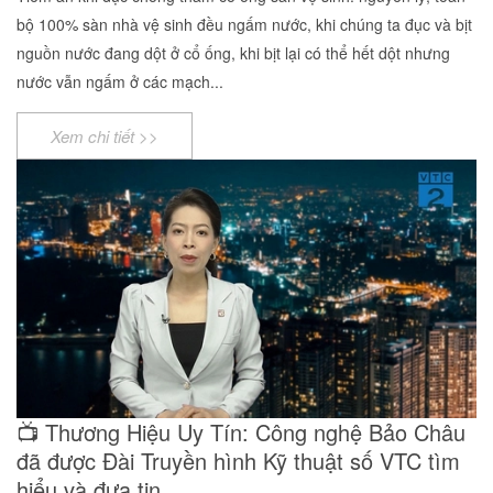
bộ 100% sàn nhà vệ sinh đều ngấm nước, khi chúng ta đục và bịt
nguồn nước đang dột ở cổ ống, khi bịt lại có thể hết dột nhưng
nước vẫn ngấm ở các mạch...
Xem chi tiết >>
​📺 Thương Hiệu Uy Tín: Công nghệ Bảo Châu
đã được Đài Truyền hình Kỹ thuật số VTC tìm
hiểu và đưa tin..