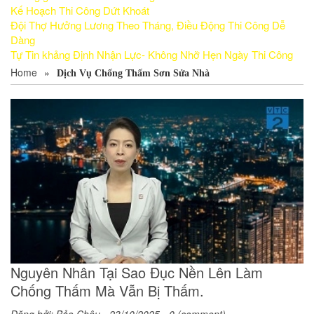
Kế Hoạch Thi Công Dứt Khoát
Đội Thợ Hưởng Lương Theo Tháng, Điều Động Thi Công Dễ
Dàng
Tự Tin khảng Định Nhận Lực- Không Nhỡ Hẹn Ngày Thi Công
Home
»
Dịch Vụ Chống Thấm Sơn Sửa Nhà
Nguyên Nhân Tại Sao Đục Nền Lên Làm
Chống Thấm Mà Vẫn Bị Thấm.
Đăng bởi:
Bảo Châu
- 23/10/2025 - 0 (comment)