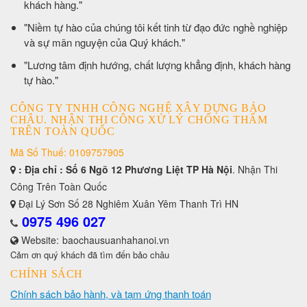
khách hàng."
​"Niềm tự hào của chúng tôi kết tinh từ đạo đức nghề nghiệp
và sự mãn nguyện của Quý khách."
​"Lương tâm định hướng, chất lượng khẳng định, khách hàng
tự hào."
CÔNG TY TNHH CÔNG NGHỆ XÂY DỰNG BẢO
CHÂU. NHẬN THI CÔNG XỬ LÝ CHỐNG THẤM
TRÊN TOÀN QUỐC
Mã Số Thuế: 0109757905
: Địa chỉ : Số 6 Ngõ 12 Phương Liệt TP Hà Nội
. Nhận Thi
Công Trên Toàn Quốc
Đại Lý Sơn Số 28 Nghiêm Xuân Yêm Thanh Trì HN
0975 496 027
Website:
baochausuanhahanoi.vn
Cảm ơn quý khách đã tìm đến bảo châu
CHÍNH SÁCH
Chính sách bảo hành, và tạm ứng thanh toán