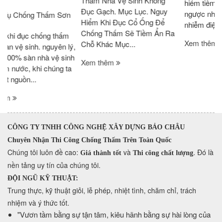
Thấm Nhà Vệ Sinh Không
hiểm tiềm ẩn khi chống thấm
Đục Gạch. Mục Lục. Nguy
ngược nhà vệ sinh. ​ Rủi ro
Hiểm Khi Đục Cổ Ống Để
nhiễm điện khi...
Chống Thấm Sẽ Tiềm Ẩn Ra
Xem thêm
Chỗ Khác Mục...
ý,
h
Xem thêm
a
CÔNG TY TNHH CÔNG NGHỆ XÂY DỰNG BẢO CHÂU
Chuyên Nhận Thi Công Chống Thấm Trên Toàn Quốc
​Chúng tôi luôn đề cao:
và
. Đó là
Giá thành tốt
Thi công chất lượng
nền tảng uy tín của chúng tôi.
ĐỘI NGŨ KỸ THUẬT:
Trung thực, kỹ thuật giỏi, lễ phép, nhiệt tình, chăm chỉ, trách
nhiệm và ý thức tốt.
​"Vươn tầm bằng sự tận tâm, kiêu hãnh bằng sự hài lòng của