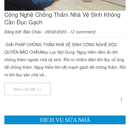
Công Nghệ Chống Thấm Nhà Vệ Sinh Không
Cần Đục Gạch
Đăng bởi:
Bảo Châu
- 09/02/2023 - 12 (comment)
​ GIẢI PHÁP CHỐNG THẤM NHÀ VỆ SINH CÔNG NGHỆ ĐỘC
QUYỀN BẢO CHÂU ​Mục Lục Nội Dung: ​ Nguy hiểm tiềm ẩn khi
chống thấm ngược nhà vệ sinh. ​ Rủi ro nhiễm điện khi đục cổ ống
để chống thấm. ​ Nguy hiểm khi cắt mạch gạch để chống thấm. ​ Rủi
ro khi đục sàn nhà vệ...
Xem chi tiết >>
1
DỊCH VỤ SỬA NHÀ