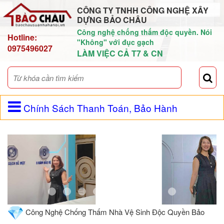
CÔNG TY TNHH CÔNG NGHỆ XÂY
DỰNG BẢO CHÂU
Công nghệ chống thấm độc quyền. Nói
Hotline:
"Không" với đục gạch
0975496027
LÀM VIỆC CẢ T7 & CN
Chính Sách Thanh Toán, Bảo Hành
Công Nghệ Chống Thấm Nhà Vệ Sinh Độc Quyền Bảo