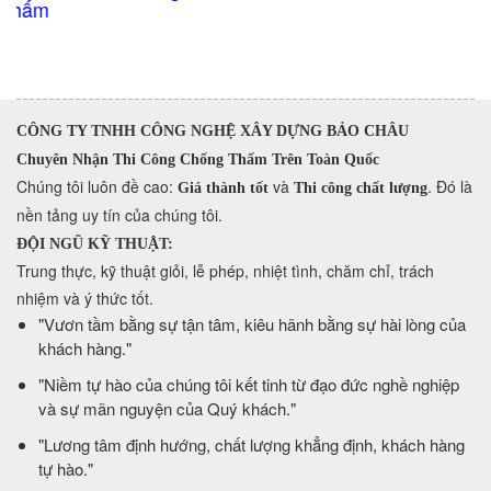
CÔNG TY TNHH CÔNG NGHỆ XÂY DỰNG BẢO CHÂU
Chuyên Nhận Thi Công Chống Thấm Trên Toàn Quốc
​Chúng tôi luôn đề cao:
và
. Đó là
Giá thành tốt
Thi công chất lượng
nền tảng uy tín của chúng tôi.
ĐỘI NGŨ KỸ THUẬT:
Trung thực, kỹ thuật giỏi, lễ phép, nhiệt tình, chăm chỉ, trách
nhiệm và ý thức tốt.
​"Vươn tầm bằng sự tận tâm, kiêu hãnh bằng sự hài lòng của
khách hàng."
​"Niềm tự hào của chúng tôi kết tinh từ đạo đức nghề nghiệp
và sự mãn nguyện của Quý khách."
​"Lương tâm định hướng, chất lượng khẳng định, khách hàng
tự hào."