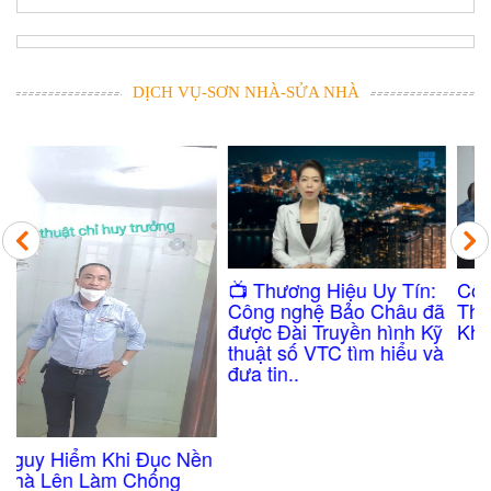
DỊCH VỤ-SƠN NHÀ-SỬA NHÀ
Công Nghệ Chống
​📺 Thương Hiệu Uy Tín:
Thấm Nhà Vệ Sinh
Công nghệ Bảo Châu đã
Không Cần Đục Gạch
được Đài Truyền hình Kỹ
thuật số VTC tìm hiểu và
đưa tin..
n