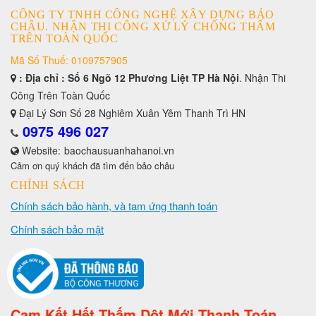
CÔNG TY TNHH CÔNG NGHỆ XÂY DỰNG BẢO
CHÂU. NHẬN THI CÔNG XỬ LÝ CHỐNG THẤM
TRÊN TOÀN QUỐC
Mã Số Thuế: 0109757905
: Địa chỉ : Số 6 Ngõ 12 Phương Liệt TP Hà Nội
. Nhận Thi
Công Trên Toàn Quốc
Đại Lý Sơn Số 28 Nghiêm Xuân Yêm Thanh Trì HN
0975 496 027
Website:
baochausuanhahanoi.vn
Cảm ơn quý khách đã tìm đến bảo châu
CHÍNH SÁCH
Chính sách bảo hành, và tạm ứng thanh toán
Chính sách bảo mật
Cam Kết Hết Thấm Dột Mới Thanh Toán