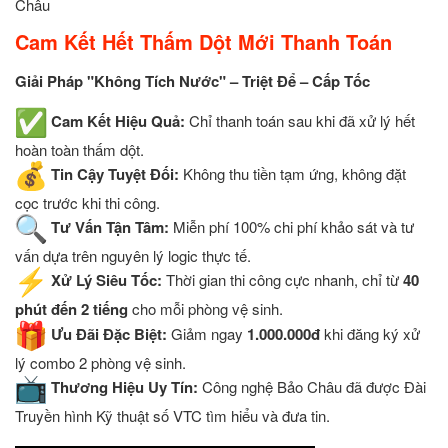
Châu
Cam Kết Hết Thấm Dột Mới Thanh Toán
Giải Pháp "Không Tích Nước" – Triệt Để – Cấp Tốc
Cam Kết Hiệu Quả:
Chỉ thanh toán sau khi đã xử lý hết
hoàn toàn thấm dột.
Tin Cậy Tuyệt Đối:
Không thu tiền tạm ứng, không đặt
cọc trước khi thi công.
Tư Vấn Tận Tâm:
Miễn phí 100% chi phí khảo sát và tư
vấn dựa trên nguyên lý logic thực tế.
Xử Lý Siêu Tốc:
Thời gian thi công cực nhanh, chỉ từ
40
phút đến 2 tiếng
cho mỗi phòng vệ sinh.
Ưu Đãi Đặc Biệt:
Giảm ngay
1.000.000đ
khi đăng ký xử
lý combo 2 phòng vệ sinh.
Thương Hiệu Uy Tín:
Công nghệ Bảo Châu đã được Đài
Truyền hình Kỹ thuật số VTC tìm hiểu và đưa tin.