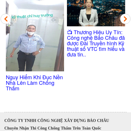
Công Nghệ Chốn
​📺 Thương Hiệu Uy Tín:
Thấm Nhà Vệ Sin
Công nghệ Bảo Châu đã
Không Cần Đục 
được Đài Truyền hình Kỹ
thuật số VTC tìm hiểu và
đưa tin..
i Đục Nền
 Chống
CÔNG TY TNHH CÔNG NGHỆ XÂY DỰNG BẢO CHÂU
Chuyên Nhận Thi Công Chống Thấm Trên Toàn Quốc