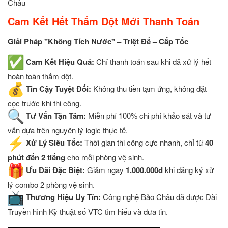
Châu
Cam Kết Hết Thấm Dột Mới Thanh Toán
Giải Pháp "Không Tích Nước" – Triệt Để – Cấp Tốc
Cam Kết Hiệu Quả:
Chỉ thanh toán sau khi đã xử lý hết
hoàn toàn thấm dột.
Tin Cậy Tuyệt Đối:
Không thu tiền tạm ứng, không đặt
cọc trước khi thi công.
Tư Vấn Tận Tâm:
Miễn phí 100% chi phí khảo sát và tư
vấn dựa trên nguyên lý logic thực tế.
Xử Lý Siêu Tốc:
Thời gian thi công cực nhanh, chỉ từ
40
phút đến 2 tiếng
cho mỗi phòng vệ sinh.
Ưu Đãi Đặc Biệt:
Giảm ngay
1.000.000đ
khi đăng ký xử
lý combo 2 phòng vệ sinh.
Thương Hiệu Uy Tín:
Công nghệ Bảo Châu đã được Đài
Truyền hình Kỹ thuật số VTC tìm hiểu và đưa tin.