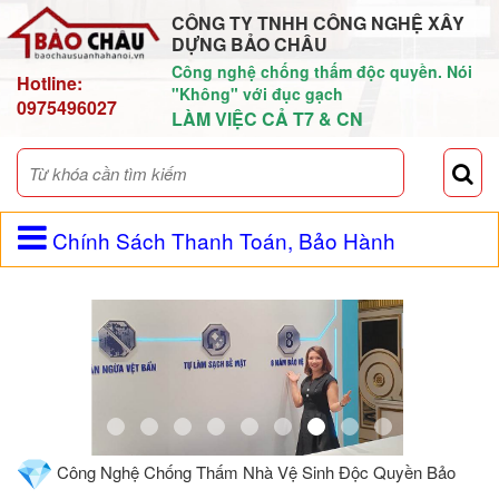
CÔNG TY TNHH CÔNG NGHỆ XÂY
DỰNG BẢO CHÂU
Công nghệ chống thấm độc quyền. Nói
Hotline:
"Không" với đục gạch
0975496027
LÀM VIỆC CẢ T7 & CN
Chính Sách Thanh Toán, Bảo Hành
Công Nghệ Chống Thấm Nhà Vệ Sinh Độc Quyền Bảo