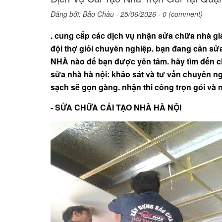
Đăng bởi:
Bảo Châu
- 25/06/2026 - 0 (comment)
. cung cấp các dịch vụ nhận sửa chữa nhà gi
đội thợ giỏi chuyên nghiệp. bạn đang cần sử
NHÀ nào để bạn được yên tâm. hãy tìm đến c
sửa nhà hà nội: khảo sát và tư vấn chuyên ngh
sạch sẽ gọn gàng. nhận thi công trọn gói và
- SỬA CHỮA CẢI TẠO NHÀ HÀ NỘI