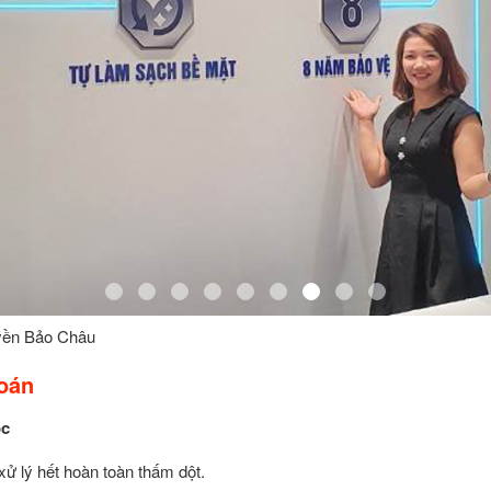
yền Bảo Châu
oán
ốc
xử lý hết hoàn toàn thấm dột.