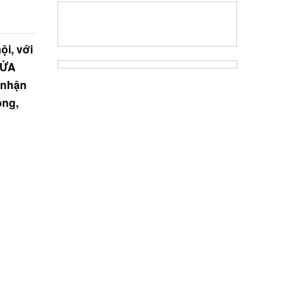
i, với
SỬA
 nhận
óng,