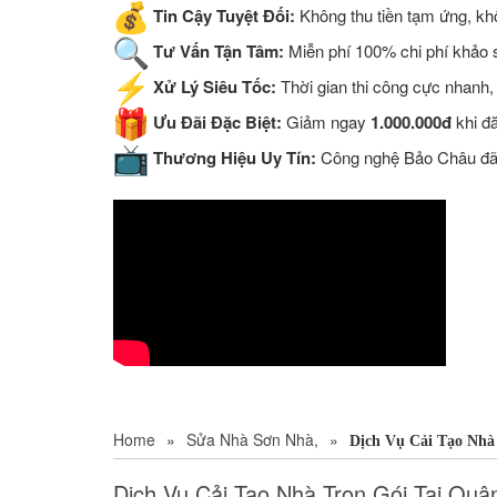
Tin Cậy Tuyệt Đối:
Không thu tiền tạm ứng, khô
Tư Vấn Tận Tâm:
Miễn phí 100% chi phí khảo sá
Xử Lý Siêu Tốc:
Thời gian thi công cực nhanh,
Ưu Đãi Đặc Biệt:
Giảm ngay
1.000.000đ
khi đ
Thương Hiệu Uy Tín:
Công nghệ Bảo Châu đã đ
Home
»
Sửa Nhà Sơn Nhà,
»
Dịch Vụ Cải Tạo Nhà
Dịch Vụ Cải Tạo Nhà Trọn Gói Tại Qu