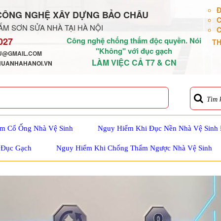
Đ
CÔNG NGHỆ XÂY DỰNG BẢO CHÂU
C
M SƠN SỬA NHÀ TẠI HÀ NỘI
C
027
Công nghệ chống thấm độc quyền. Nói
TH
"Không" với đục gạch
@GMAIL.COM
LÀM VIỆC CẢ T7 & CN
HUANHAHANOI.VN
Tìm 
m Cổ Ống Nhà Vệ Sinh
Nguy Hiểm Khi Đục Nền Nhà Vệ Sinh
 Đục Gạch
Nguy Hiểm Khi Chống Thấm Ngược Nhà Vệ Sinh