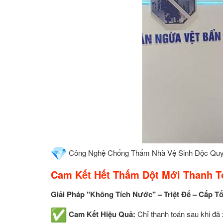
Công Nghệ Chống Thấm Nhà Vệ Sinh Độc Qu
Cam Kết Hết Thấm Dột Mới Thanh T
Giải Pháp "Không Tích Nước" – Triệt Để – Cấp T
Cam Kết Hiệu Quả:
Chỉ thanh toán sau khi đã 