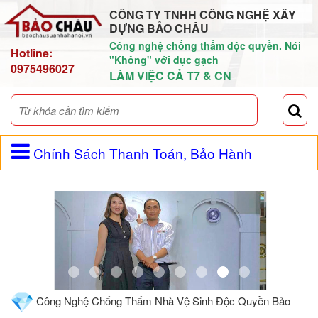
CÔNG TY TNHH CÔNG NGHỆ XÂY
DỰNG BẢO CHÂU
Công nghệ chống thấm độc quyền. Nói
Hotline:
"Không" với đục gạch
0975496027
LÀM VIỆC CẢ T7 & CN
Chính Sách Thanh Toán, Bảo Hành
Công Nghệ Chống Thấm Nhà Vệ Sinh Độc Quyền Bảo