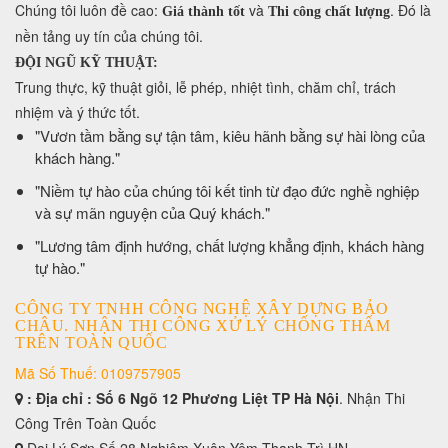
​Chúng tôi luôn đề cao:
và
. Đó là
Giá thành tốt
Thi công chất lượng
nền tảng uy tín của chúng tôi.
ĐỘI NGŨ KỸ THUẬT:
Trung thực, kỹ thuật giỏi, lễ phép, nhiệt tình, chăm chỉ, trách
nhiệm và ý thức tốt.
​"Vươn tầm bằng sự tận tâm, kiêu hãnh bằng sự hài lòng của
khách hàng."
​"Niềm tự hào của chúng tôi kết tinh từ đạo đức nghề nghiệp
và sự mãn nguyện của Quý khách."
​"Lương tâm định hướng, chất lượng khẳng định, khách hàng
tự hào."
CÔNG TY TNHH CÔNG NGHỆ XÂY DỰNG BẢO
CHÂU. NHẬN THI CÔNG XỬ LÝ CHỐNG THẤM
TRÊN TOÀN QUỐC
Mã Số Thuế: 0109757905
: Địa chỉ : Số 6 Ngõ 12 Phương Liệt TP Hà Nội
. Nhận Thi
Công Trên Toàn Quốc
Đại Lý Sơn Số 28 Nghiêm Xuân Yêm Thanh Trì HN