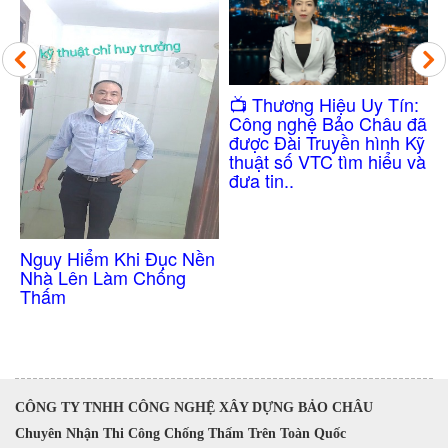
Công Nghệ Chống
​📺 Thương Hiệu Uy Tín:
Thấm Nhà Vệ Sinh
Công nghệ Bảo Châu đã
Không Cần Đục Gạch
được Đài Truyền hình Kỹ
thuật số VTC tìm hiểu và
đưa tin..
Nền
CÔNG TY TNHH CÔNG NGHỆ XÂY DỰNG BẢO CHÂU
Chuyên Nhận Thi Công Chống Thấm Trên Toàn Quốc