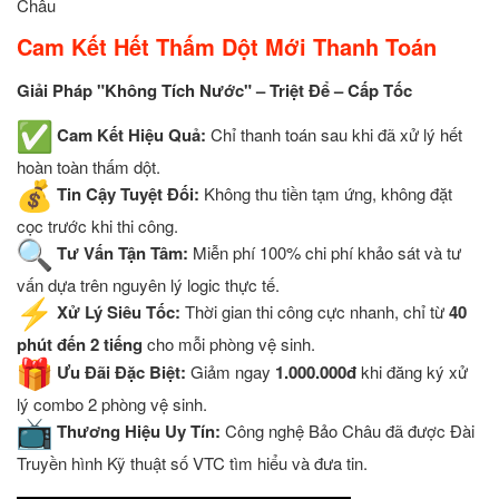
Châu
Cam Kết Hết Thấm Dột Mới Thanh Toán
Giải Pháp "Không Tích Nước" – Triệt Để – Cấp Tốc
Cam Kết Hiệu Quả:
Chỉ thanh toán sau khi đã xử lý hết
hoàn toàn thấm dột.
Tin Cậy Tuyệt Đối:
Không thu tiền tạm ứng, không đặt
cọc trước khi thi công.
Tư Vấn Tận Tâm:
Miễn phí 100% chi phí khảo sát và tư
vấn dựa trên nguyên lý logic thực tế.
Xử Lý Siêu Tốc:
Thời gian thi công cực nhanh, chỉ từ
40
phút đến 2 tiếng
cho mỗi phòng vệ sinh.
Ưu Đãi Đặc Biệt:
Giảm ngay
1.000.000đ
khi đăng ký xử
lý combo 2 phòng vệ sinh.
Thương Hiệu Uy Tín:
Công nghệ Bảo Châu đã được Đài
Truyền hình Kỹ thuật số VTC tìm hiểu và đưa tin.