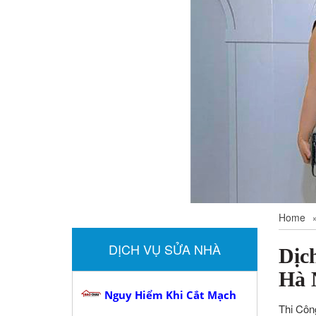
Home
DỊCH VỤ SỬA NHÀ
Dịc
Hà 
Nguy Hiểm Khi Cắt Mạch
Thi Côn