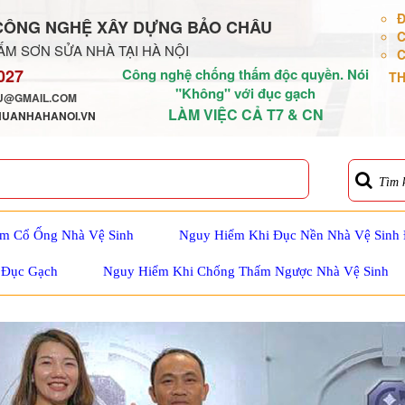
Đ
CÔNG NGHỆ XÂY DỰNG BẢO CHÂU
C
M SƠN SỬA NHÀ TẠI HÀ NỘI
C
027
Công nghệ chống thấm độc quyền. Nói
TH
"Không" với đục gạch
@GMAIL.COM
LÀM VIỆC CẢ T7 & CN
HUANHAHANOI.VN
Tìm 
m Cổ Ống Nhà Vệ Sinh
Nguy Hiểm Khi Đục Nền Nhà Vệ Sinh
 Đục Gạch
Nguy Hiểm Khi Chống Thấm Ngược Nhà Vệ Sinh