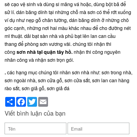
sẽ cạo vệ sinh và dùng si măng vá hoặc, dùng bột bả để
sử lí. dán băng dính tại những chỗ mà sơn có thể rớt xuống
ví dụ như nẹp gỗ chân tường, dán băng dính ở những chô
góc cạnh, những nơi hai màu khác nhau để cho đường nét
mĩ thuật. dải bạt sàn nhà và phủ bạt lên lan can cầu
thang để phòng sơn vương vãi. chúng tôi nhận thi
công
sơn nhà tạI quận tây hồ.
nhận thi công nguyên
nhân công và nhận sơn trọn gói.
.
các hạng mục chúng tôi nhân sơn nhà như: sơn trong nhà,
sơn ngoài nhà, sơn cửa gỗ, sơn cửa sắt, sơn lan can hàng
rào sắt, sơn giả gỗ, sơn giả đá
Share
Facebook
Twitter
Email
Viết bình luận của bạn