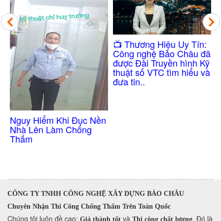
Công Nghệ Chống
​📺 Thương Hiệu Uy Tín:
Thấm Nhà Vệ Sinh
Công nghệ Bảo Châu đã
Không Cần Đục Gạch
được Đài Truyền hình Kỹ
thuật số VTC tìm hiểu và
đưa tin..
n
CÔNG TY TNHH CÔNG NGHỆ XÂY DỰNG BẢO CHÂU
Chuyên Nhận Thi Công Chống Thấm Trên Toàn Quốc
​Chúng tôi luôn đề cao:
và
. Đó là
Giá thành tốt
Thi công chất lượng