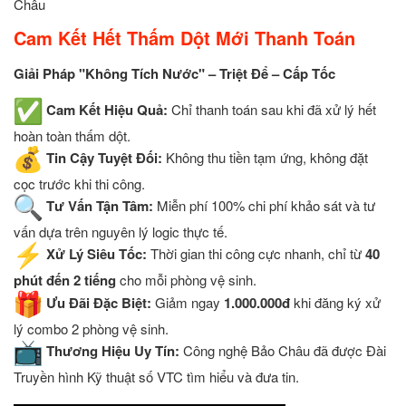
Châu
Cam Kết Hết Thấm Dột Mới Thanh Toán
Giải Pháp "Không Tích Nước" – Triệt Để – Cấp Tốc
Cam Kết Hiệu Quả:
Chỉ thanh toán sau khi đã xử lý hết
hoàn toàn thấm dột.
Tin Cậy Tuyệt Đối:
Không thu tiền tạm ứng, không đặt
cọc trước khi thi công.
Tư Vấn Tận Tâm:
Miễn phí 100% chi phí khảo sát và tư
vấn dựa trên nguyên lý logic thực tế.
Xử Lý Siêu Tốc:
Thời gian thi công cực nhanh, chỉ từ
40
phút đến 2 tiếng
cho mỗi phòng vệ sinh.
Ưu Đãi Đặc Biệt:
Giảm ngay
1.000.000đ
khi đăng ký xử
lý combo 2 phòng vệ sinh.
Thương Hiệu Uy Tín:
Công nghệ Bảo Châu đã được Đài
Truyền hình Kỹ thuật số VTC tìm hiểu và đưa tin.