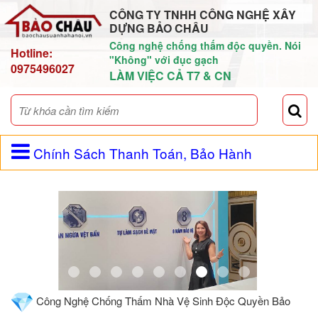
CÔNG TY TNHH CÔNG NGHỆ XÂY
DỰNG BẢO CHÂU
Công nghệ chống thấm độc quyền. Nói
Hotline:
"Không" với đục gạch
0975496027
LÀM VIỆC CẢ T7 & CN
Chính Sách Thanh Toán, Bảo Hành
Công Nghệ Chống Thấm Nhà Vệ Sinh Độc Quyền Bảo