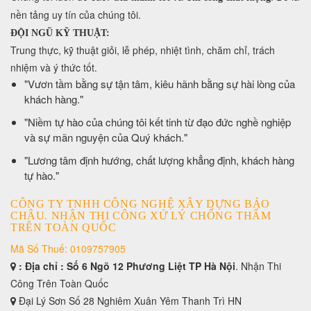
nền tảng uy tín của chúng tôi.
ĐỘI NGŨ KỸ THUẬT:
Trung thực, kỹ thuật giỏi, lễ phép, nhiệt tình, chăm chỉ, trách
nhiệm và ý thức tốt.
​"Vươn tầm bằng sự tận tâm, kiêu hãnh bằng sự hài lòng của
khách hàng."
​"Niềm tự hào của chúng tôi kết tinh từ đạo đức nghề nghiệp
và sự mãn nguyện của Quý khách."
​"Lương tâm định hướng, chất lượng khẳng định, khách hàng
tự hào."
CÔNG TY TNHH CÔNG NGHỆ XÂY DỰNG BẢO
CHÂU. NHẬN THI CÔNG XỬ LÝ CHỐNG THẤM
TRÊN TOÀN QUỐC
Mã Số Thuế: 0109757905
: Địa chỉ : Số 6 Ngõ 12 Phương Liệt TP Hà Nội
. Nhận Thi
Công Trên Toàn Quốc
Đại Lý Sơn Số 28 Nghiêm Xuân Yêm Thanh Trì HN