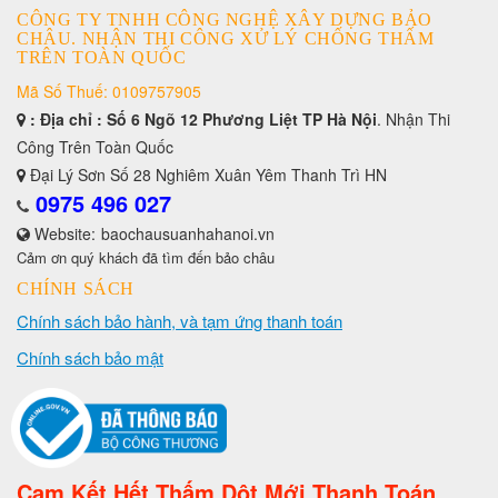
CÔNG TY TNHH CÔNG NGHỆ XÂY DỰNG BẢO
CHÂU. NHẬN THI CÔNG XỬ LÝ CHỐNG THẤM
TRÊN TOÀN QUỐC
Mã Số Thuế: 0109757905
: Địa chỉ : Số 6 Ngõ 12 Phương Liệt TP Hà Nội
. Nhận Thi
Công Trên Toàn Quốc
Đại Lý Sơn Số 28 Nghiêm Xuân Yêm Thanh Trì HN
0975 496 027
Website:
baochausuanhahanoi.vn
Cảm ơn quý khách đã tìm đến bảo châu
CHÍNH SÁCH
Chính sách bảo hành, và tạm ứng thanh toán
Chính sách bảo mật
Cam Kết Hết Thấm Dột Mới Thanh Toán