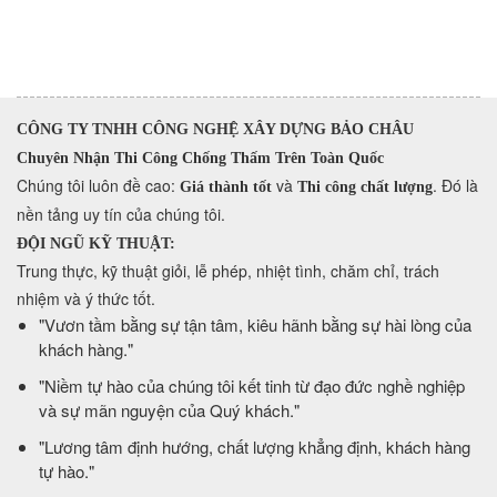
CÔNG TY TNHH CÔNG NGHỆ XÂY DỰNG BẢO CHÂU
Chuyên Nhận Thi Công Chống Thấm Trên Toàn Quốc
​Chúng tôi luôn đề cao:
và
. Đó là
Giá thành tốt
Thi công chất lượng
nền tảng uy tín của chúng tôi.
ĐỘI NGŨ KỸ THUẬT:
Trung thực, kỹ thuật giỏi, lễ phép, nhiệt tình, chăm chỉ, trách
nhiệm và ý thức tốt.
​"Vươn tầm bằng sự tận tâm, kiêu hãnh bằng sự hài lòng của
khách hàng."
​"Niềm tự hào của chúng tôi kết tinh từ đạo đức nghề nghiệp
và sự mãn nguyện của Quý khách."
​"Lương tâm định hướng, chất lượng khẳng định, khách hàng
tự hào."