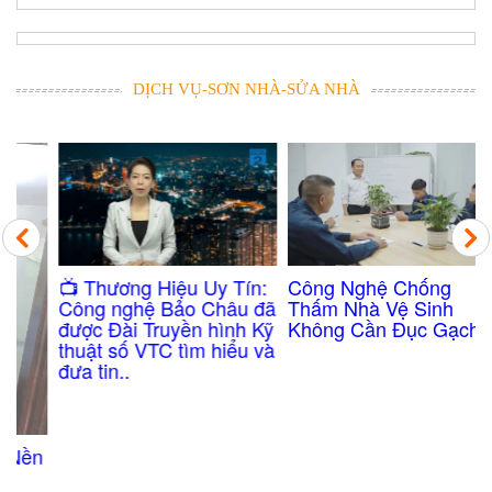
DỊCH VỤ-SƠN NHÀ-SỬA NHÀ
Công Nghệ Chống
​📺 Thương Hiệu Uy Tín:
Thấm Nhà Vệ Sinh
Công nghệ Bảo Châu đã
Không Cần Đục Gạch
được Đài Truyền hình Kỹ
thuật số VTC tìm hiểu và
đưa tin..
n