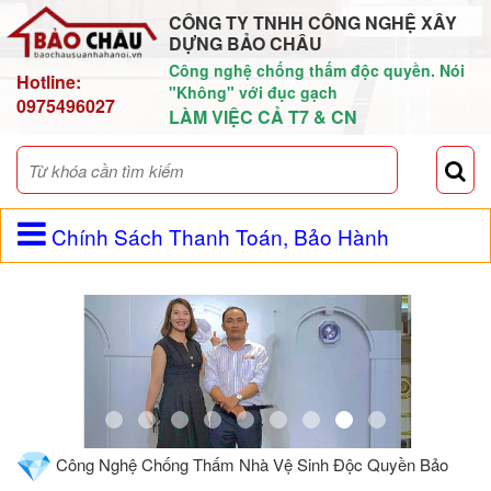
CÔNG TY TNHH CÔNG NGHỆ XÂY
DỰNG BẢO CHÂU
Công nghệ chống thấm độc quyền. Nói
Hotline:
"Không" với đục gạch
0975496027
LÀM VIỆC CẢ T7 & CN
Chính Sách Thanh Toán, Bảo Hành
Công Nghệ Chống Thấm Nhà Vệ Sinh Độc Quyền Bảo