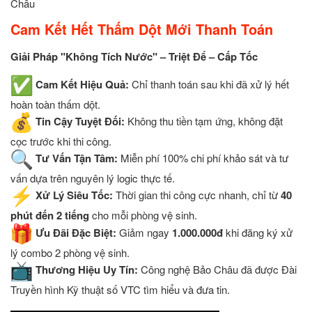
Châu
Cam Kết Hết Thấm Dột Mới Thanh Toán
Giải Pháp "Không Tích Nước" – Triệt Để – Cấp Tốc
Cam Kết Hiệu Quả:
Chỉ thanh toán sau khi đã xử lý hết
hoàn toàn thấm dột.
Tin Cậy Tuyệt Đối:
Không thu tiền tạm ứng, không đặt
cọc trước khi thi công.
Tư Vấn Tận Tâm:
Miễn phí 100% chi phí khảo sát và tư
vấn dựa trên nguyên lý logic thực tế.
Xử Lý Siêu Tốc:
Thời gian thi công cực nhanh, chỉ từ
40
phút đến 2 tiếng
cho mỗi phòng vệ sinh.
Ưu Đãi Đặc Biệt:
Giảm ngay
1.000.000đ
khi đăng ký xử
lý combo 2 phòng vệ sinh.
Thương Hiệu Uy Tín:
Công nghệ Bảo Châu đã được Đài
Truyền hình Kỹ thuật số VTC tìm hiểu và đưa tin.