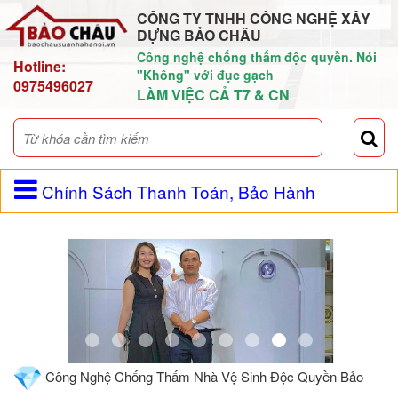
CÔNG TY TNHH CÔNG NGHỆ XÂY
DỰNG BẢO CHÂU
Công nghệ chống thấm độc quyền. Nói
Hotline:
"Không" với đục gạch
0975496027
LÀM VIỆC CẢ T7 & CN
Chính Sách Thanh Toán, Bảo Hành
Công Nghệ Chống Thấm Nhà Vệ Sinh Độc Quyền Bảo