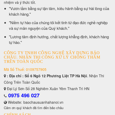
nhiệm và ý thức tốt.
​"Vươn tầm bằng sự tận tâm, kiêu hãnh bằng sự hài lòng của
khách hàng."
​"Niềm tự hào của chúng tôi kết tinh từ đạo đức nghề nghiệp
và sự mãn nguyện của Quý khách."
​"Lương tâm định hướng, chất lượng khẳng định, khách hàng
tự hào."
CÔNG TY TNHH CÔNG NGHỆ XÂY DỰNG BẢO
CHÂU. NHẬN THI CÔNG XỬ LÝ CHỐNG THẤM
TRÊN TOÀN QUỐC
Mã Số Thuế: 0109757905
: Địa chỉ : Số 6 Ngõ 12 Phương Liệt TP Hà Nội
. Nhận Thi
Công Trên Toàn Quốc
Đại Lý Sơn Số 28 Nghiêm Xuân Yêm Thanh Trì HN
0975 496 027
Website:
baochausuanhahanoi.vn
Cảm ơn quý khách đã tìm đến bảo châu
CHÍNH SÁCH