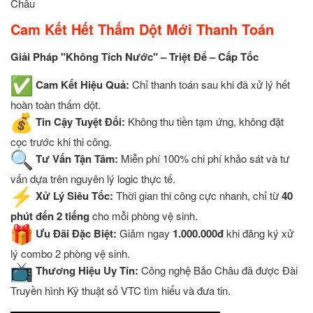
Châu
Cam Kết Hết Thấm Dột Mới Thanh Toán
Giải Pháp "Không Tích Nước" – Triệt Để – Cấp Tốc
Cam Kết Hiệu Quả:
Chỉ thanh toán sau khi đã xử lý hết
hoàn toàn thấm dột.
Tin Cậy Tuyệt Đối:
Không thu tiền tạm ứng, không đặt
cọc trước khi thi công.
Tư Vấn Tận Tâm:
Miễn phí 100% chi phí khảo sát và tư
vấn dựa trên nguyên lý logic thực tế.
Xử Lý Siêu Tốc:
Thời gian thi công cực nhanh, chỉ từ
40
phút đến 2 tiếng
cho mỗi phòng vệ sinh.
Ưu Đãi Đặc Biệt:
Giảm ngay
1.000.000đ
khi đăng ký xử
lý combo 2 phòng vệ sinh.
Thương Hiệu Uy Tín:
Công nghệ Bảo Châu đã được Đài
Truyền hình Kỹ thuật số VTC tìm hiểu và đưa tin.