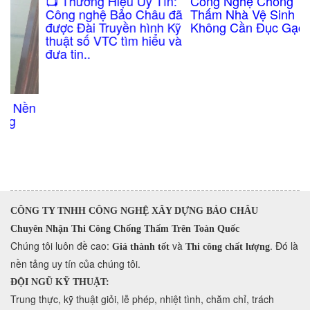
Công Nghệ Chống
​📺 Thương Hiệu Uy Tín:
Thấm Nhà Vệ Sinh
Công nghệ Bảo Châu đã
Không Cần Đục Gạch
được Đài Truyền hình Kỹ
thuật số VTC tìm hiểu và
đưa tin..
n
CÔNG TY TNHH CÔNG NGHỆ XÂY DỰNG BẢO CHÂU
Chuyên Nhận Thi Công Chống Thấm Trên Toàn Quốc
​Chúng tôi luôn đề cao:
và
. Đó là
Giá thành tốt
Thi công chất lượng
nền tảng uy tín của chúng tôi.
ĐỘI NGŨ KỸ THUẬT:
Trung thực, kỹ thuật giỏi, lễ phép, nhiệt tình, chăm chỉ, trách