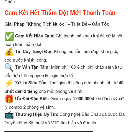
Châu
Cam Kết Hết Thấm Dột Mới Thanh Toán
Giải Pháp "Không Tích Nước" – Triệt Để – Cấp Tốc
Cam Kết Hiệu Quả:
Chỉ thanh toán sau khi đã xử lý hết
hoàn toàn thấm dột.
Tin Cậy Tuyệt Đối:
Không thu tiền tạm ứng, không đặt
cọc trước khi thi công.
Tư Vấn Tận Tâm:
Miễn phí 100% chi phí khảo sát và tư
vấn dựa trên nguyên lý logic thực tế.
Xử Lý Siêu Tốc:
Thời gian thi công cực nhanh, chỉ từ
40
phút đến 2 tiếng
cho mỗi phòng vệ sinh.
Ưu Đãi Đặc Biệt:
Giảm ngay
1.000.000đ
khi đăng ký xử
lý combo 2 phòng vệ sinh.
Thương Hiệu Uy Tín:
Công nghệ Bảo Châu đã được Đài
Truyền hình Kỹ thuật số VTC tìm hiểu và đưa tin.