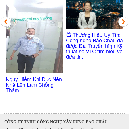
Công N
​📺 Thương Hiệu Uy Tín:
Thấm N
Công nghệ Bảo Châu đã
Không 
được Đài Truyền hình Kỹ
thuật số VTC tìm hiểu và
đưa tin..
y Hiểm Khi Đục Nền
 Lên Làm Chống
m
CÔNG TY TNHH CÔNG NGHỆ XÂY DỰNG BẢO CHÂU