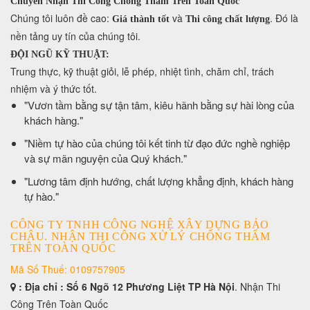
Chuyên Nhận Thi Công Chống Thấm Trên Toàn Quốc
​Chúng tôi luôn đề cao:
và
. Đó là
Giá thành tốt
Thi công chất lượng
nền tảng uy tín của chúng tôi.
ĐỘI NGŨ KỸ THUẬT:
Trung thực, kỹ thuật giỏi, lễ phép, nhiệt tình, chăm chỉ, trách
nhiệm và ý thức tốt.
​"Vươn tầm bằng sự tận tâm, kiêu hãnh bằng sự hài lòng của
khách hàng."
​"Niềm tự hào của chúng tôi kết tinh từ đạo đức nghề nghiệp
và sự mãn nguyện của Quý khách."
​"Lương tâm định hướng, chất lượng khẳng định, khách hàng
tự hào."
CÔNG TY TNHH CÔNG NGHỆ XÂY DỰNG BẢO
CHÂU. NHẬN THI CÔNG XỬ LÝ CHỐNG THẤM
TRÊN TOÀN QUỐC
Mã Số Thuế: 0109757905
: Địa chỉ : Số 6 Ngõ 12 Phương Liệt TP Hà Nội
. Nhận Thi
Công Trên Toàn Quốc