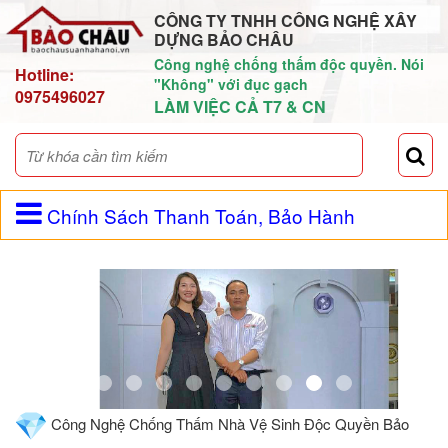
CÔNG TY TNHH CÔNG NGHỆ XÂY
DỰNG BẢO CHÂU
Công nghệ chống thấm độc quyền. Nói
Hotline:
"Không" với đục gạch
0975496027
LÀM VIỆC CẢ T7 & CN
Chính Sách Thanh Toán, Bảo Hành
Công Nghệ Chống Thấm Nhà Vệ Sinh Độc Quyền Bảo