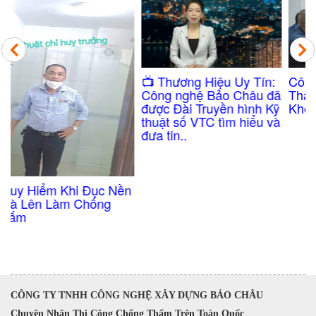
Công Nghệ Chống
​📺 Thương Hiệu Uy Tín:
Thấm Nhà Vệ Sinh
Công nghệ Bảo Châu đã
Không Cần Đục Gạch
được Đài Truyền hình Kỹ
thuật số VTC tìm hiểu và
đưa tin..
n
CÔNG TY TNHH CÔNG NGHỆ XÂY DỰNG BẢO CHÂU
Chuyên Nhận Thi Công Chống Thấm Trên Toàn Quốc