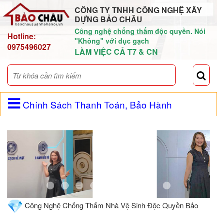
CÔNG TY TNHH CÔNG NGHỆ XÂY
DỰNG BẢO CHÂU
Công nghệ chống thấm độc quyền. Nói
Hotline:
"Không" với đục gạch
0975496027
LÀM VIỆC CẢ T7 & CN
Chính Sách Thanh Toán, Bảo Hành
Công Nghệ Chống Thấm Nhà Vệ Sinh Độc Quyền Bảo