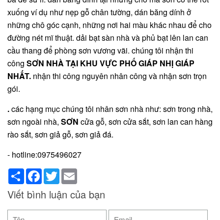
xuống ví dụ như nẹp gỗ chân tường, dán băng dính ở
những chô góc cạnh, những nơi hai màu khác nhau để cho
đường nét mĩ thuật. dải bạt sàn nhà và phủ bạt lên lan can
cầu thang để phòng sơn vương vãi. chúng tôi nhận thi
công
SƠN NHÀ TẠI KHU VỰC PHỐ GIÁP NHỊ GIÁP
NHẤT
.
nhận thi công nguyên nhân công và nhận sơn trọn
gói.
.
các hạng mục chúng tôi nhân sơn nhà như: sơn trong nhà,
sơn ngoài nhà,
SƠN
cửa gỗ, sơn cửa sắt, sơn lan can hàng
rào sắt, sơn giả gỗ, sơn giả đá.
- hotline:0975496027
Share
Facebook
Twitter
Email
Viết bình luận của bạn