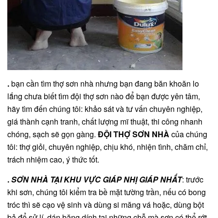
.
bạn cần tìm thợ sơn nhà nhưng bạn đang băn khoăn lo
lắng chưa biết tìm đội thợ sơn nào để bạn được yên tâm,
hãy tìm đến chúng tôi: khảo sát và tư vấn chuyên nghiệp,
giá thành cạnh tranh, chất lượng mĩ thuật, thi công nhanh
chóng, sạch sẽ gọn gàng.
ĐỘI THỢ SƠN NHÀ
của chúng
tôi: thợ giỏi, chuyên nghiệp, chịu khó, nhiện tình, chăm chỉ,
trách nhiệm cao, ý thức tốt.
.
SƠN NHÀ TẠI KHU VỰC GIÁP NHỊ GIÁP NHẤT
: trước
khi sơn, chúng tôi kiểm tra bề mặt tường trần, nếu có bong
tróc thì sẽ cạo vệ sinh và dùng si măng vá hoặc, dùng bột
bả để sử lí. dán băng dính tại những chỗ mà sơn có thể rớt