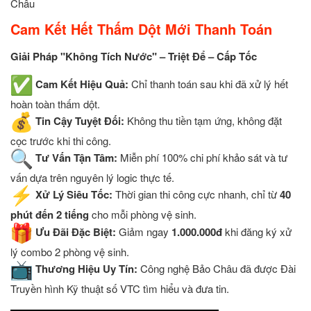
Châu
Cam Kết Hết Thấm Dột Mới Thanh Toán
Giải Pháp "Không Tích Nước" – Triệt Để – Cấp Tốc
Cam Kết Hiệu Quả:
Chỉ thanh toán sau khi đã xử lý hết
hoàn toàn thấm dột.
Tin Cậy Tuyệt Đối:
Không thu tiền tạm ứng, không đặt
cọc trước khi thi công.
Tư Vấn Tận Tâm:
Miễn phí 100% chi phí khảo sát và tư
vấn dựa trên nguyên lý logic thực tế.
Xử Lý Siêu Tốc:
Thời gian thi công cực nhanh, chỉ từ
40
phút đến 2 tiếng
cho mỗi phòng vệ sinh.
Ưu Đãi Đặc Biệt:
Giảm ngay
1.000.000đ
khi đăng ký xử
lý combo 2 phòng vệ sinh.
Thương Hiệu Uy Tín:
Công nghệ Bảo Châu đã được Đài
Truyền hình Kỹ thuật số VTC tìm hiểu và đưa tin.