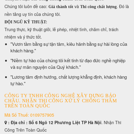
​Chúng tôi luôn đề cao:
và
. Đó là
Giá thành tốt
Thi công chất lượng
nền tảng uy tín của chúng tôi.
ĐỘI NGŨ KỸ THUẬT:
Trung thực, kỹ thuật giỏi, lễ phép, nhiệt tình, chăm chỉ, trách
nhiệm và ý thức tốt.
​"Vươn tầm bằng sự tận tâm, kiêu hãnh bằng sự hài lòng của
khách hàng."
​"Niềm tự hào của chúng tôi kết tinh từ đạo đức nghề nghiệp
và sự mãn nguyện của Quý khách."
​"Lương tâm định hướng, chất lượng khẳng định, khách hàng
tự hào."
CÔNG TY TNHH CÔNG NGHỆ XÂY DỰNG BẢO
CHÂU. NHẬN THI CÔNG XỬ LÝ CHỐNG THẤM
TRÊN TOÀN QUỐC
Mã Số Thuế: 0109757905
: Địa chỉ : Số 6 Ngõ 12 Phương Liệt TP Hà Nội
. Nhận Thi
Công Trên Toàn Quốc