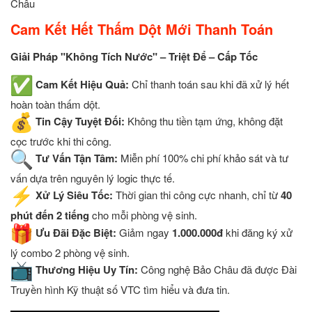
Châu
Cam Kết Hết Thấm Dột Mới Thanh Toán
Giải Pháp "Không Tích Nước" – Triệt Để – Cấp Tốc
Cam Kết Hiệu Quả:
Chỉ thanh toán sau khi đã xử lý hết
hoàn toàn thấm dột.
Tin Cậy Tuyệt Đối:
Không thu tiền tạm ứng, không đặt
cọc trước khi thi công.
Tư Vấn Tận Tâm:
Miễn phí 100% chi phí khảo sát và tư
vấn dựa trên nguyên lý logic thực tế.
Xử Lý Siêu Tốc:
Thời gian thi công cực nhanh, chỉ từ
40
phút đến 2 tiếng
cho mỗi phòng vệ sinh.
Ưu Đãi Đặc Biệt:
Giảm ngay
1.000.000đ
khi đăng ký xử
lý combo 2 phòng vệ sinh.
Thương Hiệu Uy Tín:
Công nghệ Bảo Châu đã được Đài
Truyền hình Kỹ thuật số VTC tìm hiểu và đưa tin.