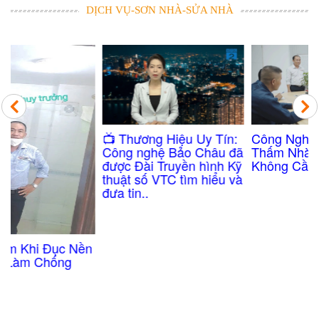
DỊCH VỤ-SƠN NHÀ-SỬA NHÀ
Công Nghệ Chống
​📺 Thương Hiệu Uy Tín:
Thấm Nhà Vệ Sinh
Công nghệ Bảo Châu đã
Không Cần Đục Gạch
được Đài Truyền hình Kỹ
thuật số VTC tìm hiểu và
đưa tin..
n