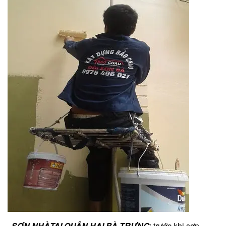
.
SƠN NHÀTẠI QUẬN HAI BÀ TRƯNG
: trước khi sơn,