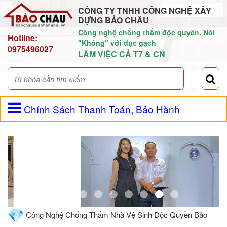
CÔNG TY TNHH CÔNG NGHỆ XÂY
DỰNG BẢO CHÂU
Công nghệ chống thấm độc quyền. Nói
Hotline:
"Không" với đục gạch
0975496027
LÀM VIỆC CẢ T7 & CN
Chính Sách Thanh Toán, Bảo Hành
Công Nghệ Chống Thấm Nhà Vệ Sinh Độc Quyền Bảo