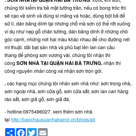
chúng tôi kiểm tra bề mặt tường trần, nếu có bong tróc thì
sẽ cạo vệ sinh và dùng si măng vá hoặc, dùng bột bả để
sử lí. dán băng dính tại những chỗ mà sơn có thể rớt xuống
ví dụ như nẹp gỗ chân tường, dán băng dính ở những chô
góc cạnh, những nơi hai màu khác nhau để cho đường nét
mĩ thuật. dải bạt sàn nhà và phủ bạt lên lan can cầu
thang để phòng sơn vương vãi. chúng tôi nhận thi
công
SƠN NHÀ TẠI QUẬN HAI BÀ TRƯNG
.
nhận thi
công nguyên nhân công và nhận sơn trọn gói.
.
các hạng mục chúng tôi nhân sơn nhà như: sơn trong nhà,
sơn ngoài nhà, sơn cửa gỗ, sơn cửa sắt, sơn lan can hàng
rào sắt, sơn giả gỗ, sơn giả đá.
- hotline:0975496027. xem thêm sơn nhà
tại
http://baochausuanhahanoi.vn/blogs/all
Share
Facebook
Twitter
Email