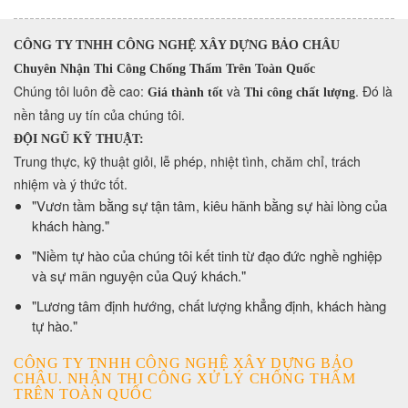
CÔNG TY TNHH CÔNG NGHỆ XÂY DỰNG BẢO CHÂU
Chuyên Nhận Thi Công Chống Thấm Trên Toàn Quốc
​Chúng tôi luôn đề cao:
và
. Đó là
Giá thành tốt
Thi công chất lượng
nền tảng uy tín của chúng tôi.
ĐỘI NGŨ KỸ THUẬT:
Trung thực, kỹ thuật giỏi, lễ phép, nhiệt tình, chăm chỉ, trách
nhiệm và ý thức tốt.
​"Vươn tầm bằng sự tận tâm, kiêu hãnh bằng sự hài lòng của
khách hàng."
​"Niềm tự hào của chúng tôi kết tinh từ đạo đức nghề nghiệp
và sự mãn nguyện của Quý khách."
​"Lương tâm định hướng, chất lượng khẳng định, khách hàng
tự hào."
CÔNG TY TNHH CÔNG NGHỆ XÂY DỰNG BẢO
CHÂU. NHẬN THI CÔNG XỬ LÝ CHỐNG THẤM
TRÊN TOÀN QUỐC