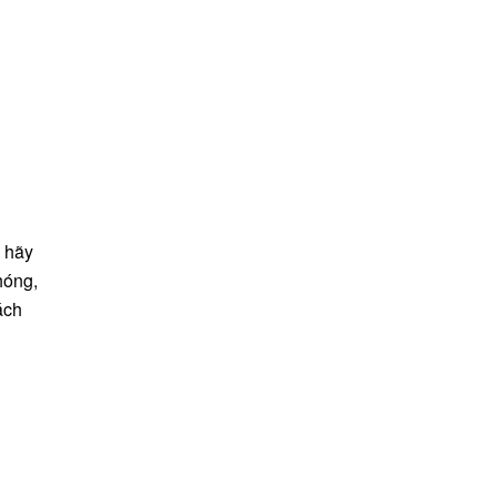
, hãy
hóng,
ách