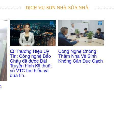
DỊCH VỤ-SƠN NHÀ-SỬA NHÀ
Công Nghệ Chống
​📺 Thương Hiệu Uy
Thấm Nhà Vệ Sinh
Tín: Công nghệ Bảo
Không Cần Đục Gạch
Châu đã được Đài
Truyền hình Kỹ thuật
số VTC tìm hiểu và
đưa tin..
c