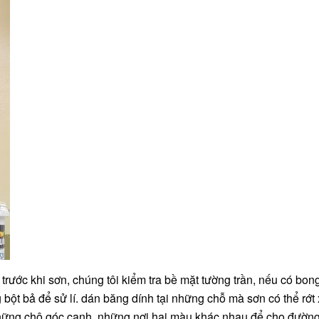
: trước khi sơn, chúng tôi kiểm tra bề mặt tường trần, nếu có bong
 bột bả để sử lí. dán băng dính tại những chỗ mà sơn có thể rớt
những chô góc cạnh, những nơi hai màu khác nhau để cho đường