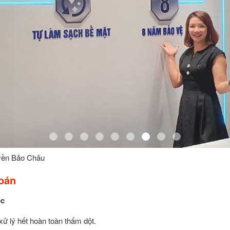
yền Bảo Châu
oán
ốc
xử lý hết hoàn toàn thấm dột.