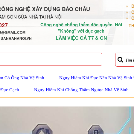
Đ
CÔNG NGHỆ XÂY DỰNG BẢO CHÂU
C
M SƠN SỬA NHÀ TẠI HÀ NỘI
C
027
Công nghệ chống thấm độc quyền. Nói
TH
"Không" với đục gạch
@GMAIL.COM
LÀM VIỆC CẢ T7 & CN
HUANHAHANOI.VN
Tìm 
m Cổ Ống Nhà Vệ Sinh
Nguy Hiểm Khi Đục Nền Nhà Vệ Sinh
 Đục Gạch
Nguy Hiểm Khi Chống Thấm Ngược Nhà Vệ Sinh