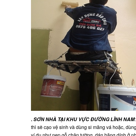
.
SƠN NHÀ TẠI KHU VỰC ĐƯỜNG LĨNH NAM
thì sẽ cạo vệ sinh và dùng si măng vá hoặc, dùng
ví dụ như nẹp gỗ chân tường, dán băng dính ở 