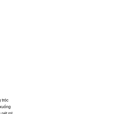
 tróc
 xuống
 nét mĩ