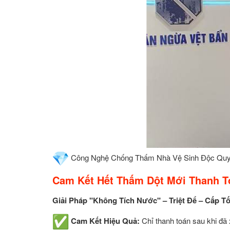
Công Nghệ Chống Thấm Nhà Vệ Sinh Độc Qu
Cam Kết Hết Thấm Dột Mới Thanh T
Giải Pháp "Không Tích Nước" – Triệt Để – Cấp T
Cam Kết Hiệu Quả:
Chỉ thanh toán sau khi đã 