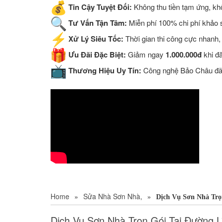
Tin Cậy Tuyệt Đối:
Không thu tiền tạm ứng, khô
Tư Vấn Tận Tâm:
Miễn phí 100% chi phí khảo sá
Xử Lý Siêu Tốc:
Thời gian thi công cực nhanh,
Ưu Đãi Đặc Biệt:
Giảm ngay
1.000.000đ
khi đ
Thương Hiệu Uy Tín:
Công nghệ Bảo Châu đã đ
Home
»
Sửa Nhà Sơn Nhà,
»
Dịch Vụ Sơn Nhà Trọ
Dịch Vụ Sơn Nhà Trọn Gói Tại Đường 