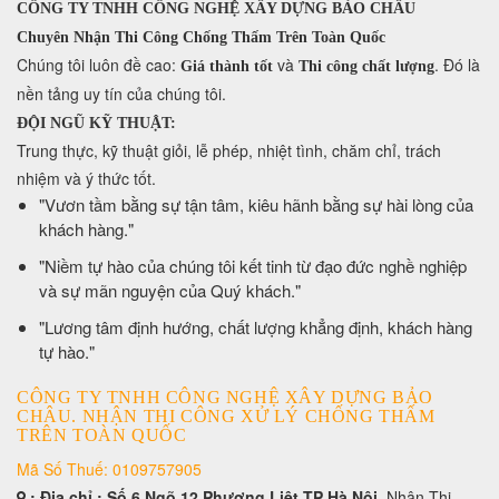
CÔNG TY TNHH CÔNG NGHỆ XÂY DỰNG BẢO CHÂU
Chuyên Nhận Thi Công Chống Thấm Trên Toàn Quốc
​Chúng tôi luôn đề cao:
và
. Đó là
Giá thành tốt
Thi công chất lượng
nền tảng uy tín của chúng tôi.
ĐỘI NGŨ KỸ THUẬT:
Trung thực, kỹ thuật giỏi, lễ phép, nhiệt tình, chăm chỉ, trách
nhiệm và ý thức tốt.
​"Vươn tầm bằng sự tận tâm, kiêu hãnh bằng sự hài lòng của
khách hàng."
​"Niềm tự hào của chúng tôi kết tinh từ đạo đức nghề nghiệp
và sự mãn nguyện của Quý khách."
​"Lương tâm định hướng, chất lượng khẳng định, khách hàng
tự hào."
CÔNG TY TNHH CÔNG NGHỆ XÂY DỰNG BẢO
CHÂU. NHẬN THI CÔNG XỬ LÝ CHỐNG THẤM
TRÊN TOÀN QUỐC
Mã Số Thuế: 0109757905
: Địa chỉ : Số 6 Ngõ 12 Phương Liệt TP Hà Nội
. Nhận Thi