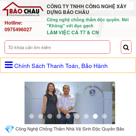
CÔNG TY TNHH CÔNG NGHỆ XÂY
DỰNG BẢO CHÂU
Công nghệ chống thấm độc quyền. Nói
Hotline:
"Không" với đục gạch
0975496027
LÀM VIỆC CẢ T7 & CN
Chính Sách Thanh Toán, Bảo Hành
Công Nghệ Chống Thấm Nhà Vệ Sinh Độc Quyền Bảo