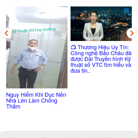
Công Nghệ Chốn
​📺 Thương Hiệu Uy Tín:
Thấm Nhà Vệ Sin
Công nghệ Bảo Châu đã
Không Cần Đục 
được Đài Truyền hình Kỹ
thuật số VTC tìm hiểu và
đưa tin..
i Đục Nền
 Chống