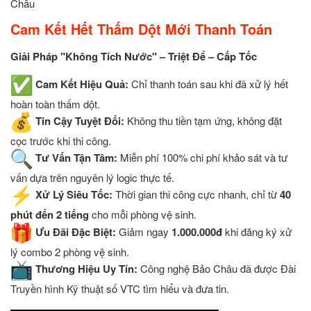
Châu
Cam Kết Hết Thấm Dột Mới Thanh Toán
Giải Pháp "Không Tích Nước" – Triệt Để – Cấp Tốc
Cam Kết Hiệu Quả:
Chỉ thanh toán sau khi đã xử lý hết
hoàn toàn thấm dột.
Tin Cậy Tuyệt Đối:
Không thu tiền tạm ứng, không đặt
cọc trước khi thi công.
Tư Vấn Tận Tâm:
Miễn phí 100% chi phí khảo sát và tư
vấn dựa trên nguyên lý logic thực tế.
Xử Lý Siêu Tốc:
Thời gian thi công cực nhanh, chỉ từ
40
phút đến 2 tiếng
cho mỗi phòng vệ sinh.
Ưu Đãi Đặc Biệt:
Giảm ngay
1.000.000đ
khi đăng ký xử
lý combo 2 phòng vệ sinh.
Thương Hiệu Uy Tín:
Công nghệ Bảo Châu đã được Đài
Truyền hình Kỹ thuật số VTC tìm hiểu và đưa tin.