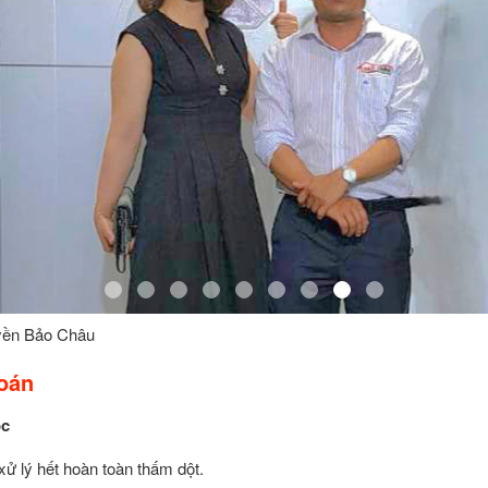
yền Bảo Châu
oán
ốc
xử lý hết hoàn toàn thấm dột.