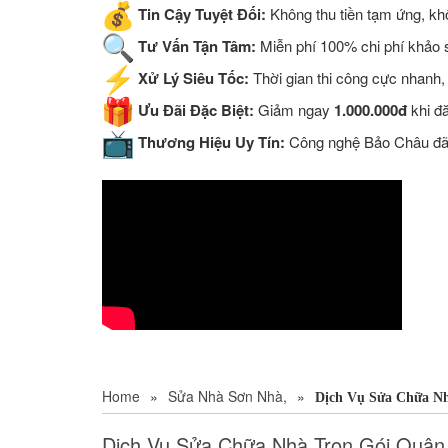
Tin Cậy Tuyệt Đối:
Không thu tiền tạm ứng, khô
Tư Vấn Tận Tâm:
Miễn phí 100% chi phí khảo sá
Xử Lý Siêu Tốc:
Thời gian thi công cực nhanh,
Ưu Đãi Đặc Biệt:
Giảm ngay
1.000.000đ
khi đ
Thương Hiệu Uy Tín:
Công nghệ Bảo Châu đã đ
Home
»
Sửa Nhà Sơn Nhà,
»
Dịch Vụ Sửa Chữa Nh
Dịch Vụ Sửa Chữa Nhà Trọn Gói Quận