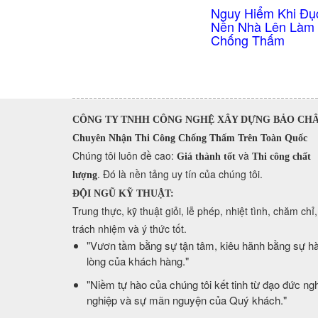
Nguy Hiểm Khi Đụ
Nền Nhà Lên Làm
Chống Thấm
CÔNG TY TNHH CÔNG NGHỆ XÂY DỰNG BẢO CH
Chuyên Nhận Thi Công Chống Thấm Trên Toàn Quốc
​Chúng tôi luôn đề cao:
và
Giá thành tốt
Thi công chất
. Đó là nền tảng uy tín của chúng tôi.
lượng
ĐỘI NGŨ KỸ THUẬT:
Trung thực, kỹ thuật giỏi, lễ phép, nhiệt tình, chăm chỉ,
trách nhiệm và ý thức tốt.
​"Vươn tầm bằng sự tận tâm, kiêu hãnh bằng sự hà
lòng của khách hàng."
​"Niềm tự hào của chúng tôi kết tinh từ đạo đức ng
nghiệp và sự mãn nguyện của Quý khách."