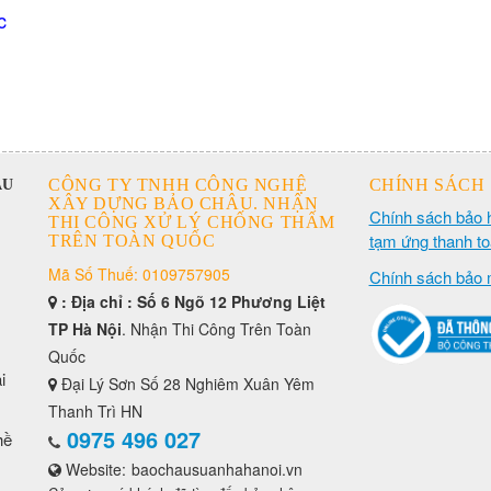
c
CÔNG TY TNHH CÔNG NGHỆ
CHÍNH SÁCH
ÂU
XÂY DỰNG BẢO CHÂU. NHẬN
Chính sách bảo 
THI CÔNG XỬ LÝ CHỐNG THẤM
tạm ứng thanh t
TRÊN TOÀN QUỐC
Mã Số Thuế: 0109757905
Chính sách bảo 
: Địa chỉ : Số 6 Ngõ 12 Phương Liệt
TP Hà Nội
. Nhận Thi Công Trên Toàn
Quốc
i
Đại Lý Sơn Số 28 Nghiêm Xuân Yêm
Thanh Trì HN
0975 496 027
hề
Website:
baochausuanhahanoi.vn