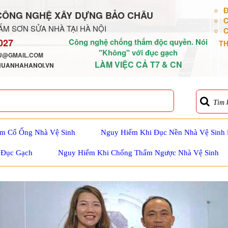
Đ
CÔNG NGHỆ XÂY DỰNG BẢO CHÂU
C
M SƠN SỬA NHÀ TẠI HÀ NỘI
C
027
Công nghệ chống thấm độc quyền. Nói
TH
"Không" với đục gạch
@GMAIL.COM
LÀM VIỆC CẢ T7 & CN
HUANHAHANOI.VN
Tìm 
m Cổ Ống Nhà Vệ Sinh
Nguy Hiểm Khi Đục Nền Nhà Vệ Sinh
 Đục Gạch
Nguy Hiểm Khi Chống Thấm Ngược Nhà Vệ Sinh