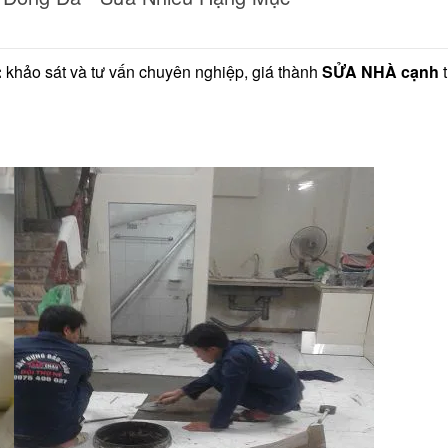
:
khảo sát và tư vấn chuyên nghiệp, giá thành
SỬA NHÀ cạnh