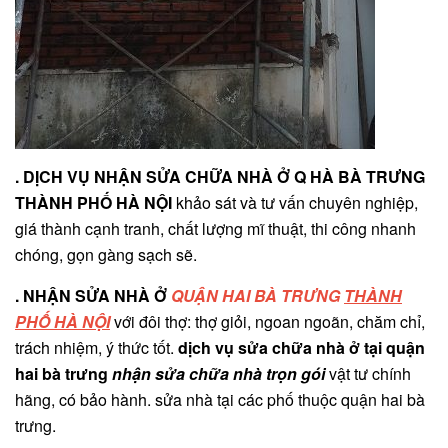
. DỊCH VỤ NHẬN SỬA CHỮA NHÀ Ở Q HÀ BÀ TRƯNG
THÀNH PHỐ HÀ NỘI
khảo sát và tư vấn chuyên nghiệp,
giá thành cạnh tranh, chất lượng mĩ thuật, thi công nhanh
chóng, gọn gàng sạch sẽ.
. NHẬN SỬA NHÀ Ở
QUẬN HAI BÀ TRƯNG
THÀNH
PHỐ HÀ NỘI
với đôi thợ: thợ giỏi, ngoan ngoãn, chăm chỉ,
trách nhiệm, ý thức tốt.
dịch vụ sửa chữa nhà ở tại quận
hai bà trưng
nhận sửa chữa nhà trọn gói
vật tư chính
hãng, có bảo hành. sửa nhà tại các phố thuộc quận hai bà
trưng.