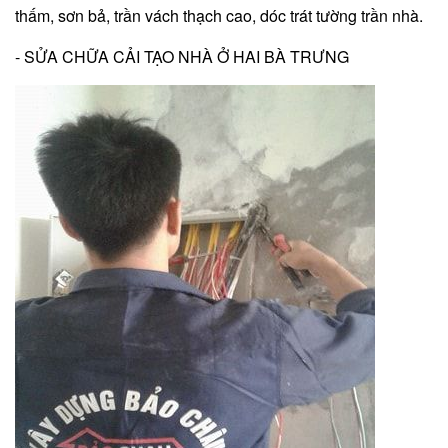
thấm, sơn bả, trần vách thạch cao, dóc trát tường trần nhà.
- SỬA CHỮA CẢI TẠO NHÀ Ở HAI BÀ TRƯNG