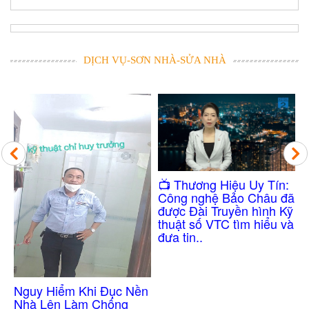
DỊCH VỤ-SƠN NHÀ-SỬA NHÀ
Công Nghệ Chống
​📺 Thương Hiệu Uy Tín:
Thấm Nhà Vệ Sinh
Công nghệ Bảo Châu đã
Không Cần Đục Gạch
được Đài Truyền hình Kỹ
thuật số VTC tìm hiểu và
đưa tin..
 Nền
g