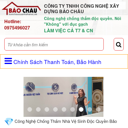
CÔNG TY TNHH CÔNG NGHỆ XÂY
DỰNG BẢO CHÂU
Công nghệ chống thấm độc quyền. Nói
Hotline:
"Không" với đục gạch
0975496027
LÀM VIỆC CẢ T7 & CN
Chính Sách Thanh Toán, Bảo Hành
Công Nghệ Chống Thấm Nhà Vệ Sinh Độc Quyền Bảo