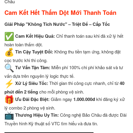
Châu
Cam Kết Hết Thấm Dột Mới Thanh Toán
Giải Pháp "Không Tích Nước" – Triệt Để – Cấp Tốc
Cam Kết Hiệu Quả:
Chỉ thanh toán sau khi đã xử lý hết
hoàn toàn thấm dột.
Tin Cậy Tuyệt Đối:
Không thu tiền tạm ứng, không đặt
cọc trước khi thi công.
Tư Vấn Tận Tâm:
Miễn phí 100% chi phí khảo sát và tư
vấn dựa trên nguyên lý logic thực tế.
Xử Lý Siêu Tốc:
Thời gian thi công cực nhanh, chỉ từ
40
phút đến 2 tiếng
cho mỗi phòng vệ sinh.
Ưu Đãi Đặc Biệt:
Giảm ngay
1.000.000đ
khi đăng ký xử
lý combo 2 phòng vệ sinh.
Thương Hiệu Uy Tín:
Công nghệ Bảo Châu đã được Đài
Truyền hình Kỹ thuật số VTC tìm hiểu và đưa tin.