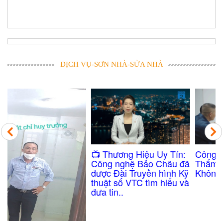
DỊCH VỤ-SƠN NHÀ-SỬA NHÀ
Công Nghệ Chống
​📺 Thương Hiệu Uy Tín:
Thấm Nhà Vệ Sinh
Công nghệ Bảo Châu đã
Không Cần Đục Gạch
được Đài Truyền hình Kỹ
thuật số VTC tìm hiểu và
đưa tin..