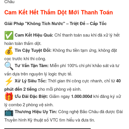
Châu
Cam Kết Hết Thấm Dột Mới Thanh Toán
Giải Pháp "Không Tích Nước" – Triệt Để – Cấp Tốc
Cam Kết Hiệu Quả:
Chỉ thanh toán sau khi đã xử lý hết
hoàn toàn thấm dột.
Tin Cậy Tuyệt Đối:
Không thu tiền tạm ứng, không đặt
cọc trước khi thi công.
Tư Vấn Tận Tâm:
Miễn phí 100% chi phí khảo sát và tư
vấn dựa trên nguyên lý logic thực tế.
Xử Lý Siêu Tốc:
Thời gian thi công cực nhanh, chỉ từ
40
phút đến 2 tiếng
cho mỗi phòng vệ sinh.
Ưu Đãi Đặc Biệt:
Giảm ngay
1.000.000đ
khi đăng ký xử
lý combo 2 phòng vệ sinh.
Thương Hiệu Uy Tín:
Công nghệ Bảo Châu đã được Đài
Truyền hình Kỹ thuật số VTC tìm hiểu và đưa tin.