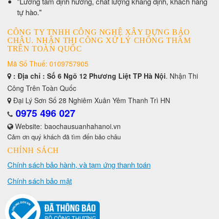
​"Lương tâm định hướng, chất lượng khẳng định, khách hàng
tự hào."
CÔNG TY TNHH CÔNG NGHỆ XÂY DỰNG BẢO
CHÂU. NHẬN THI CÔNG XỬ LÝ CHỐNG THẤM
TRÊN TOÀN QUỐC
Mã Số Thuế: 0109757905
: Địa chỉ : Số 6 Ngõ 12 Phương Liệt TP Hà Nội
. Nhận Thi
Công Trên Toàn Quốc
Đại Lý Sơn Số 28 Nghiêm Xuân Yêm Thanh Trì HN
0975 496 027
Website:
baochausuanhahanoi.vn
Cảm ơn quý khách đã tìm đến bảo châu
CHÍNH SÁCH
Chính sách bảo hành, và tạm ứng thanh toán
Chính sách bảo mật