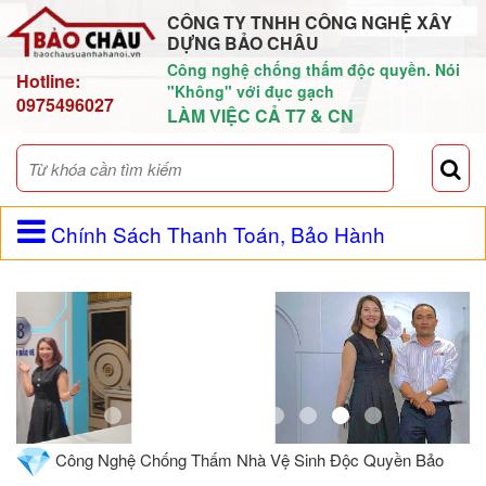
CÔNG TY TNHH CÔNG NGHỆ XÂY
DỰNG BẢO CHÂU
Công nghệ chống thấm độc quyền. Nói
Hotline:
"Không" với đục gạch
0975496027
LÀM VIỆC CẢ T7 & CN
Chính Sách Thanh Toán, Bảo Hành
Công Nghệ Chống Thấm Nhà Vệ Sinh Độc Quyền Bảo