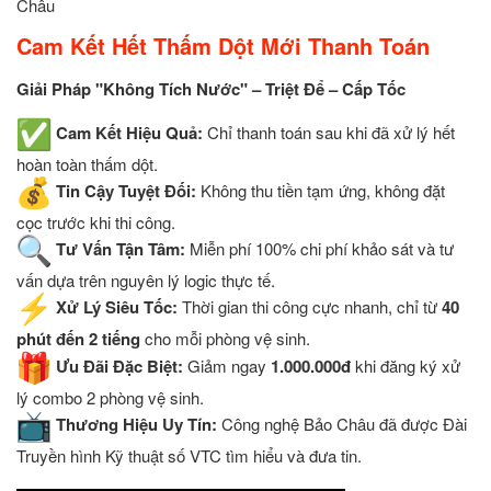
Châu
Cam Kết Hết Thấm Dột Mới Thanh Toán
Giải Pháp "Không Tích Nước" – Triệt Để – Cấp Tốc
Cam Kết Hiệu Quả:
Chỉ thanh toán sau khi đã xử lý hết
hoàn toàn thấm dột.
Tin Cậy Tuyệt Đối:
Không thu tiền tạm ứng, không đặt
cọc trước khi thi công.
Tư Vấn Tận Tâm:
Miễn phí 100% chi phí khảo sát và tư
vấn dựa trên nguyên lý logic thực tế.
Xử Lý Siêu Tốc:
Thời gian thi công cực nhanh, chỉ từ
40
phút đến 2 tiếng
cho mỗi phòng vệ sinh.
Ưu Đãi Đặc Biệt:
Giảm ngay
1.000.000đ
khi đăng ký xử
lý combo 2 phòng vệ sinh.
Thương Hiệu Uy Tín:
Công nghệ Bảo Châu đã được Đài
Truyền hình Kỹ thuật số VTC tìm hiểu và đưa tin.