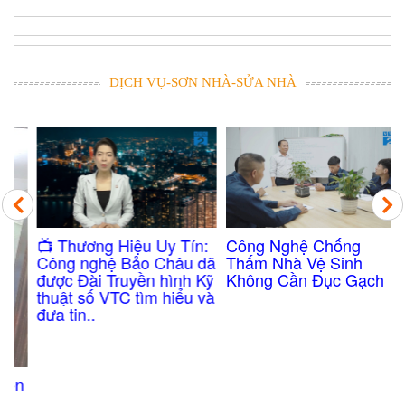
DỊCH VỤ-SƠN NHÀ-SỬA NHÀ
Công Nghệ Chống
​📺 Thương Hiệu Uy Tín:
Thấm Nhà Vệ Sinh
Công nghệ Bảo Châu đã
Không Cần Đục Gạch
được Đài Truyền hình Kỹ
thuật số VTC tìm hiểu và
đưa tin..
n