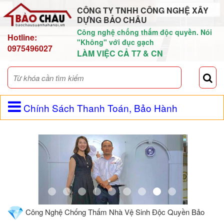
CÔNG TY TNHH CÔNG NGHỆ XÂY
DỰNG BẢO CHÂU
Công nghệ chống thấm độc quyền. Nói
Hotline:
"Không" với đục gạch
0975496027
LÀM VIỆC CẢ T7 & CN
Chính Sách Thanh Toán, Bảo Hành
Công Nghệ Chống Thấm Nhà Vệ Sinh Độc Quyền Bảo