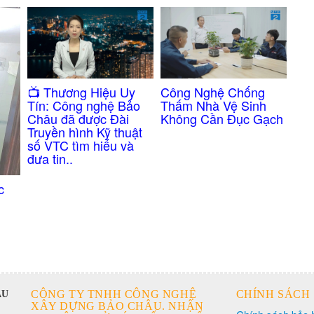
Công Nghệ Chống
​📺 Thương Hiệu Uy
Thấm Nhà Vệ Sinh
Tín: Công nghệ Bảo
Không Cần Đục Gạch
Châu đã được Đài
Truyền hình Kỹ thuật
số VTC tìm hiểu và
đưa tin..
c
CÔNG TY TNHH CÔNG NGHỆ
CHÍNH SÁCH
ÂU
XÂY DỰNG BẢO CHÂU. NHẬN