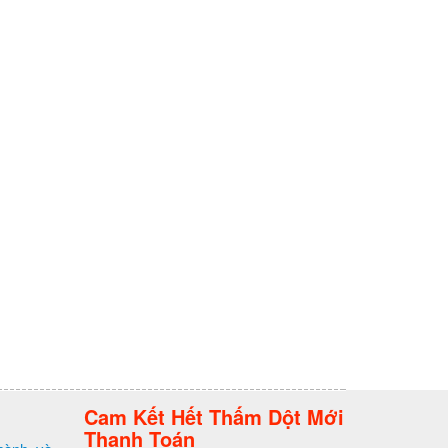
Cam Kết Hết Thấm Dột Mới
Thanh Toán