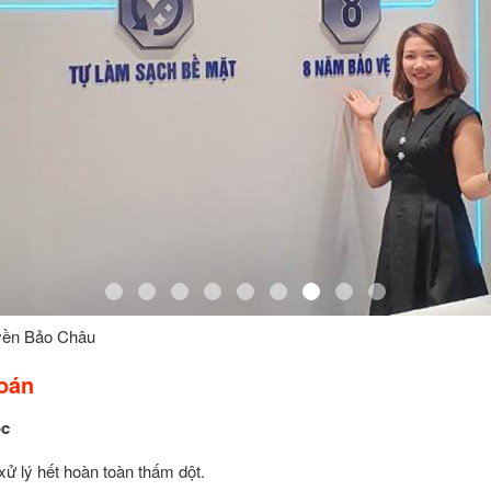
yền Bảo Châu
oán
ốc
xử lý hết hoàn toàn thấm dột.