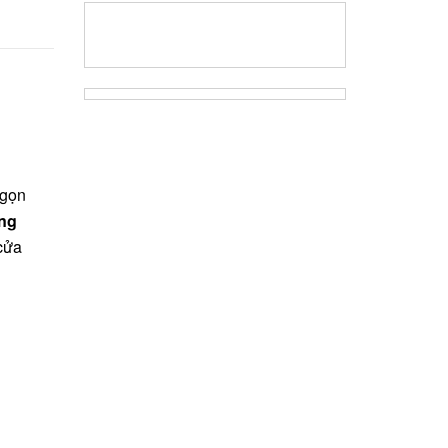
 gọn
ạng
 cửa