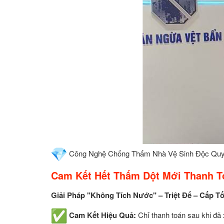
Công Nghệ Chống Thấm Nhà Vệ Sinh Độc Qu
Cam Kết Hết Thấm Dột Mới Thanh T
Giải Pháp "Không Tích Nước" – Triệt Để – Cấp T
Cam Kết Hiệu Quả:
Chỉ thanh toán sau khi đã 