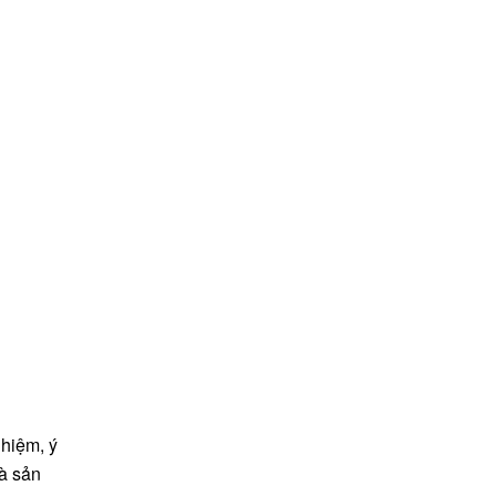
nhiệm, ý
hà sản