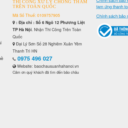
Chính sách bảo 
THI CÔNG XỬ LÝ CHỐNG THẤM
tạm ứng thanh t
TRÊN TOÀN QUỐC
Mã Số Thuế: 0109757905
Chính sách bảo 
: Địa chỉ : Số 6 Ngõ 12 Phương Liệt
TP Hà Nội
. Nhận Thi Công Trên Toàn
Quốc
i
Đại Lý Sơn Số 28 Nghiêm Xuân Yêm
Thanh Trì HN
0975 496 027
hề
Website:
baochausuanhahanoi.vn
Cảm ơn quý khách đã tìm đến bảo châu