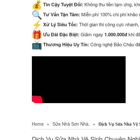
Tin Cậy Tuyệt Đối:
Không thu tiền tạm ứng, khô
Tư Vấn Tận Tâm:
Miễn phí 100% chi phí khảo sá
Xử Lý Siêu Tốc:
Thời gian thi công cực nhanh,
Ưu Đãi Đặc Biệt:
Giảm ngay
1.000.000đ
khi đ
Thương Hiệu Uy Tín:
Công nghệ Bảo Châu đã đ
Home
»
Sửa Nhà Sơn Nhà,
»
Dịch Vụ Sửa Nhà Vệ 
Dịch Vụ Sửa Nhà Vệ Sinh Chuyên Ngh