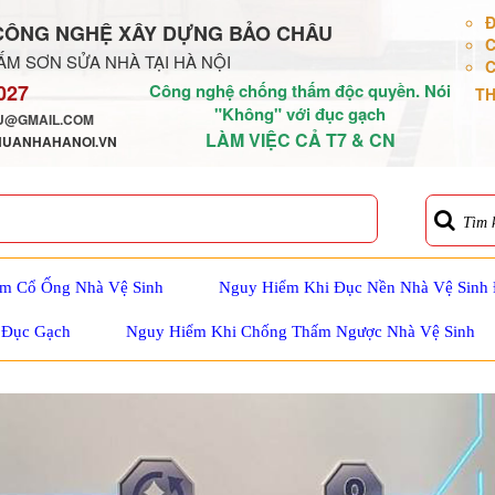
Đ
CÔNG NGHỆ XÂY DỰNG BẢO CHÂU
C
M SƠN SỬA NHÀ TẠI HÀ NỘI
C
027
Công nghệ chống thấm độc quyền. Nói
TH
"Không" với đục gạch
@GMAIL.COM
LÀM VIỆC CẢ T7 & CN
HUANHAHANOI.VN
Tìm 
m Cổ Ống Nhà Vệ Sinh
Nguy Hiểm Khi Đục Nền Nhà Vệ Sinh
 Đục Gạch
Nguy Hiểm Khi Chống Thấm Ngược Nhà Vệ Sinh