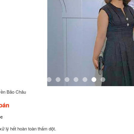
yền Bảo Châu
oán
ốc
xử lý hết hoàn toàn thấm dột.