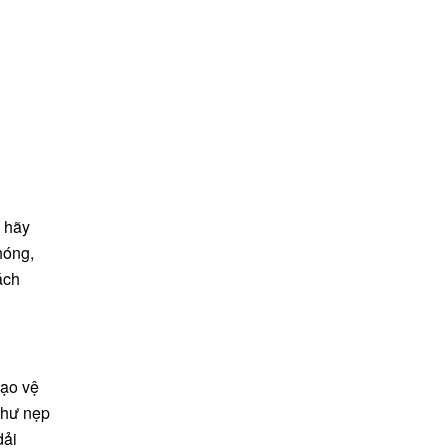
, hãy
hóng,
ách
cạo vệ
như nẹp
dải