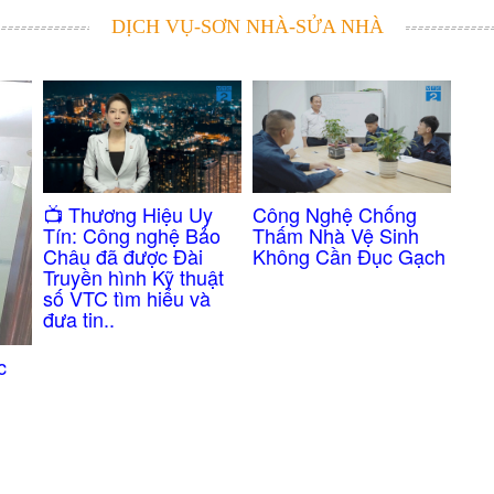
DỊCH VỤ-SƠN NHÀ-SỬA NHÀ
Công Nghệ Chống
​📺 Thương Hiệu Uy
Thấm Nhà Vệ Sinh
Tín: Công nghệ Bảo
Không Cần Đục Gạch
Châu đã được Đài
Truyền hình Kỹ thuật
số VTC tìm hiểu và
đưa tin..
c