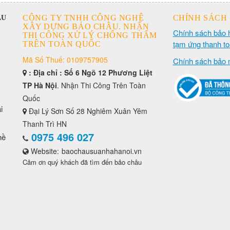
CÔNG TY TNHH CÔNG NGHỆ
CHÍNH SÁCH
ÂU
XÂY DỰNG BẢO CHÂU. NHẬN
Chính sách bảo 
THI CÔNG XỬ LÝ CHỐNG THẤM
tạm ứng thanh t
TRÊN TOÀN QUỐC
Mã Số Thuế: 0109757905
Chính sách bảo 
: Địa chỉ : Số 6 Ngõ 12 Phương Liệt
TP Hà Nội
. Nhận Thi Công Trên Toàn
Quốc
i
Đại Lý Sơn Số 28 Nghiêm Xuân Yêm
Thanh Trì HN
0975 496 027
hề
Website:
baochausuanhahanoi.vn
Cảm ơn quý khách đã tìm đến bảo châu