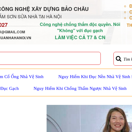
Đ
CÔNG NGHỆ XÂY DỰNG BẢO CHÂU
C
M SƠN SỬA NHÀ TẠI HÀ NỘI
C
027
Công nghệ chống thấm độc quyền. Nói
TH
"Không" với đục gạch
@GMAIL.COM
LÀM VIỆC CẢ T7 & CN
HUANHAHANOI.VN
Tìm 
m Cổ Ống Nhà Vệ Sinh
Nguy Hiểm Khi Đục Nền Nhà Vệ Sinh
 Đục Gạch
Nguy Hiểm Khi Chống Thấm Ngược Nhà Vệ Sinh