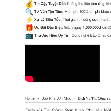
Tin Cậy Tuyệt Đối:
Không thu tiền tạm ứng, khô
Tư Vấn Tận Tâm:
Miễn phí 100% chi phí khảo sá
Xử Lý Siêu Tốc:
Thời gian thi công cực nhanh,
Ưu Đãi Đặc Biệt:
Giảm ngay
1.000.000đ
khi đ
Thương Hiệu Uy Tín:
Công nghệ Bảo Châu đã đ
Home
»
Sửa Nhà Sơn Nhà,
»
Dịch Vụ Thi Công S
Dịch Vụ Thi Công Sơn Nhà Chuyên Ng