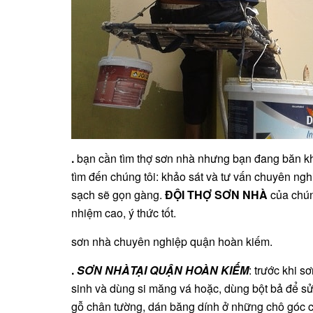
.
bạn cần tìm thợ sơn nhà nhưng bạn đang băn kh
tìm đến chúng tôi: khảo sát và tư vấn chuyên ngh
sạch sẽ gọn gàng.
ĐỘI THỢ SƠN NHÀ
của chún
nhiệm cao, ý thức tốt.
sơn nhà chuyên nghiệp quận hoàn kiếm.
.
SƠN NHÀTẠI QUẬN HOÀN KIẾM
: trước khi s
sinh và dùng si măng vá hoặc, dùng bột bả để sử
gỗ chân tường, dán băng dính ở những chô góc c