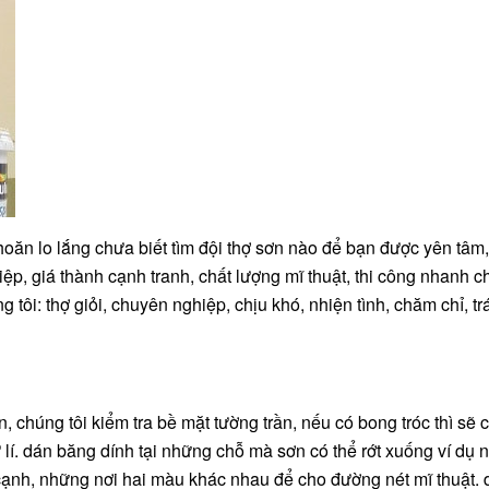
oăn lo lắng chưa biết tìm đội thợ sơn nào để bạn được yên tâm
iệp, giá thành cạnh tranh, chất lượng mĩ thuật, thi công nhanh c
g tôi: thợ giỏi, chuyên nghiệp, chịu khó, nhiện tình, chăm chỉ, tr
ơn, chúng tôi kiểm tra bề mặt tường trần, nếu có bong tróc thì sẽ 
 lí. dán băng dính tại những chỗ mà sơn có thể rớt xuống ví dụ 
ạnh, những nơi hai màu khác nhau để cho đường nét mĩ thuật. 