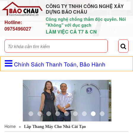
CÔNG TY TNHH CÔNG NGHỆ XÂY
DỰNG BẢO CHÂU
Công nghệ chống thấm độc quyền. Nói
Hotline:
"Không" với đục gạch
0975496027
LÀM VIỆC CẢ T7 & CN
Chính Sách Thanh Toán, Bảo Hành
Home
»
Lắp Thang Máy Cho Nhà Cải Tạo