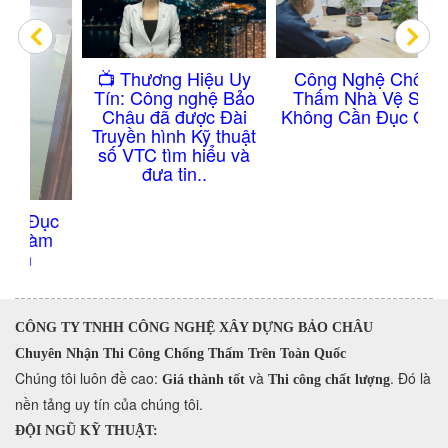
Công Nghệ Chống
​📺 Thương Hiệu Uy
Thấm Nhà Vệ Sinh
Tín: Công nghệ Bảo
Không Cần Đục Gạch
Châu đã được Đài
Truyền hình Kỹ thuật
số VTC tìm hiểu và
đưa tin..
ục
m
CÔNG TY TNHH CÔNG NGHỆ XÂY DỰNG BẢO CHÂU
Chuyên Nhận Thi Công Chống Thấm Trên Toàn Quốc
​Chúng tôi luôn đề cao:
và
. Đó là
Giá thành tốt
Thi công chất lượng
nền tảng uy tín của chúng tôi.
ĐỘI NGŨ KỸ THUẬT: