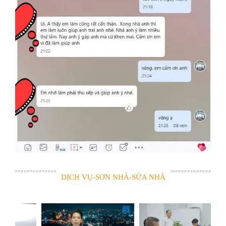
DỊCH VỤ-SƠN NHÀ-SỬA NHÀ