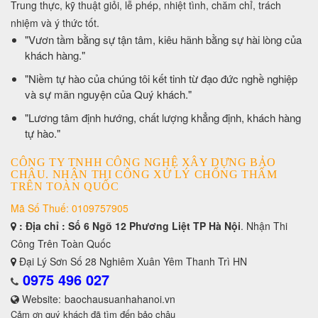
Trung thực, kỹ thuật giỏi, lễ phép, nhiệt tình, chăm chỉ, trách
nhiệm và ý thức tốt.
​"Vươn tầm bằng sự tận tâm, kiêu hãnh bằng sự hài lòng của
khách hàng."
​"Niềm tự hào của chúng tôi kết tinh từ đạo đức nghề nghiệp
và sự mãn nguyện của Quý khách."
​"Lương tâm định hướng, chất lượng khẳng định, khách hàng
tự hào."
CÔNG TY TNHH CÔNG NGHỆ XÂY DỰNG BẢO
CHÂU. NHẬN THI CÔNG XỬ LÝ CHỐNG THẤM
TRÊN TOÀN QUỐC
Mã Số Thuế: 0109757905
: Địa chỉ : Số 6 Ngõ 12 Phương Liệt TP Hà Nội
. Nhận Thi
Công Trên Toàn Quốc
Đại Lý Sơn Số 28 Nghiêm Xuân Yêm Thanh Trì HN
0975 496 027
Website:
baochausuanhahanoi.vn
Cảm ơn quý khách đã tìm đến bảo châu