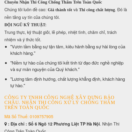
Chuyên Nhận Thi Công Chống Thấm Trên Toàn Quốc
​Chúng tôi luôn đề cao:
và
. Đó là
Giá thành tốt
Thi công chất lượng
nền tảng uy tín của chúng tôi.
ĐỘI NGŨ KỸ THUẬT:
Trung thực, kỹ thuật giỏi, lễ phép, nhiệt tình, chăm chỉ, trách
nhiệm và ý thức tốt.
​"Vươn tầm bằng sự tận tâm, kiêu hãnh bằng sự hài lòng của
khách hàng."
​"Niềm tự hào của chúng tôi kết tinh từ đạo đức nghề nghiệp
và sự mãn nguyện của Quý khách."
​"Lương tâm định hướng, chất lượng khẳng định, khách hàng
tự hào."
CÔNG TY TNHH CÔNG NGHỆ XÂY DỰNG BẢO
CHÂU. NHẬN THI CÔNG XỬ LÝ CHỐNG THẤM
TRÊN TOÀN QUỐC
Mã Số Thuế: 0109757905
: Địa chỉ : Số 6 Ngõ 12 Phương Liệt TP Hà Nội
. Nhận Thi
Công Trên Toàn Quốc