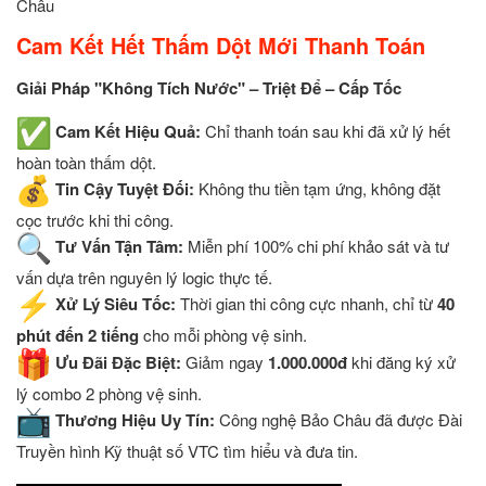
Châu
Cam Kết Hết Thấm Dột Mới Thanh Toán
Giải Pháp "Không Tích Nước" – Triệt Để – Cấp Tốc
Cam Kết Hiệu Quả:
Chỉ thanh toán sau khi đã xử lý hết
hoàn toàn thấm dột.
Tin Cậy Tuyệt Đối:
Không thu tiền tạm ứng, không đặt
cọc trước khi thi công.
Tư Vấn Tận Tâm:
Miễn phí 100% chi phí khảo sát và tư
vấn dựa trên nguyên lý logic thực tế.
Xử Lý Siêu Tốc:
Thời gian thi công cực nhanh, chỉ từ
40
phút đến 2 tiếng
cho mỗi phòng vệ sinh.
Ưu Đãi Đặc Biệt:
Giảm ngay
1.000.000đ
khi đăng ký xử
lý combo 2 phòng vệ sinh.
Thương Hiệu Uy Tín:
Công nghệ Bảo Châu đã được Đài
Truyền hình Kỹ thuật số VTC tìm hiểu và đưa tin.