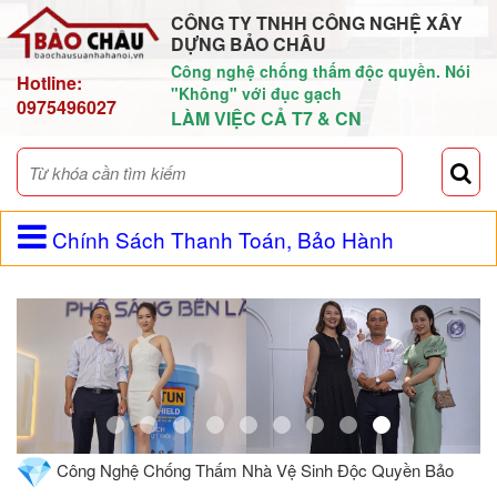
CÔNG TY TNHH CÔNG NGHỆ XÂY
DỰNG BẢO CHÂU
Công nghệ chống thấm độc quyền. Nói
Hotline:
"Không" với đục gạch
0975496027
LÀM VIỆC CẢ T7 & CN
Chính Sách Thanh Toán, Bảo Hành
Công Nghệ Chống Thấm Nhà Vệ Sinh Độc Quyền Bảo