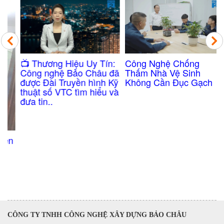
Công Nghệ Chống
​📺 Thương Hiệu Uy Tín:
Thấm Nhà Vệ Sinh
Công nghệ Bảo Châu đã
Không Cần Đục Gạch
được Đài Truyền hình Kỹ
thuật số VTC tìm hiểu và
đưa tin..
n
CÔNG TY TNHH CÔNG NGHỆ XÂY DỰNG BẢO CHÂU