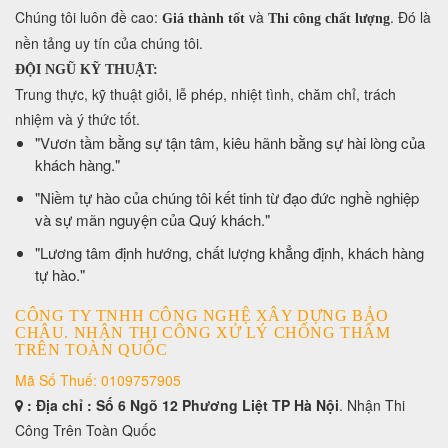
​Chúng tôi luôn đề cao:
và
. Đó là
Giá thành tốt
Thi công chất lượng
nền tảng uy tín của chúng tôi.
ĐỘI NGŨ KỸ THUẬT:
Trung thực, kỹ thuật giỏi, lễ phép, nhiệt tình, chăm chỉ, trách
nhiệm và ý thức tốt.
​"Vươn tầm bằng sự tận tâm, kiêu hãnh bằng sự hài lòng của
khách hàng."
​"Niềm tự hào của chúng tôi kết tinh từ đạo đức nghề nghiệp
và sự mãn nguyện của Quý khách."
​"Lương tâm định hướng, chất lượng khẳng định, khách hàng
tự hào."
CÔNG TY TNHH CÔNG NGHỆ XÂY DỰNG BẢO
CHÂU. NHẬN THI CÔNG XỬ LÝ CHỐNG THẤM
TRÊN TOÀN QUỐC
Mã Số Thuế: 0109757905
: Địa chỉ : Số 6 Ngõ 12 Phương Liệt TP Hà Nội
. Nhận Thi
Công Trên Toàn Quốc