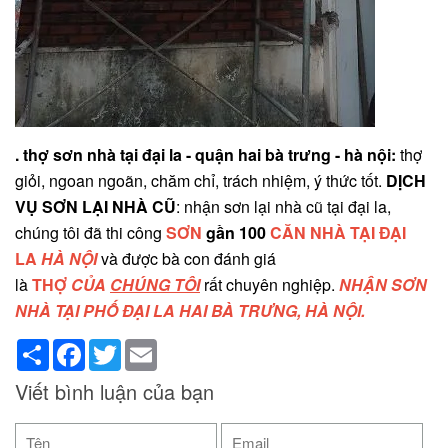
. thợ sơn nhà tại đại la - quận hai bà trưng - hà nội:
thợ
giỏi, ngoan ngoãn, chăm chỉ, trách nhiệm, ý thức tốt.
DỊCH
VỤ SƠN LẠI NHÀ CŨ
: nhận sơn lại nhà cũ tại đại la,
chúng tôi đã thi công
SƠN
gần 100
CĂN NHÀ TẠI ĐẠI
LA
HÀ NỘI
và được bà con đánh giá
là
THỢ
CỦA
CHÚNG TÔI
rất chuyên nghiệp.
NHẬN SƠN
NHÀ TẠI PHỐ ĐẠI LA HAI BÀ TRƯNG, HÀ NỘI.
Share
Facebook
Twitter
Email
Viết bình luận của bạn