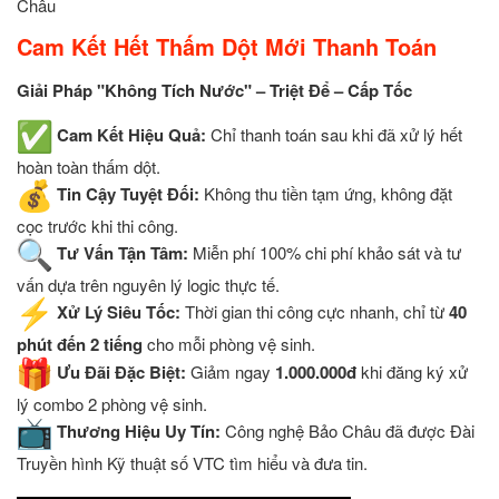
Châu
Cam Kết Hết Thấm Dột Mới Thanh Toán
Giải Pháp "Không Tích Nước" – Triệt Để – Cấp Tốc
Cam Kết Hiệu Quả:
Chỉ thanh toán sau khi đã xử lý hết
hoàn toàn thấm dột.
Tin Cậy Tuyệt Đối:
Không thu tiền tạm ứng, không đặt
cọc trước khi thi công.
Tư Vấn Tận Tâm:
Miễn phí 100% chi phí khảo sát và tư
vấn dựa trên nguyên lý logic thực tế.
Xử Lý Siêu Tốc:
Thời gian thi công cực nhanh, chỉ từ
40
phút đến 2 tiếng
cho mỗi phòng vệ sinh.
Ưu Đãi Đặc Biệt:
Giảm ngay
1.000.000đ
khi đăng ký xử
lý combo 2 phòng vệ sinh.
Thương Hiệu Uy Tín:
Công nghệ Bảo Châu đã được Đài
Truyền hình Kỹ thuật số VTC tìm hiểu và đưa tin.