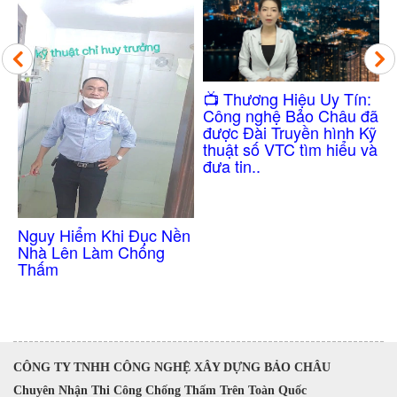
Công Nghệ Ch
​📺 Thương Hiệu Uy Tín:
Thấm Nhà Vệ 
Công nghệ Bảo Châu đã
Không Cần Đụ
được Đài Truyền hình Kỹ
thuật số VTC tìm hiểu và
đưa tin..
 Khi Đục Nền
àm Chống
CÔNG TY TNHH CÔNG NGHỆ XÂY DỰNG BẢO CHÂU
Chuyên Nhận Thi Công Chống Thấm Trên Toàn Quốc