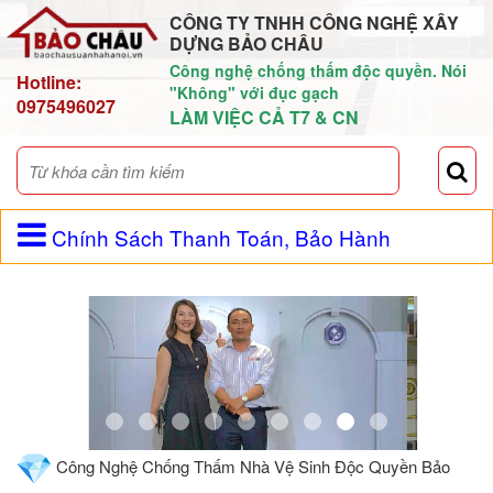
CÔNG TY TNHH CÔNG NGHỆ XÂY
DỰNG BẢO CHÂU
Công nghệ chống thấm độc quyền. Nói
Hotline:
"Không" với đục gạch
0975496027
LÀM VIỆC CẢ T7 & CN
Chính Sách Thanh Toán, Bảo Hành
Công Nghệ Chống Thấm Nhà Vệ Sinh Độc Quyền Bảo