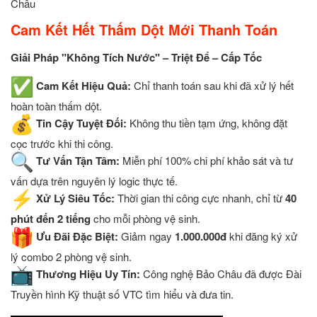
Châu
Cam Kết Hết Thấm Dột Mới Thanh Toán
Giải Pháp "Không Tích Nước" – Triệt Để – Cấp Tốc
Cam Kết Hiệu Quả:
Chỉ thanh toán sau khi đã xử lý hết
hoàn toàn thấm dột.
Tin Cậy Tuyệt Đối:
Không thu tiền tạm ứng, không đặt
cọc trước khi thi công.
Tư Vấn Tận Tâm:
Miễn phí 100% chi phí khảo sát và tư
vấn dựa trên nguyên lý logic thực tế.
Xử Lý Siêu Tốc:
Thời gian thi công cực nhanh, chỉ từ
40
phút đến 2 tiếng
cho mỗi phòng vệ sinh.
Ưu Đãi Đặc Biệt:
Giảm ngay
1.000.000đ
khi đăng ký xử
lý combo 2 phòng vệ sinh.
Thương Hiệu Uy Tín:
Công nghệ Bảo Châu đã được Đài
Truyền hình Kỹ thuật số VTC tìm hiểu và đưa tin.