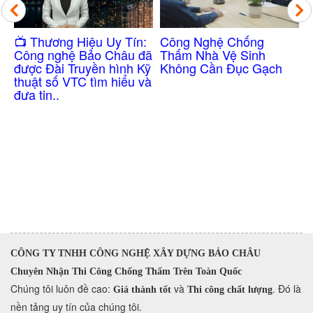
Công Nghệ Chống
​📺 Thương Hiệu Uy Tín:
Thấm Nhà Vệ Sinh
Công nghệ Bảo Châu đã
Không Cần Đục Gạch
được Đài Truyền hình Kỹ
thuật số VTC tìm hiểu và
đưa tin..
n
CÔNG TY TNHH CÔNG NGHỆ XÂY DỰNG BẢO CHÂU
Chuyên Nhận Thi Công Chống Thấm Trên Toàn Quốc
​Chúng tôi luôn đề cao:
và
. Đó là
Giá thành tốt
Thi công chất lượng
nền tảng uy tín của chúng tôi.