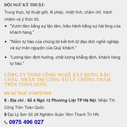
ĐỘI NGŨ KỸ THUẬT:
Trung thực, kỹ thuật giỏi, lễ phép, nhiệt tình, chăm chỉ, trách
nhiệm và ý thức tốt.
​"Vươn tầm bằng sự tận tâm, kiêu hãnh bằng sự hài lòng của
khách hàng."
​"Niềm tự hào của chúng tôi kết tinh từ đạo đức nghề nghiệp
và sự mãn nguyện của Quý khách."
​"Lương tâm định hướng, chất lượng khẳng định, khách hàng
tự hào."
CÔNG TY TNHH CÔNG NGHỆ XÂY DỰNG BẢO
CHÂU. NHẬN THI CÔNG XỬ LÝ CHỐNG THẤM
TRÊN TOÀN QUỐC
Mã Số Thuế: 0109757905
: Địa chỉ : Số 6 Ngõ 12 Phương Liệt TP Hà Nội
. Nhận Thi
Công Trên Toàn Quốc
Đại Lý Sơn Số 28 Nghiêm Xuân Yêm Thanh Trì HN
0975 496 027