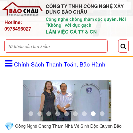
CÔNG TY TNHH CÔNG NGHỆ XÂY
DỰNG BẢO CHÂU
Công nghệ chống thấm độc quyền. Nói
Hotline:
"Không" với đục gạch
0975496027
LÀM VIỆC CẢ T7 & CN
Chính Sách Thanh Toán, Bảo Hành
Công Nghệ Chống Thấm Nhà Vệ Sinh Độc Quyền Bảo