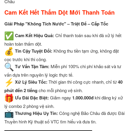
Châu
Cam Kết Hết Thấm Dột Mới Thanh Toán
Giải Pháp "Không Tích Nước" – Triệt Để – Cấp Tốc
Cam Kết Hiệu Quả:
Chỉ thanh toán sau khi đã xử lý hết
hoàn toàn thấm dột.
Tin Cậy Tuyệt Đối:
Không thu tiền tạm ứng, không đặt
cọc trước khi thi công.
Tư Vấn Tận Tâm:
Miễn phí 100% chi phí khảo sát và tư
vấn dựa trên nguyên lý logic thực tế.
Xử Lý Siêu Tốc:
Thời gian thi công cực nhanh, chỉ từ
40
phút đến 2 tiếng
cho mỗi phòng vệ sinh.
Ưu Đãi Đặc Biệt:
Giảm ngay
1.000.000đ
khi đăng ký xử
lý combo 2 phòng vệ sinh.
Thương Hiệu Uy Tín:
Công nghệ Bảo Châu đã được Đài
Truyền hình Kỹ thuật số VTC tìm hiểu và đưa tin.