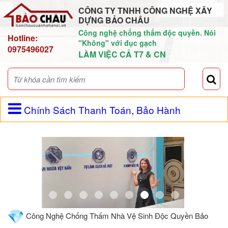
CÔNG TY TNHH CÔNG NGHỆ XÂY
DỰNG BẢO CHÂU
Công nghệ chống thấm độc quyền. Nói
Hotline:
"Không" với đục gạch
0975496027
LÀM VIỆC CẢ T7 & CN
Chính Sách Thanh Toán, Bảo Hành
Công Nghệ Chống Thấm Nhà Vệ Sinh Độc Quyền Bảo