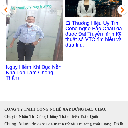
Công Nghệ
​📺 Thương Hiệu Uy Tín:
Thấm Nhà V
Công nghệ Bảo Châu đã
Không Cần
được Đài Truyền hình Kỹ
thuật số VTC tìm hiểu và
đưa tin..
ểm Khi Đục Nền
n Làm Chống
CÔNG TY TNHH CÔNG NGHỆ XÂY DỰNG BẢO CHÂU
Chuyên Nhận Thi Công Chống Thấm Trên Toàn Quốc
​Chúng tôi luôn đề cao:
và
. Đó là
Giá thành tốt
Thi công chất lượng