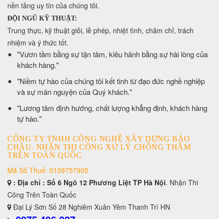
nền tảng uy tín của chúng tôi.
ĐỘI NGŨ KỸ THUẬT:
Trung thực, kỹ thuật giỏi, lễ phép, nhiệt tình, chăm chỉ, trách
nhiệm và ý thức tốt.
​"Vươn tầm bằng sự tận tâm, kiêu hãnh bằng sự hài lòng của
khách hàng."
​"Niềm tự hào của chúng tôi kết tinh từ đạo đức nghề nghiệp
và sự mãn nguyện của Quý khách."
​"Lương tâm định hướng, chất lượng khẳng định, khách hàng
tự hào."
CÔNG TY TNHH CÔNG NGHỆ XÂY DỰNG BẢO
CHÂU. NHẬN THI CÔNG XỬ LÝ CHỐNG THẤM
TRÊN TOÀN QUỐC
Mã Số Thuế: 0109757905
: Địa chỉ : Số 6 Ngõ 12 Phương Liệt TP Hà Nội
. Nhận Thi
Công Trên Toàn Quốc
Đại Lý Sơn Số 28 Nghiêm Xuân Yêm Thanh Trì HN