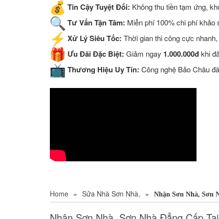
Tin Cậy Tuyệt Đối:
Không thu tiền tạm ứng, khô
Tư Vấn Tận Tâm:
Miễn phí 100% chi phí khảo sá
Xử Lý Siêu Tốc:
Thời gian thi công cực nhanh,
Ưu Đãi Đặc Biệt:
Giảm ngay
1.000.000đ
khi đ
Thương Hiệu Uy Tín:
Công nghệ Bảo Châu đã đ
Home
»
Sửa Nhà Sơn Nhà,
»
Nhận Sơn Nhà, Sơn 
Nhận Sơn Nhà, Sơn Nhà Đẳng Cấp Tại