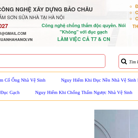
Đ
CÔNG NGHỆ XÂY DỰNG BẢO CHÂU
C
M SƠN SỬA NHÀ TẠI HÀ NỘI
C
027
Công nghệ chống thấm độc quyền. Nói
TH
"Không" với đục gạch
@GMAIL.COM
LÀM VIỆC CẢ T7 & CN
HUANHAHANOI.VN
Tìm 
m Cổ Ống Nhà Vệ Sinh
Nguy Hiểm Khi Đục Nền Nhà Vệ Sinh
 Đục Gạch
Nguy Hiểm Khi Chống Thấm Ngược Nhà Vệ Sinh