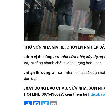
THỢ SƠN NHÀ GIÁ RẺ, CHUYÊN NGHIỆP ĐẲ
.
đơn vị thi công
sơn nhà sửa nhà; xây dựng 
tốt, thi công nhanh chóng, chất lượng hoàn hảo.
. nhận thi công lăn sơn nhà
trên tất cả quận nộ
dọn dẹp.
. XÂY DỰNG BẢO CHÂU, SỬA NHÀ, SƠN NHÀ T
HOTLINE:0975496027. xem thêm tai
http://b
Share
Facebook
Twitter
Email