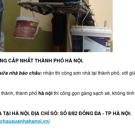
NG CẤP NHẤT THÀNH PHỐ HÀ NỘI.
sửa nhà bảo châu:
nhận thi công sơn nhà tại thành phố, với gi
i thành, thành phố
hà nội
thi công gọn gàng sạch sẽ, không tính
ẠI HÀ NỘI. ĐỊA CHỈ SỐ: SỐ 8/82 ĐỐNG ĐA - TP HÀ NỘI:
aochausuanhahanoi.vn/