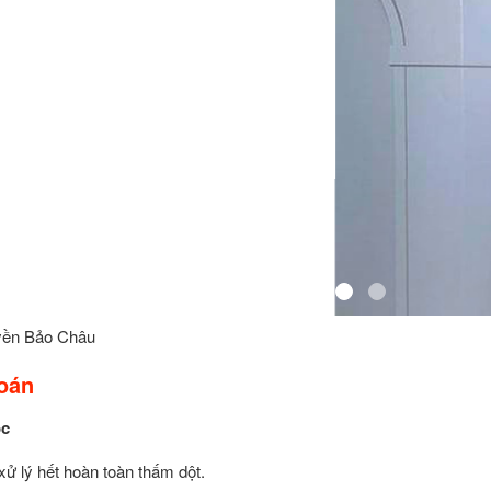
yền Bảo Châu
oán
ốc
xử lý hết hoàn toàn thấm dột.