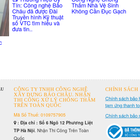
Thấm Nhà Vệ Sinh
Tín: Công nghệ Bảo
Không Cần Đục Gạch
Châu đã được Đài
Truyền hình Kỹ thuật
số VTC tìm hiểu và
đưa tin..
c
CÔNG TY TNHH CÔNG NGHỆ
CHÍNH SÁCH
ÂU
XÂY DỰNG BẢO CHÂU. NHẬN
Chính sách bảo 
THI CÔNG XỬ LÝ CHỐNG THẤM
tạm ứng thanh t
TRÊN TOÀN QUỐC
Mã Số Thuế: 0109757905
Chính sách bảo 
: Địa chỉ : Số 6 Ngõ 12 Phương Liệt
TP Hà Nội
. Nhận Thi Công Trên Toàn
Quốc