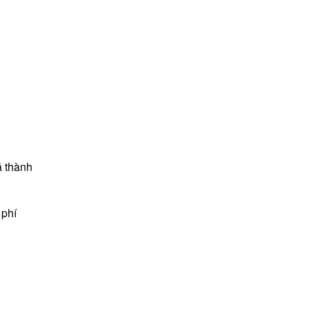
á thành
 phí