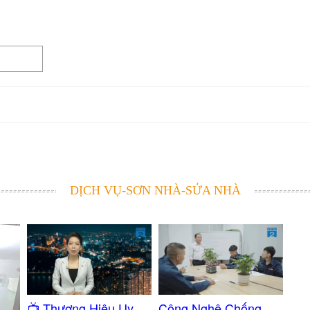
DỊCH VỤ-SƠN NHÀ-SỬA NHÀ
Công Nghệ Chống
​📺 Thương Hiệu Uy