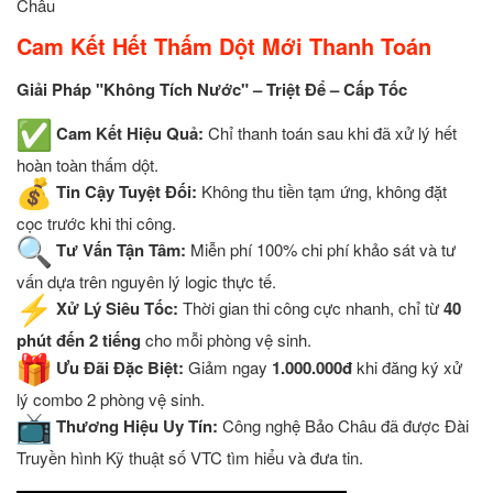
Châu
Cam Kết Hết Thấm Dột Mới Thanh Toán
Giải Pháp "Không Tích Nước" – Triệt Để – Cấp Tốc
Cam Kết Hiệu Quả:
Chỉ thanh toán sau khi đã xử lý hết
hoàn toàn thấm dột.
Tin Cậy Tuyệt Đối:
Không thu tiền tạm ứng, không đặt
cọc trước khi thi công.
Tư Vấn Tận Tâm:
Miễn phí 100% chi phí khảo sát và tư
vấn dựa trên nguyên lý logic thực tế.
Xử Lý Siêu Tốc:
Thời gian thi công cực nhanh, chỉ từ
40
phút đến 2 tiếng
cho mỗi phòng vệ sinh.
Ưu Đãi Đặc Biệt:
Giảm ngay
1.000.000đ
khi đăng ký xử
lý combo 2 phòng vệ sinh.
Thương Hiệu Uy Tín:
Công nghệ Bảo Châu đã được Đài
Truyền hình Kỹ thuật số VTC tìm hiểu và đưa tin.