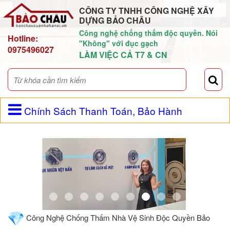
CÔNG TY TNHH CÔNG NGHỆ XÂY
DỰNG BẢO CHÂU
Công nghệ chống thấm độc quyền. Nói
Hotline:
"Không" với đục gạch
0975496027
LÀM VIỆC CẢ T7 & CN
Chính Sách Thanh Toán, Bảo Hành
Công Nghệ Chống Thấm Nhà Vệ Sinh Độc Quyền Bảo