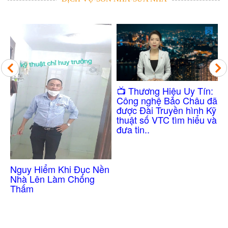
Công Nghệ
​📺 Thương Hiệu Uy Tín:
Thấm Nhà V
Công nghệ Bảo Châu đã
Không Cần
được Đài Truyền hình Kỹ
thuật số VTC tìm hiểu và
đưa tin..
ểm Khi Đục Nền
n Làm Chống