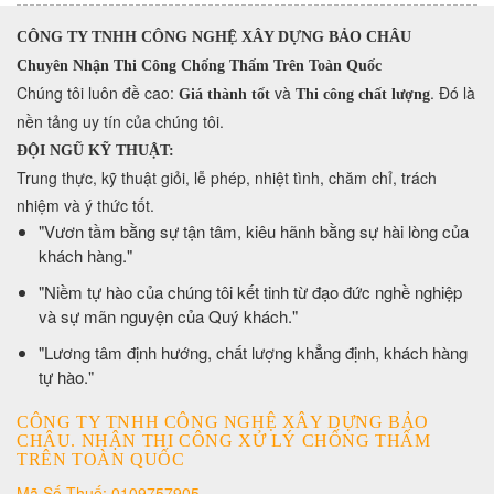
CÔNG TY TNHH CÔNG NGHỆ XÂY DỰNG BẢO CHÂU
Chuyên Nhận Thi Công Chống Thấm Trên Toàn Quốc
​Chúng tôi luôn đề cao:
và
. Đó là
Giá thành tốt
Thi công chất lượng
nền tảng uy tín của chúng tôi.
ĐỘI NGŨ KỸ THUẬT:
Trung thực, kỹ thuật giỏi, lễ phép, nhiệt tình, chăm chỉ, trách
nhiệm và ý thức tốt.
​"Vươn tầm bằng sự tận tâm, kiêu hãnh bằng sự hài lòng của
khách hàng."
​"Niềm tự hào của chúng tôi kết tinh từ đạo đức nghề nghiệp
và sự mãn nguyện của Quý khách."
​"Lương tâm định hướng, chất lượng khẳng định, khách hàng
tự hào."
CÔNG TY TNHH CÔNG NGHỆ XÂY DỰNG BẢO
CHÂU. NHẬN THI CÔNG XỬ LÝ CHỐNG THẤM
TRÊN TOÀN QUỐC
Mã Số Thuế: 0109757905