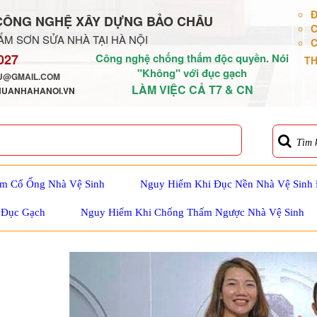
Đ
CÔNG NGHỆ XÂY DỰNG BẢO CHÂU
C
M SƠN SỬA NHÀ TẠI HÀ NỘI
C
027
Công nghệ chống thấm độc quyền. Nói
TH
"Không" với đục gạch
@GMAIL.COM
LÀM VIỆC CẢ T7 & CN
HUANHAHANOI.VN
Tìm 
m Cổ Ống Nhà Vệ Sinh
Nguy Hiểm Khi Đục Nền Nhà Vệ Sinh
 Đục Gạch
Nguy Hiểm Khi Chống Thấm Ngược Nhà Vệ Sinh