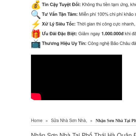
Tin Cậy Tuyệt Đối:
Không thu tiền tạm ứng, khô
Tư Vấn Tận Tâm:
Miễn phí 100% chi phí khảo sá
Xử Lý Siêu Tốc:
Thời gian thi công cực nhanh,
Ưu Đãi Đặc Biệt:
Giảm ngay
1.000.000đ
khi đ
Thương Hiệu Uy Tín:
Công nghệ Bảo Châu đã đ
Home
»
Sửa Nhà Sơn Nhà,
»
Nhận Sơn Nhà Tại Ph
Nhận Sơn Nhà Tại Phố Thái Hà Quận 