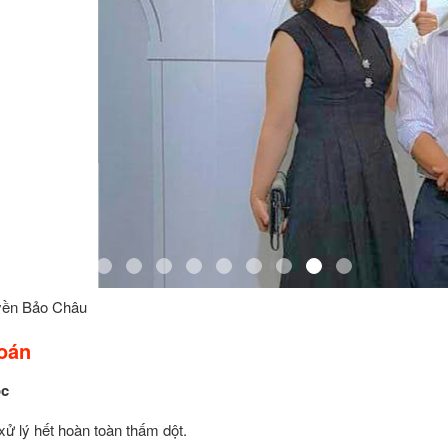
yền Bảo Châu
oán
ốc
xử lý hết hoàn toàn thấm dột.