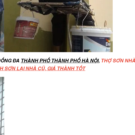
ĐỐNG ĐA
THÀNH PHỐ THÀNH PHỐ HÀ NỘI,
THỢ SƠN NH
H SƠN LẠI NHÀ CŨ, GIÁ THÀNH TỐT