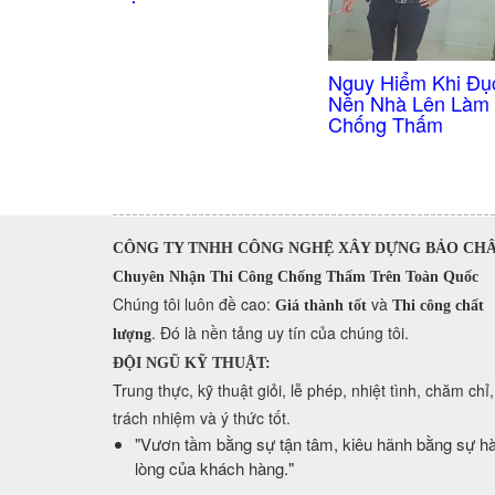
Nguy Hiểm Khi Đụ
Nền Nhà Lên Làm
Chống Thấm
CÔNG TY TNHH CÔNG NGHỆ XÂY DỰNG BẢO CH
Chuyên Nhận Thi Công Chống Thấm Trên Toàn Quốc
​Chúng tôi luôn đề cao:
và
Giá thành tốt
Thi công chất
. Đó là nền tảng uy tín của chúng tôi.
lượng
ĐỘI NGŨ KỸ THUẬT:
Trung thực, kỹ thuật giỏi, lễ phép, nhiệt tình, chăm chỉ,
trách nhiệm và ý thức tốt.
​"Vươn tầm bằng sự tận tâm, kiêu hãnh bằng sự hà
lòng của khách hàng."