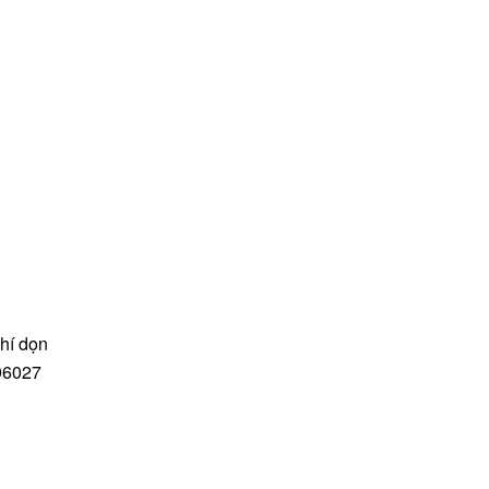
phí dọn
96027