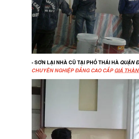
- SƠN LẠI NHÀ CŨ TẠI PHỐ THÁI HÀ
QUẬN 
CHUYÊN NGHIỆP ĐẲNG CAO CẤP
GIÁ THÀN