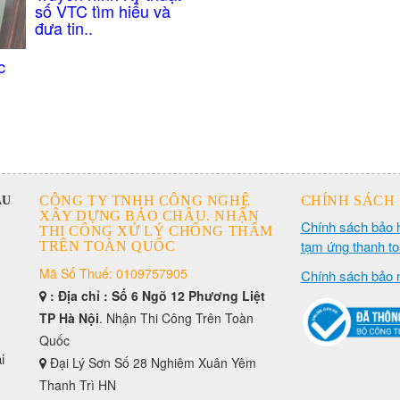
số VTC tìm hiểu và
đưa tin..
c
CÔNG TY TNHH CÔNG NGHỆ
CHÍNH SÁCH
ÂU
XÂY DỰNG BẢO CHÂU. NHẬN
Chính sách bảo 
THI CÔNG XỬ LÝ CHỐNG THẤM
tạm ứng thanh t
TRÊN TOÀN QUỐC
Mã Số Thuế: 0109757905
Chính sách bảo 
: Địa chỉ : Số 6 Ngõ 12 Phương Liệt
TP Hà Nội
. Nhận Thi Công Trên Toàn
Quốc
i
Đại Lý Sơn Số 28 Nghiêm Xuân Yêm
Thanh Trì HN