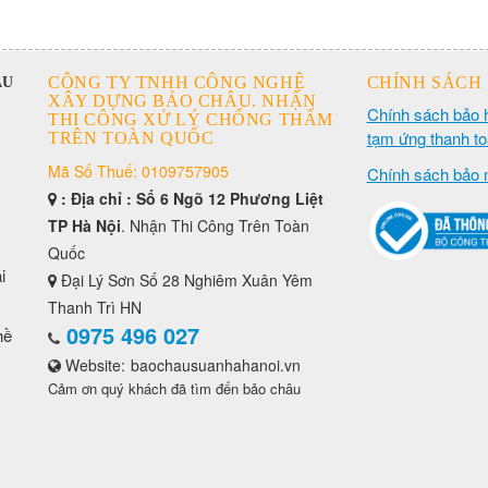
CÔNG TY TNHH CÔNG NGHỆ
CHÍNH SÁCH
ÂU
XÂY DỰNG BẢO CHÂU. NHẬN
Chính sách bảo 
THI CÔNG XỬ LÝ CHỐNG THẤM
tạm ứng thanh t
TRÊN TOÀN QUỐC
Mã Số Thuế: 0109757905
Chính sách bảo 
: Địa chỉ : Số 6 Ngõ 12 Phương Liệt
TP Hà Nội
. Nhận Thi Công Trên Toàn
Quốc
i
Đại Lý Sơn Số 28 Nghiêm Xuân Yêm
Thanh Trì HN
0975 496 027
hề
Website:
baochausuanhahanoi.vn
Cảm ơn quý khách đã tìm đến bảo châu