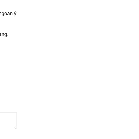
 ngoãn ý
àng.