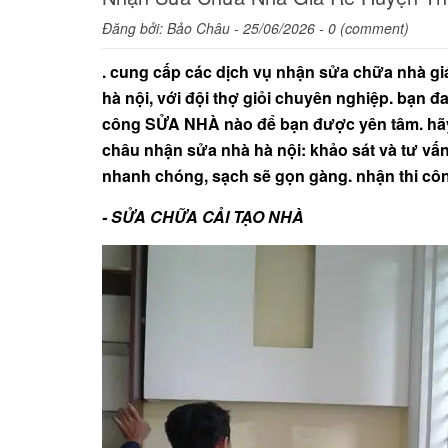
Đăng bởi:
Bảo Châu
- 25/06/2026 - 0 (comment)
. cung cấp các dịch vụ nhận sửa chữa nhà 
hà nội, với đội thợ giỏi chuyên nghiệp. bạn 
công SỬA NHÀ nào để bạn được yên tâm. hãy 
châu nhận sửa nhà hà nội: khảo sát và tư vấn 
nhanh chóng, sạch sẽ gọn gàng. nhận thi cô
- SỬA CHỮA CẢI TẠO NHÀ