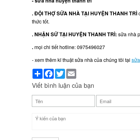
- sửa nhà huyện thanh trì
. ĐỘI THỢ SỬA NHÀ TẠI HUYỆN THANH TRÌ
c
thức tốt.
. NHẬN SỬ TẠI HUYỆN THANH TRÌ:
sửa nhà p
.
mọi chi tiết hotline: 0975496027
- xem thêm kĩ thuật sửa nhà của chúng tôi tại
sửa
Share
Facebook
Twitter
Email
Viết bình luận của bạn