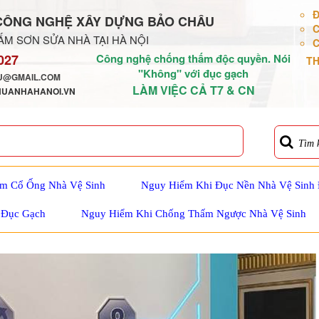
Đ
CÔNG NGHỆ XÂY DỰNG BẢO CHÂU
C
M SƠN SỬA NHÀ TẠI HÀ NỘI
C
027
Công nghệ chống thấm độc quyền. Nói
TH
"Không" với đục gạch
@GMAIL.COM
LÀM VIỆC CẢ T7 & CN
HUANHAHANOI.VN
Tìm 
m Cổ Ống Nhà Vệ Sinh
Nguy Hiểm Khi Đục Nền Nhà Vệ Sinh
 Đục Gạch
Nguy Hiểm Khi Chống Thấm Ngược Nhà Vệ Sinh