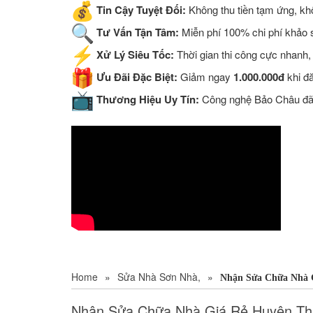
Tin Cậy Tuyệt Đối:
Không thu tiền tạm ứng, khô
Tư Vấn Tận Tâm:
Miễn phí 100% chi phí khảo sá
Xử Lý Siêu Tốc:
Thời gian thi công cực nhanh,
Ưu Đãi Đặc Biệt:
Giảm ngay
1.000.000đ
khi đ
Thương Hiệu Uy Tín:
Công nghệ Bảo Châu đã đ
Home
»
Sửa Nhà Sơn Nhà,
»
Nhận Sửa Chữa Nhà G
Nhận Sửa Chữa Nhà Giá Rẻ Huyện Tha