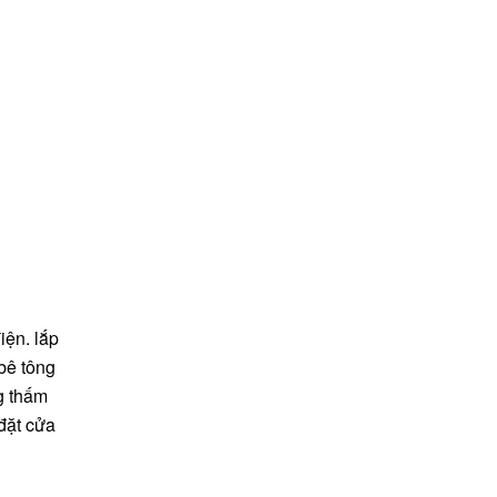
iện. lắp
bê tông
g thấm
đặt cửa