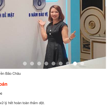
yền Bảo Châu
oán
ốc
xử lý hết hoàn toàn thấm dột.