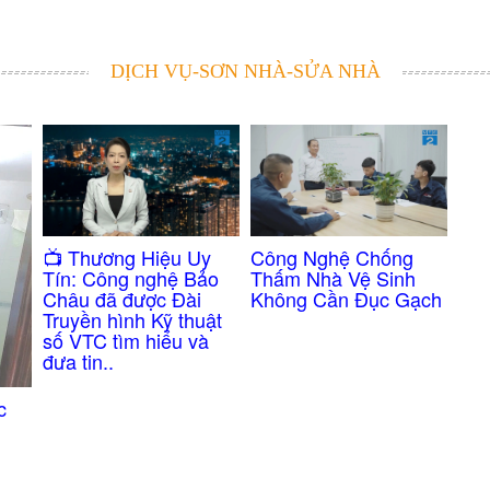
DỊCH VỤ-SƠN NHÀ-SỬA NHÀ
Công Nghệ Chống
​📺 Thương Hiệu Uy
Thấm Nhà Vệ Sinh
Tín: Công nghệ Bảo
Không Cần Đục Gạch
Châu đã được Đài
Truyền hình Kỹ thuật
số VTC tìm hiểu và
đưa tin..
c