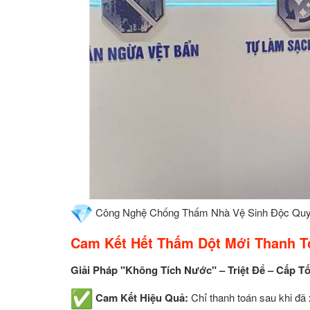
Công Nghệ Chống Thấm Nhà Vệ Sinh Độc Qu
Cam Kết Hết Thấm Dột Mới Thanh T
Giải Pháp "Không Tích Nước" – Triệt Để – Cấp T
Cam Kết Hiệu Quả:
Chỉ thanh toán sau khi đã 