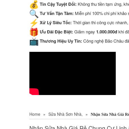
Tin Cậy Tuyệt Đối:
Không thu tiền tạm ứng, khô
Tư Vấn Tận Tâm:
Miễn phí 100% chi phí khảo sá
Xử Lý Siêu Tốc:
Thời gian thi công cực nhanh,
Ưu Đãi Đặc Biệt:
Giảm ngay
1.000.000đ
khi đ
Thương Hiệu Uy Tín:
Công nghệ Bảo Châu đã đ
Home
»
Sửa Nhà Sơn Nhà,
»
Nhận Sửa Nhà Giá R
Nhận Sửa Nhà Giá Rẻ Chung Cư Linh