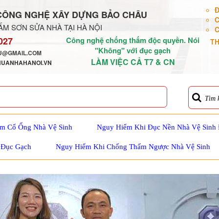
Đ
CÔNG NGHỆ XÂY DỰNG BẢO CHÂU
C
M SƠN SỬA NHÀ TẠI HÀ NỘI
C
027
Công nghệ chống thấm độc quyền. Nói
TH
"Không" với đục gạch
@GMAIL.COM
LÀM VIỆC CẢ T7 & CN
HUANHAHANOI.VN
Tìm 
m Cổ Ống Nhà Vệ Sinh
Nguy Hiểm Khi Đục Nền Nhà Vệ Sinh
 Đục Gạch
Nguy Hiểm Khi Chống Thấm Ngược Nhà Vệ Sinh