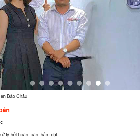
yền Bảo Châu
oán
ốc
xử lý hết hoàn toàn thấm dột.