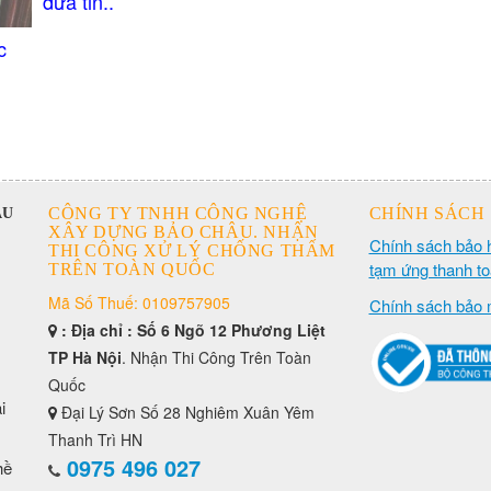
đưa tin..
c
CÔNG TY TNHH CÔNG NGHỆ
CHÍNH SÁCH
ÂU
XÂY DỰNG BẢO CHÂU. NHẬN
Chính sách bảo 
THI CÔNG XỬ LÝ CHỐNG THẤM
tạm ứng thanh t
TRÊN TOÀN QUỐC
Mã Số Thuế: 0109757905
Chính sách bảo 
: Địa chỉ : Số 6 Ngõ 12 Phương Liệt
TP Hà Nội
. Nhận Thi Công Trên Toàn
Quốc
i
Đại Lý Sơn Số 28 Nghiêm Xuân Yêm
Thanh Trì HN
0975 496 027
hề