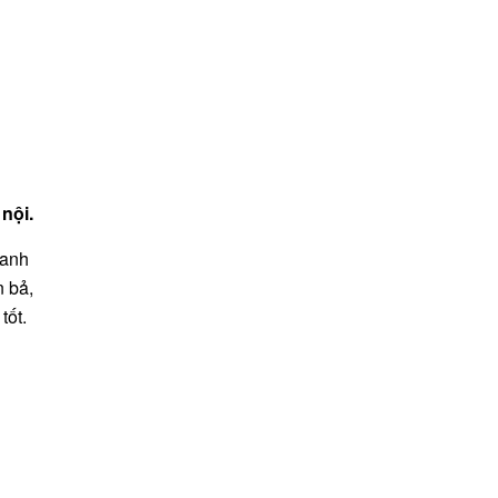
nội.
hanh
n bả,
tốt.