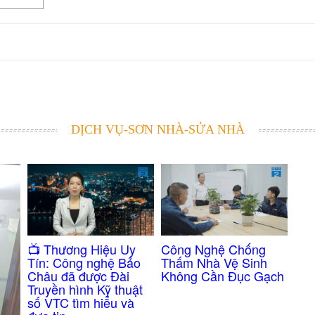
DỊCH VỤ-SƠN NHÀ-SỬA NHÀ
Công Nghệ Chống
​📺 Thương Hiệu Uy
Thấm Nhà Vệ Sinh
Tín: Công nghệ Bảo
Không Cần Đục Gạch
Châu đã được Đài
Truyền hình Kỹ thuật
số VTC tìm hiểu và