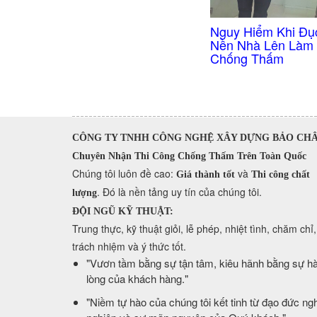
Nguy Hiểm Khi Đụ
Nền Nhà Lên Làm
Chống Thấm
CÔNG TY TNHH CÔNG NGHỆ XÂY DỰNG BẢO CH
Chuyên Nhận Thi Công Chống Thấm Trên Toàn Quốc
​Chúng tôi luôn đề cao:
và
Giá thành tốt
Thi công chất
. Đó là nền tảng uy tín của chúng tôi.
lượng
ĐỘI NGŨ KỸ THUẬT:
Trung thực, kỹ thuật giỏi, lễ phép, nhiệt tình, chăm chỉ,
trách nhiệm và ý thức tốt.
​"Vươn tầm bằng sự tận tâm, kiêu hãnh bằng sự hà
lòng của khách hàng."
​"Niềm tự hào của chúng tôi kết tinh từ đạo đức ng