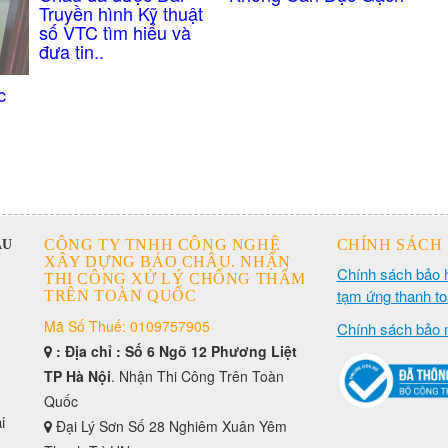
Truyền hình Kỹ thuật
số VTC tìm hiểu và
đưa tin..
c
CÔNG TY TNHH CÔNG NGHỆ
CHÍNH SÁCH
ÂU
XÂY DỰNG BẢO CHÂU. NHẬN
Chính sách bảo 
THI CÔNG XỬ LÝ CHỐNG THẤM
tạm ứng thanh t
TRÊN TOÀN QUỐC
Mã Số Thuế: 0109757905
Chính sách bảo 
: Địa chỉ : Số 6 Ngõ 12 Phương Liệt
TP Hà Nội
. Nhận Thi Công Trên Toàn
Quốc
i
Đại Lý Sơn Số 28 Nghiêm Xuân Yêm