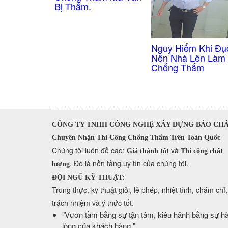
Bị Thấm.
Nguy Hiểm Khi Đụ
Nền Nhà Lên Làm
Chống Thấm
CÔNG TY TNHH CÔNG NGHỆ XÂY DỰNG BẢO CH
Chuyên Nhận Thi Công Chống Thấm Trên Toàn Quốc
​Chúng tôi luôn đề cao:
và
Giá thành tốt
Thi công chất
. Đó là nền tảng uy tín của chúng tôi.
lượng
ĐỘI NGŨ KỸ THUẬT:
Trung thực, kỹ thuật giỏi, lễ phép, nhiệt tình, chăm chỉ,
trách nhiệm và ý thức tốt.
​"Vươn tầm bằng sự tận tâm, kiêu hãnh bằng sự hà
lòng của khách hàng."