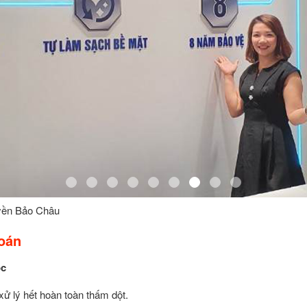
yền Bảo Châu
oán
ốc
xử lý hết hoàn toàn thấm dột.