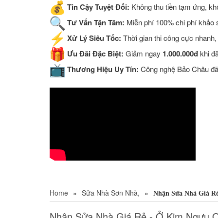
Tin Cậy Tuyệt Đối:
Không thu tiền tạm ứng, khô
Tư Vấn Tận Tâm:
Miễn phí 100% chi phí khảo sá
Xử Lý Siêu Tốc:
Thời gian thi công cực nhanh,
Ưu Đãi Đặc Biệt:
Giảm ngay
1.000.000đ
khi đ
Thương Hiệu Uy Tín:
Công nghệ Bảo Châu đã đ
Home
»
Sửa Nhà Sơn Nhà,
»
Nhận Sửa Nhà Giá Rẻ
Nhận Sửa Nhà Giá Rẻ - Ở Kim Ngưu Q