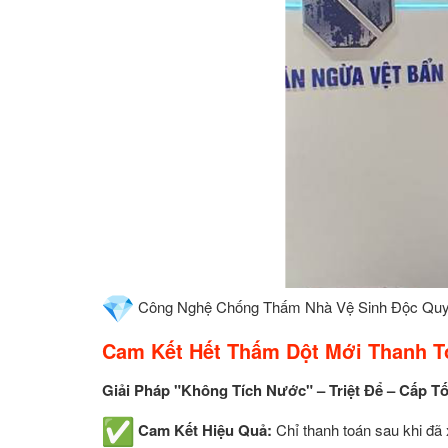
Công Nghệ Chống Thấm Nhà Vệ Sinh Độc Qu
Cam Kết Hết Thấm Dột Mới Thanh T
Giải Pháp "Không Tích Nước" – Triệt Để – Cấp T
Cam Kết Hiệu Quả:
Chỉ thanh toán sau khi đã 