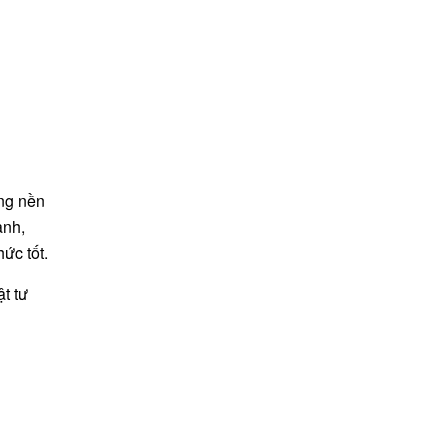
âng nền
anh,
hức tốt.
ật tư