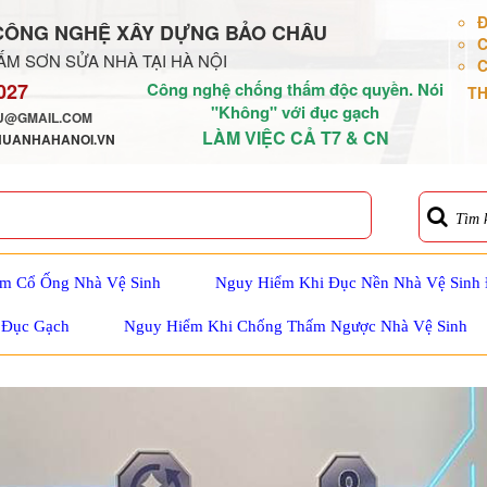
Đ
CÔNG NGHỆ XÂY DỰNG BẢO CHÂU
C
M SƠN SỬA NHÀ TẠI HÀ NỘI
C
027
Công nghệ chống thấm độc quyền. Nói
TH
"Không" với đục gạch
@GMAIL.COM
LÀM VIỆC CẢ T7 & CN
HUANHAHANOI.VN
Tìm 
m Cổ Ống Nhà Vệ Sinh
Nguy Hiểm Khi Đục Nền Nhà Vệ Sinh
 Đục Gạch
Nguy Hiểm Khi Chống Thấm Ngược Nhà Vệ Sinh