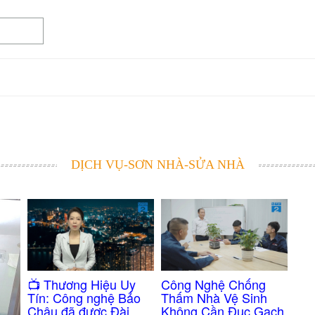
DỊCH VỤ-SƠN NHÀ-SỬA NHÀ
Công Nghệ Chống
​📺 Thương Hiệu Uy
Thấm Nhà Vệ Sinh
Tín: Công nghệ Bảo
Không Cần Đục Gạch
Châu đã được Đài