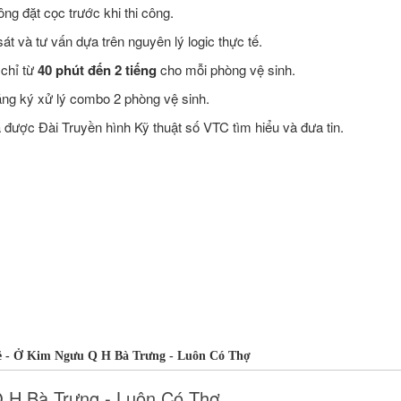
ng đặt cọc trước khi thi công.
t và tư vấn dựa trên nguyên lý logic thực tế.
 chỉ từ
40 phút đến 2 tiếng
cho mỗi phòng vệ sinh.
ăng ký xử lý combo 2 phòng vệ sinh.
ược Đài Truyền hình Kỹ thuật số VTC tìm hiểu và đưa tin.
 - Ở Kim Ngưu Q H Bà Trưng - Luôn Có Thợ
 H Bà Trưng - Luôn Có Thợ