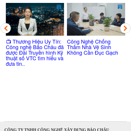
Công Nghệ Chống
​📺 Thương Hiệu Uy Tín:
Thấm Nhà Vệ Sinh
Công nghệ Bảo Châu đã
Không Cần Đục Gạch
được Đài Truyền hình Kỹ
thuật số VTC tìm hiểu và
đưa tin..
 Nền
g
CÔNG TY TNHH CÔNG NGHỆ XÂY DỰNG BẢO CHÂU