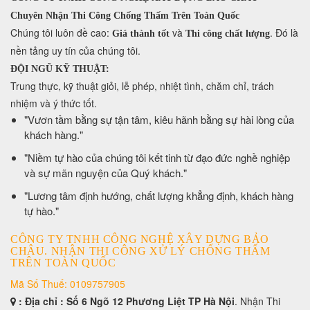
Chuyên Nhận Thi Công Chống Thấm Trên Toàn Quốc
​Chúng tôi luôn đề cao:
và
. Đó là
Giá thành tốt
Thi công chất lượng
nền tảng uy tín của chúng tôi.
ĐỘI NGŨ KỸ THUẬT:
Trung thực, kỹ thuật giỏi, lễ phép, nhiệt tình, chăm chỉ, trách
nhiệm và ý thức tốt.
​"Vươn tầm bằng sự tận tâm, kiêu hãnh bằng sự hài lòng của
khách hàng."
​"Niềm tự hào của chúng tôi kết tinh từ đạo đức nghề nghiệp
và sự mãn nguyện của Quý khách."
​"Lương tâm định hướng, chất lượng khẳng định, khách hàng
tự hào."
CÔNG TY TNHH CÔNG NGHỆ XÂY DỰNG BẢO
CHÂU. NHẬN THI CÔNG XỬ LÝ CHỐNG THẤM
TRÊN TOÀN QUỐC
Mã Số Thuế: 0109757905
: Địa chỉ : Số 6 Ngõ 12 Phương Liệt TP Hà Nội
. Nhận Thi