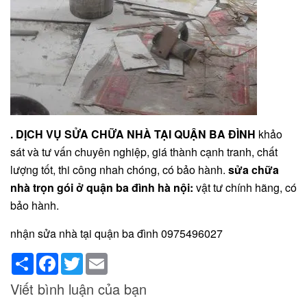
. DỊCH VỤ SỬA CHỮA NHÀ TẠI QUẬN BA ĐÌNH
khảo
sát và tư vấn chuyên nghiệp, giá thành cạnh tranh, chất
lượng tốt, thi công nhah chóng, có bảo hành.
sửa chữa
nhà trọn gói ở quận ba đình hà nội:
vật tư chính hãng, có
bảo hành.
nhận sửa nhà tại quận ba đình 0975496027
Share
Facebook
Twitter
Email
Viết bình luận của bạn