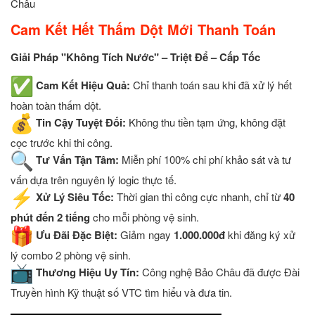
Châu
Cam Kết Hết Thấm Dột Mới Thanh Toán
Giải Pháp "Không Tích Nước" – Triệt Để – Cấp Tốc
Cam Kết Hiệu Quả:
Chỉ thanh toán sau khi đã xử lý hết
hoàn toàn thấm dột.
Tin Cậy Tuyệt Đối:
Không thu tiền tạm ứng, không đặt
cọc trước khi thi công.
Tư Vấn Tận Tâm:
Miễn phí 100% chi phí khảo sát và tư
vấn dựa trên nguyên lý logic thực tế.
Xử Lý Siêu Tốc:
Thời gian thi công cực nhanh, chỉ từ
40
phút đến 2 tiếng
cho mỗi phòng vệ sinh.
Ưu Đãi Đặc Biệt:
Giảm ngay
1.000.000đ
khi đăng ký xử
lý combo 2 phòng vệ sinh.
Thương Hiệu Uy Tín:
Công nghệ Bảo Châu đã được Đài
Truyền hình Kỹ thuật số VTC tìm hiểu và đưa tin.