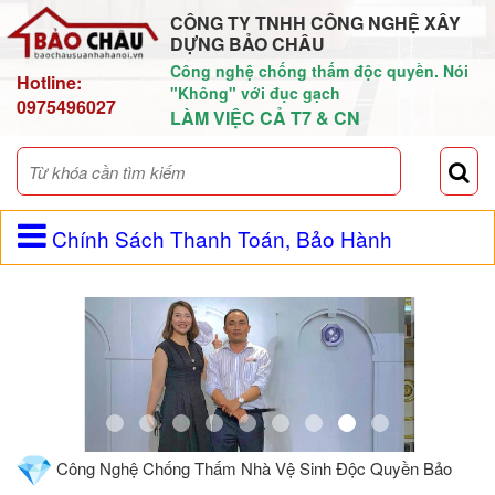
CÔNG TY TNHH CÔNG NGHỆ XÂY
DỰNG BẢO CHÂU
Công nghệ chống thấm độc quyền. Nói
Hotline:
"Không" với đục gạch
0975496027
LÀM VIỆC CẢ T7 & CN
Chính Sách Thanh Toán, Bảo Hành
Công Nghệ Chống Thấm Nhà Vệ Sinh Độc Quyền Bảo