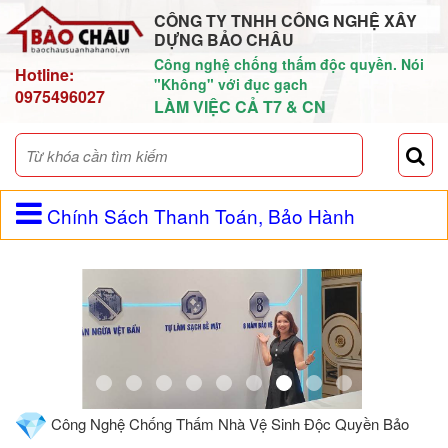
CÔNG TY TNHH CÔNG NGHỆ XÂY
DỰNG BẢO CHÂU
Công nghệ chống thấm độc quyền. Nói
Hotline:
"Không" với đục gạch
0975496027
LÀM VIỆC CẢ T7 & CN
Chính Sách Thanh Toán, Bảo Hành
Công Nghệ Chống Thấm Nhà Vệ Sinh Độc Quyền Bảo