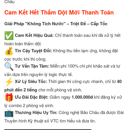
Châu
Cam Kết Hết Thấm Dột Mới Thanh Toán
Giải Pháp "Không Tích Nước" – Triệt Để – Cấp Tốc
Cam Kết Hiệu Quả:
Chỉ thanh toán sau khi đã xử lý hết
hoàn toàn thấm dột.
Tin Cậy Tuyệt Đối:
Không thu tiền tạm ứng, không đặt
cọc trước khi thi công.
Tư Vấn Tận Tâm:
Miễn phí 100% chi phí khảo sát và tư
vấn dựa trên nguyên lý logic thực tế.
Xử Lý Siêu Tốc:
Thời gian thi công cực nhanh, chỉ từ
40
phút đến 2 tiếng
cho mỗi phòng vệ sinh.
Ưu Đãi Đặc Biệt:
Giảm ngay
1.000.000đ
khi đăng ký xử
lý combo 2 phòng vệ sinh.
Thương Hiệu Uy Tín:
Công nghệ Bảo Châu đã được Đài
Truyền hình Kỹ thuật số VTC tìm hiểu và đưa tin.