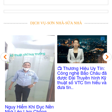
DỊCH VỤ-SƠN NHÀ-SỬA NHÀ
Công Nghệ Chống
​📺 Thương Hiệu Uy Tín:
Thấm Nhà Vệ Sinh
Công nghệ Bảo Châu đã
Không Cần Đục Gạch
được Đài Truyền hình Kỹ
thuật số VTC tìm hiểu và
đưa tin..
ền