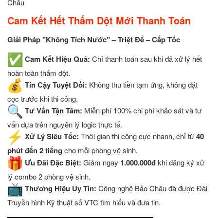
Châu
Cam Kết Hết Thấm Dột Mới Thanh Toán
Giải Pháp "Không Tích Nước" – Triệt Để – Cấp Tốc
Cam Kết Hiệu Quả:
Chỉ thanh toán sau khi đã xử lý hết
hoàn toàn thấm dột.
Tin Cậy Tuyệt Đối:
Không thu tiền tạm ứng, không đặt
cọc trước khi thi công.
Tư Vấn Tận Tâm:
Miễn phí 100% chi phí khảo sát và tư
vấn dựa trên nguyên lý logic thực tế.
Xử Lý Siêu Tốc:
Thời gian thi công cực nhanh, chỉ từ
40
phút đến 2 tiếng
cho mỗi phòng vệ sinh.
Ưu Đãi Đặc Biệt:
Giảm ngay
1.000.000đ
khi đăng ký xử
lý combo 2 phòng vệ sinh.
Thương Hiệu Uy Tín:
Công nghệ Bảo Châu đã được Đài
Truyền hình Kỹ thuật số VTC tìm hiểu và đưa tin.