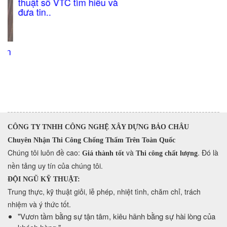
thuật số VTC tìm hiểu và
đưa tin..
n
CÔNG TY TNHH CÔNG NGHỆ XÂY DỰNG BẢO CHÂU
Chuyên Nhận Thi Công Chống Thấm Trên Toàn Quốc
​Chúng tôi luôn đề cao:
và
. Đó là
Giá thành tốt
Thi công chất lượng
nền tảng uy tín của chúng tôi.
ĐỘI NGŨ KỸ THUẬT:
Trung thực, kỹ thuật giỏi, lễ phép, nhiệt tình, chăm chỉ, trách
nhiệm và ý thức tốt.
​"Vươn tầm bằng sự tận tâm, kiêu hãnh bằng sự hài lòng của