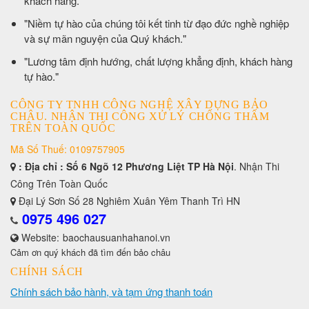
khách hàng."
​"Niềm tự hào của chúng tôi kết tinh từ đạo đức nghề nghiệp
và sự mãn nguyện của Quý khách."
​"Lương tâm định hướng, chất lượng khẳng định, khách hàng
tự hào."
CÔNG TY TNHH CÔNG NGHỆ XÂY DỰNG BẢO
CHÂU. NHẬN THI CÔNG XỬ LÝ CHỐNG THẤM
TRÊN TOÀN QUỐC
Mã Số Thuế: 0109757905
: Địa chỉ : Số 6 Ngõ 12 Phương Liệt TP Hà Nội
. Nhận Thi
Công Trên Toàn Quốc
Đại Lý Sơn Số 28 Nghiêm Xuân Yêm Thanh Trì HN
0975 496 027
Website:
baochausuanhahanoi.vn
Cảm ơn quý khách đã tìm đến bảo châu
CHÍNH SÁCH
Chính sách bảo hành, và tạm ứng thanh toán