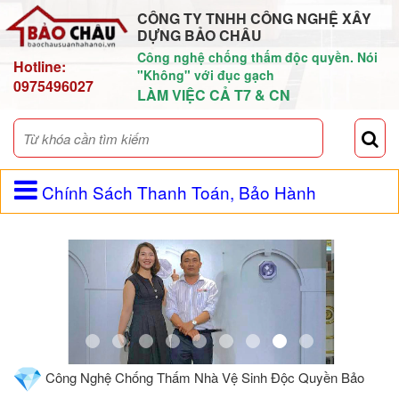
CÔNG TY TNHH CÔNG NGHỆ XÂY
DỰNG BẢO CHÂU
Công nghệ chống thấm độc quyền. Nói
Hotline:
"Không" với đục gạch
0975496027
LÀM VIỆC CẢ T7 & CN
Chính Sách Thanh Toán, Bảo Hành
Công Nghệ Chống Thấm Nhà Vệ Sinh Độc Quyền Bảo