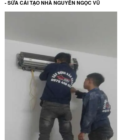
- SỬA CẢI TẠO NHÀ NGUYỄN NGỌC VŨ