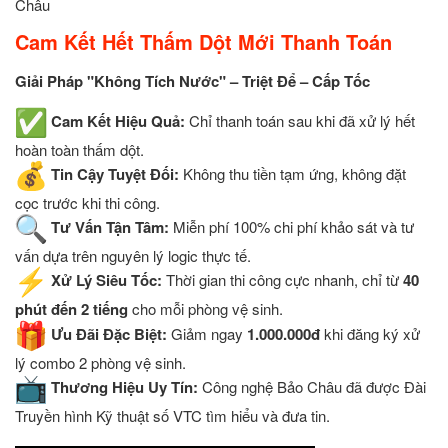
Châu
Cam Kết Hết Thấm Dột Mới Thanh Toán
Giải Pháp "Không Tích Nước" – Triệt Để – Cấp Tốc
Cam Kết Hiệu Quả:
Chỉ thanh toán sau khi đã xử lý hết
hoàn toàn thấm dột.
Tin Cậy Tuyệt Đối:
Không thu tiền tạm ứng, không đặt
cọc trước khi thi công.
Tư Vấn Tận Tâm:
Miễn phí 100% chi phí khảo sát và tư
vấn dựa trên nguyên lý logic thực tế.
Xử Lý Siêu Tốc:
Thời gian thi công cực nhanh, chỉ từ
40
phút đến 2 tiếng
cho mỗi phòng vệ sinh.
Ưu Đãi Đặc Biệt:
Giảm ngay
1.000.000đ
khi đăng ký xử
lý combo 2 phòng vệ sinh.
Thương Hiệu Uy Tín:
Công nghệ Bảo Châu đã được Đài
Truyền hình Kỹ thuật số VTC tìm hiểu và đưa tin.