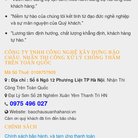
khách hàng."
​"Niềm tự hào của chúng tôi kết tinh từ đạo đức nghề nghiệp
và sự mãn nguyện của Quý khách."
​"Lương tâm định hướng, chất lượng khẳng định, khách hàng
tự hào."
CÔNG TY TNHH CÔNG NGHỆ XÂY DỰNG BẢO
CHÂU. NHẬN THI CÔNG XỬ LÝ CHỐNG THẤM
TRÊN TOÀN QUỐC
Mã Số Thuế: 0109757905
: Địa chỉ : Số 6 Ngõ 12 Phương Liệt TP Hà Nội
. Nhận Thi
Công Trên Toàn Quốc
Đại Lý Sơn Số 28 Nghiêm Xuân Yêm Thanh Trì HN
0975 496 027
Website:
baochausuanhahanoi.vn
Cảm ơn quý khách đã tìm đến bảo châu
CHÍNH SÁCH
Chính sách bảo hành, và tạm ứng thanh toán