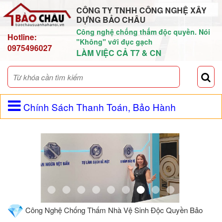
CÔNG TY TNHH CÔNG NGHỆ XÂY
DỰNG BẢO CHÂU
Công nghệ chống thấm độc quyền. Nói
Hotline:
"Không" với đục gạch
0975496027
LÀM VIỆC CẢ T7 & CN
Chính Sách Thanh Toán, Bảo Hành
Công Nghệ Chống Thấm Nhà Vệ Sinh Độc Quyền Bảo