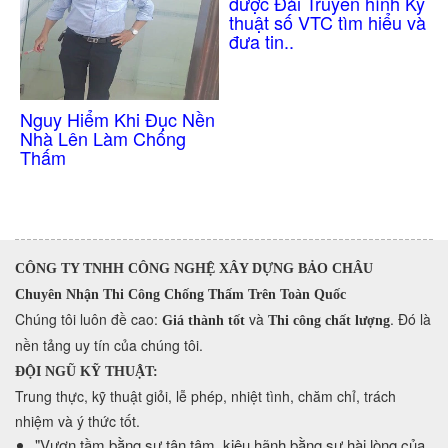
Không Cần Đục Gạch
được Đài Truyền hình Kỹ
thuật số VTC tìm hiểu và
đưa tin..
ền
CÔNG TY TNHH CÔNG NGHỆ XÂY DỰNG BẢO CHÂU
Chuyên Nhận Thi Công Chống Thấm Trên Toàn Quốc
​Chúng tôi luôn đề cao:
và
. Đó là
Giá thành tốt
Thi công chất lượng
nền tảng uy tín của chúng tôi.
ĐỘI NGŨ KỸ THUẬT:
Trung thực, kỹ thuật giỏi, lễ phép, nhiệt tình, chăm chỉ, trách
nhiệm và ý thức tốt.
​"Vươn tầm bằng sự tận tâm, kiêu hãnh bằng sự hài lòng của