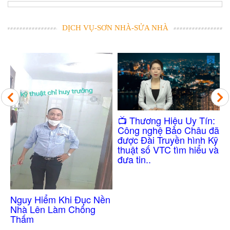
DỊCH VỤ-SƠN NHÀ-SỬA NHÀ
Công Nghệ Chống
​📺 Thương Hiệu Uy Tín:
Thấm Nhà Vệ Sinh
Công nghệ Bảo Châu đã
Không Cần Đục Gạch
được Đài Truyền hình Kỹ
thuật số VTC tìm hiểu và
đưa tin..
ền