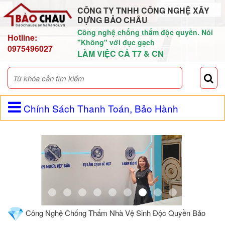
CÔNG TY TNHH CÔNG NGHỆ XÂY
DỰNG BẢO CHÂU
Công nghệ chống thấm độc quyền. Nói
Hotline:
"Không" với đục gạch
0975496027
LÀM VIỆC CẢ T7 & CN
Chính Sách Thanh Toán, Bảo Hành
Công Nghệ Chống Thấm Nhà Vệ Sinh Độc Quyền Bảo