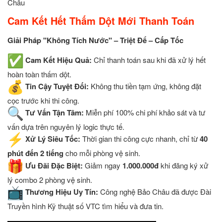
Châu
Cam Kết Hết Thấm Dột Mới Thanh Toán
Giải Pháp "Không Tích Nước" – Triệt Để – Cấp Tốc
Cam Kết Hiệu Quả:
Chỉ thanh toán sau khi đã xử lý hết
hoàn toàn thấm dột.
Tin Cậy Tuyệt Đối:
Không thu tiền tạm ứng, không đặt
cọc trước khi thi công.
Tư Vấn Tận Tâm:
Miễn phí 100% chi phí khảo sát và tư
vấn dựa trên nguyên lý logic thực tế.
Xử Lý Siêu Tốc:
Thời gian thi công cực nhanh, chỉ từ
40
phút đến 2 tiếng
cho mỗi phòng vệ sinh.
Ưu Đãi Đặc Biệt:
Giảm ngay
1.000.000đ
khi đăng ký xử
lý combo 2 phòng vệ sinh.
Thương Hiệu Uy Tín:
Công nghệ Bảo Châu đã được Đài
Truyền hình Kỹ thuật số VTC tìm hiểu và đưa tin.