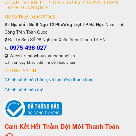
CHÂU. NHẬN THI CÔNG XỬ LÝ CHỐNG THẤM
TRÊN TOÀN QUỐC
Mã Số Thuế: 0109757905
: Địa chỉ : Số 6 Ngõ 12 Phương Liệt TP Hà Nội
. Nhận Thi
Công Trên Toàn Quốc
Đại Lý Sơn Số 28 Nghiêm Xuân Yêm Thanh Trì HN
0975 496 027
Website:
baochausuanhahanoi.vn
Cảm ơn quý khách đã tìm đến bảo châu
CHÍNH SÁCH
Chính sách bảo hành, và tạm ứng thanh toán
Chính sách bảo mật
Cam Kết Hết Thấm Dột Mới Thanh Toán