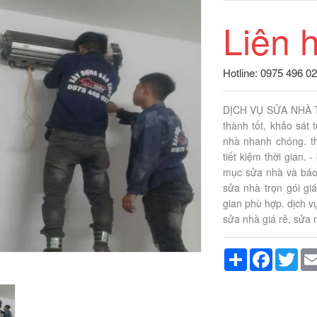
Liên 
Hotline: 0975 496 0
DỊCH VỤ SỬA NHÀ TẠ
thành tốt, khảo sát
nhà nhanh chóng. thợ
tiết kiệm thời gian. 
mục sửa nhà và báo 
sửa nhà trọn gói gi
gian phù hợp. dịch v
sửa nhà giá rẻ, sửa n
Share
Faceboo
Twit