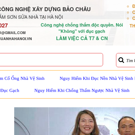
Đ
CÔNG NGHỆ XÂY DỰNG BẢO CHÂU
C
M SƠN SỬA NHÀ TẠI HÀ NỘI
C
027
Công nghệ chống thấm độc quyền. Nói
TH
"Không" với đục gạch
@GMAIL.COM
LÀM VIỆC CẢ T7 & CN
HUANHAHANOI.VN
Tìm 
m Cổ Ống Nhà Vệ Sinh
Nguy Hiểm Khi Đục Nền Nhà Vệ Sinh
 Đục Gạch
Nguy Hiểm Khi Chống Thấm Ngược Nhà Vệ Sinh