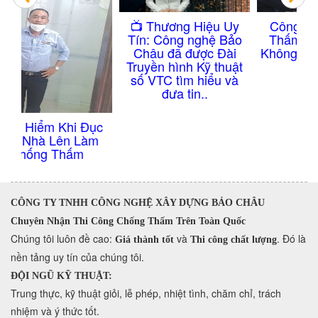
Công Nghệ Chống
​📺 Thương Hiệu Uy
Thấm Nhà Vệ Sinh
Tín: Công nghệ Bảo
Không Cần Đục Gạch
Châu đã được Đài
Truyền hình Kỹ thuật
số VTC tìm hiểu và
đưa tin..
ục
m
CÔNG TY TNHH CÔNG NGHỆ XÂY DỰNG BẢO CHÂU
Chuyên Nhận Thi Công Chống Thấm Trên Toàn Quốc
​Chúng tôi luôn đề cao:
và
. Đó là
Giá thành tốt
Thi công chất lượng
nền tảng uy tín của chúng tôi.
ĐỘI NGŨ KỸ THUẬT:
Trung thực, kỹ thuật giỏi, lễ phép, nhiệt tình, chăm chỉ, trách
nhiệm và ý thức tốt.