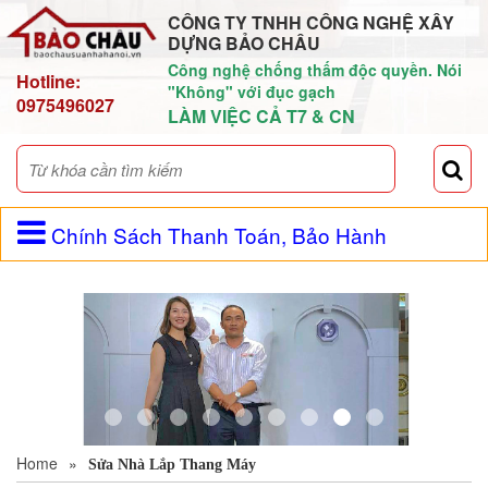
CÔNG TY TNHH CÔNG NGHỆ XÂY
DỰNG BẢO CHÂU
Công nghệ chống thấm độc quyền. Nói
Hotline:
"Không" với đục gạch
0975496027
LÀM VIỆC CẢ T7 & CN
Chính Sách Thanh Toán, Bảo Hành
Home
»
Sửa Nhà Lắp Thang Máy