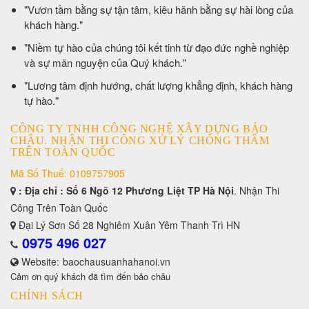
​"Vươn tầm bằng sự tận tâm, kiêu hãnh bằng sự hài lòng của
khách hàng."
​"Niềm tự hào của chúng tôi kết tinh từ đạo đức nghề nghiệp
và sự mãn nguyện của Quý khách."
​"Lương tâm định hướng, chất lượng khẳng định, khách hàng
tự hào."
CÔNG TY TNHH CÔNG NGHỆ XÂY DỰNG BẢO
CHÂU. NHẬN THI CÔNG XỬ LÝ CHỐNG THẤM
TRÊN TOÀN QUỐC
Mã Số Thuế: 0109757905
: Địa chỉ : Số 6 Ngõ 12 Phương Liệt TP Hà Nội
. Nhận Thi
Công Trên Toàn Quốc
Đại Lý Sơn Số 28 Nghiêm Xuân Yêm Thanh Trì HN
0975 496 027
Website:
baochausuanhahanoi.vn
Cảm ơn quý khách đã tìm đến bảo châu
CHÍNH SÁCH