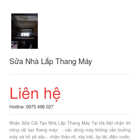
Sửa Nhà Lắp Thang Máy
Liên hệ
Hotline: 0975 496 027
Nhận Sửa Cải Tạo Nhà Lắp Thang Máy Tại Hà Nội nhận thi
công cải tạo thang máy: - các dòng máy không cần buồng
máy và hố pit sâu - nhận tháo rỡ, xây trát, ốp lát, điện nước,