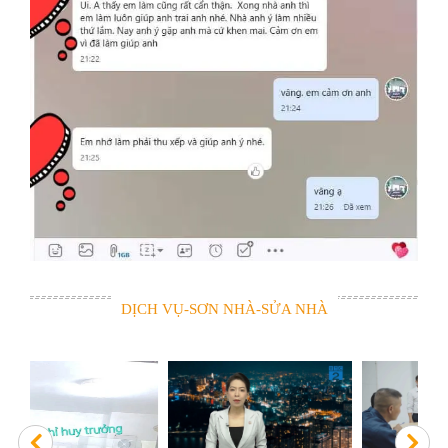
DỊCH VỤ-SƠN NHÀ-SỬA NHÀ