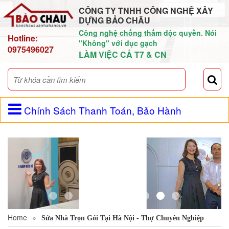
CÔNG TY TNHH CÔNG NGHỆ XÂY
DỰNG BẢO CHÂU
Công nghệ chống thấm độc quyền. Nói
Hotline:
"Không" với đục gạch
0975496027
LÀM VIỆC CẢ T7 & CN
Chính Sách Thanh Toán, Bảo Hành
Home
»
Sửa Nhà Trọn Gói Tại Hà Nội - Thợ Chuyên Nghiệp