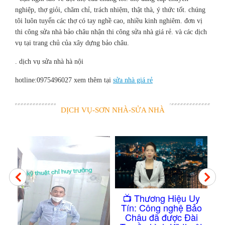
nghiệp, thợ giỏi, chăm chỉ, trách nhiệm, thật thà, ý thức tốt. chúng
tôi luôn tuyển các thợ có tay nghề cao, nhiều kinh nghiêm. đơn vị
thi công sửa nhà bảo châu nhận thi công sửa nhà giá rẻ. và các dịch
vụ tại trang chủ của xây dựng bảo châu.
. dịch vụ sửa nhà hà nội
hotline:0975496027 xem thêm tại
sửa nhà giá rẻ
DỊCH VỤ-SƠN NHÀ-SỬA NHÀ
Sao
​📺 Thương Hiệu Uy
m
T
Tín: Công nghệ Bảo
ẫn
Kh
Châu đã được Đài