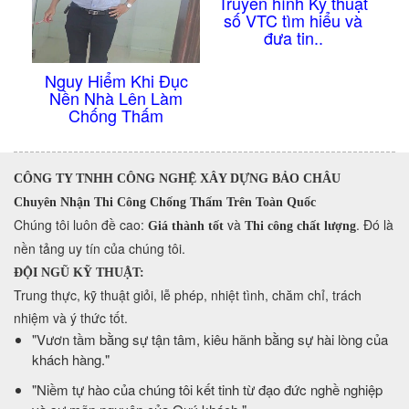
Truyền hình Kỹ thuật
số VTC tìm hiểu và
đưa tin..
Nguy Hiểm Khi Đục
Nền Nhà Lên Làm
Chống Thấm
CÔNG TY TNHH CÔNG NGHỆ XÂY DỰNG BẢO CHÂU
Chuyên Nhận Thi Công Chống Thấm Trên Toàn Quốc
​Chúng tôi luôn đề cao:
và
. Đó là
Giá thành tốt
Thi công chất lượng
nền tảng uy tín của chúng tôi.
ĐỘI NGŨ KỸ THUẬT:
Trung thực, kỹ thuật giỏi, lễ phép, nhiệt tình, chăm chỉ, trách
nhiệm và ý thức tốt.
​"Vươn tầm bằng sự tận tâm, kiêu hãnh bằng sự hài lòng của
khách hàng."
​"Niềm tự hào của chúng tôi kết tinh từ đạo đức nghề nghiệp