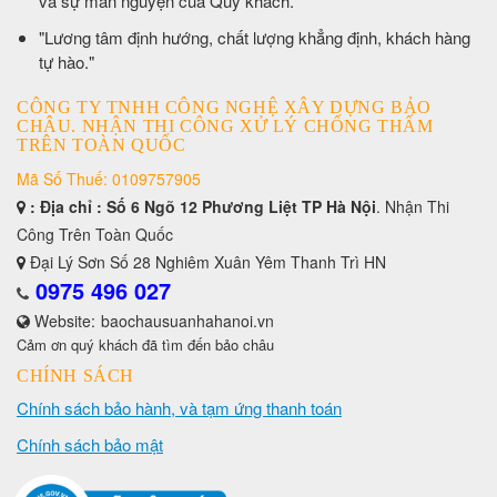
và sự mãn nguyện của Quý khách."
​"Lương tâm định hướng, chất lượng khẳng định, khách hàng
tự hào."
CÔNG TY TNHH CÔNG NGHỆ XÂY DỰNG BẢO
CHÂU. NHẬN THI CÔNG XỬ LÝ CHỐNG THẤM
TRÊN TOÀN QUỐC
Mã Số Thuế: 0109757905
: Địa chỉ : Số 6 Ngõ 12 Phương Liệt TP Hà Nội
. Nhận Thi
Công Trên Toàn Quốc
Đại Lý Sơn Số 28 Nghiêm Xuân Yêm Thanh Trì HN
0975 496 027
Website:
baochausuanhahanoi.vn
Cảm ơn quý khách đã tìm đến bảo châu
CHÍNH SÁCH
Chính sách bảo hành, và tạm ứng thanh toán
Chính sách bảo mật