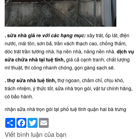
. sửa nhà giá re
với các hạng mục:
xây trát, ốp lát, điện
nước, mái tôn, sơn bả, trần vách thạch cao, chống thấm,
dóc trát trần tường nhà. hạ nền nhà, nâng nền nhà.
dịch vụ
sửa chữa nhà tại tuệ tĩnh,
giá cả cạnh tranh, chất lượng
mĩ thuật, thi công nhanh chóng, gọn gàng sạch sẽ.
. thợ sửa nhà tuệ tĩnh,
thợ ngoan, chăm chỉ, chịu khó,
trách nhiệm, ý thức tốt. sửa nhà trọn gói, vật tư chính hãng,
có bảo hành.
nhận sửa nhà trọn gói tại phố tuệ tĩnh quận hai bà trưng
Share
Facebook
Twitter
Email
Viết bình luận của bạn