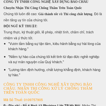
CÔNG TY TNHH CÔNG NGHỆ XÂY DỰNG BẢO CHÂU
Chuyên Nhận Thi Công Chống Thấm Trên Toàn Quốc
​Chúng tôi luôn đề cao:
và
. Đó là
Giá thành tốt
Thi công chất lượng
nền tảng uy tín của chúng tôi.
ĐỘI NGŨ KỸ THUẬT:
Trung thực, kỹ thuật giỏi, lễ phép, nhiệt tình, chăm chỉ, trách
nhiệm và ý thức tốt.
​"Vươn tầm bằng sự tận tâm, kiêu hãnh bằng sự hài lòng của
khách hàng."
​"Niềm tự hào của chúng tôi kết tinh từ đạo đức nghề nghiệp
và sự mãn nguyện của Quý khách."
​"Lương tâm định hướng, chất lượng khẳng định, khách hàng
tự hào."
CÔNG TY TNHH CÔNG NGHỆ XÂY DỰNG BẢO
CHÂU. NHẬN THI CÔNG XỬ LÝ CHỐNG THẤM
TRÊN TOÀN QUỐC
Mã Số Thuế: 0109757905
: Địa chỉ : Số 6 Ngõ 12 Phương Liệt TP Hà Nội
. Nhận Thi