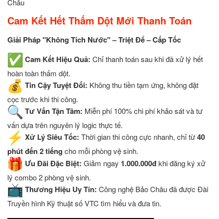
Châu
Cam Kết Hết Thấm Dột Mới Thanh Toán
Giải Pháp "Không Tích Nước" – Triệt Để – Cấp Tốc
Cam Kết Hiệu Quả:
Chỉ thanh toán sau khi đã xử lý hết
hoàn toàn thấm dột.
Tin Cậy Tuyệt Đối:
Không thu tiền tạm ứng, không đặt
cọc trước khi thi công.
Tư Vấn Tận Tâm:
Miễn phí 100% chi phí khảo sát và tư
vấn dựa trên nguyên lý logic thực tế.
Xử Lý Siêu Tốc:
Thời gian thi công cực nhanh, chỉ từ
40
phút đến 2 tiếng
cho mỗi phòng vệ sinh.
Ưu Đãi Đặc Biệt:
Giảm ngay
1.000.000đ
khi đăng ký xử
lý combo 2 phòng vệ sinh.
Thương Hiệu Uy Tín:
Công nghệ Bảo Châu đã được Đài
Truyền hình Kỹ thuật số VTC tìm hiểu và đưa tin.