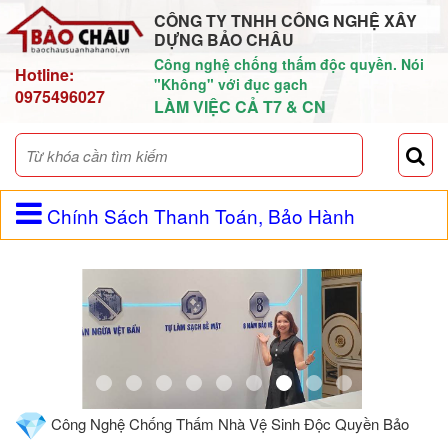
CÔNG TY TNHH CÔNG NGHỆ XÂY
DỰNG BẢO CHÂU
Công nghệ chống thấm độc quyền. Nói
Hotline:
"Không" với đục gạch
0975496027
LÀM VIỆC CẢ T7 & CN
Chính Sách Thanh Toán, Bảo Hành
Công Nghệ Chống Thấm Nhà Vệ Sinh Độc Quyền Bảo