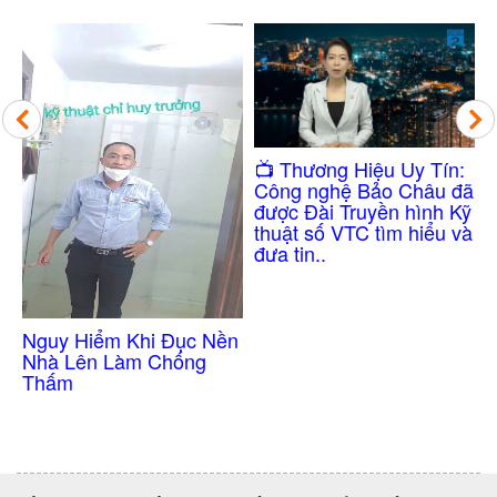
Công Nghệ Chống
​📺 Thương Hiệu Uy Tín:
Thấm Nhà Vệ Sinh
Công nghệ Bảo Châu đã
Không Cần Đục Gạ
được Đài Truyền hình Kỹ
thuật số VTC tìm hiểu và
đưa tin..
 Đục Nền
hống