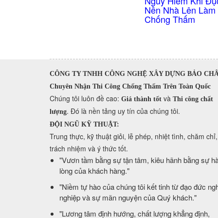
Nguy Hiểm Khi Đụ
Nền Nhà Lên Làm
Chống Thấm
CÔNG TY TNHH CÔNG NGHỆ XÂY DỰNG BẢO CH
Chuyên Nhận Thi Công Chống Thấm Trên Toàn Quốc
​Chúng tôi luôn đề cao:
và
Giá thành tốt
Thi công chất
. Đó là nền tảng uy tín của chúng tôi.
lượng
ĐỘI NGŨ KỸ THUẬT:
Trung thực, kỹ thuật giỏi, lễ phép, nhiệt tình, chăm chỉ,
trách nhiệm và ý thức tốt.
​"Vươn tầm bằng sự tận tâm, kiêu hãnh bằng sự hà
lòng của khách hàng."
​"Niềm tự hào của chúng tôi kết tinh từ đạo đức ng
nghiệp và sự mãn nguyện của Quý khách."
​"Lương tâm định hướng, chất lượng khẳng định,