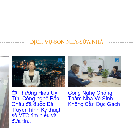
DỊCH VỤ-SƠN NHÀ-SỬA NHÀ
Công Nghệ Chống
​📺 Thương Hiệu Uy
Thấm Nhà Vệ Sinh
Tín: Công nghệ Bảo
Không Cần Đục Gạch
Châu đã được Đài
Truyền hình Kỹ thuật
số VTC tìm hiểu và
đưa tin..