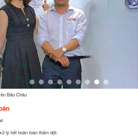
yền Bảo Châu
oán
ốc
xử lý hết hoàn toàn thấm dột.