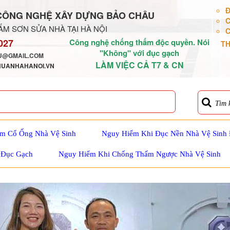
Đ
CÔNG NGHỆ XÂY DỰNG BẢO CHÂU
C
M SƠN SỬA NHÀ TẠI HÀ NỘI
C
027
Công nghệ chống thấm độc quyền. Nói
TH
"Không" với đục gạch
@GMAIL.COM
LÀM VIỆC CẢ T7 & CN
HUANHAHANOI.VN
Tìm 
m Cổ Ống Nhà Vệ Sinh
Nguy Hiểm Khi Đục Nền Nhà Vệ Sinh
 Đục Gạch
Nguy Hiểm Khi Chống Thấm Ngược Nhà Vệ Sinh