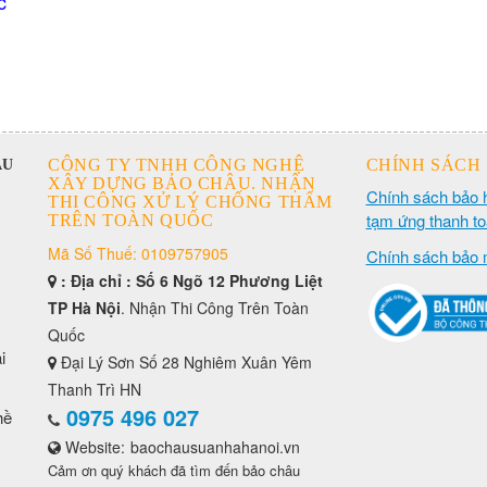
c
CÔNG TY TNHH CÔNG NGHỆ
CHÍNH SÁCH
ÂU
XÂY DỰNG BẢO CHÂU. NHẬN
Chính sách bảo 
THI CÔNG XỬ LÝ CHỐNG THẤM
tạm ứng thanh t
TRÊN TOÀN QUỐC
Mã Số Thuế: 0109757905
Chính sách bảo 
: Địa chỉ : Số 6 Ngõ 12 Phương Liệt
TP Hà Nội
. Nhận Thi Công Trên Toàn
Quốc
i
Đại Lý Sơn Số 28 Nghiêm Xuân Yêm
Thanh Trì HN
0975 496 027
hề
Website:
baochausuanhahanoi.vn
Cảm ơn quý khách đã tìm đến bảo châu