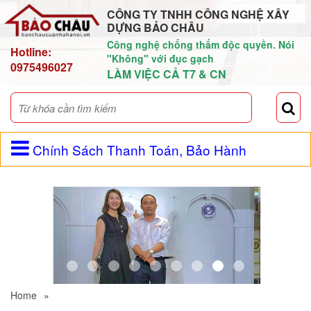
CÔNG TY TNHH CÔNG NGHỆ XÂY
DỰNG BẢO CHÂU
Công nghệ chống thấm độc quyền. Nói
Hotline:
"Không" với đục gạch
0975496027
LÀM VIỆC CẢ T7 & CN
Chính Sách Thanh Toán, Bảo Hành
Home
»