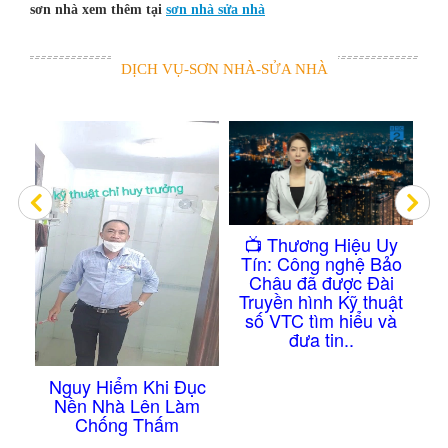
sơn nhà xem thêm tại
sơn nhà sửa nhà
DỊCH VỤ-SƠN NHÀ-SỬA NHÀ
Công Nghệ Ch
​📺 Thương Hiệu Uy
Thấm Nhà Vệ 
Tín: Công nghệ Bảo
Không Cần Đục
Châu đã được Đài
Truyền hình Kỹ thuật
số VTC tìm hiểu và
đưa tin..
iểm Khi Đục
hà Lên Làm
ng Thấm