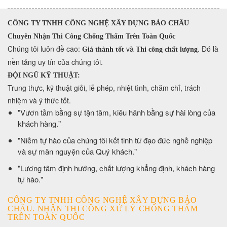
CÔNG TY TNHH CÔNG NGHỆ XÂY DỰNG BẢO CHÂU
Chuyên Nhận Thi Công Chống Thấm Trên Toàn Quốc
​Chúng tôi luôn đề cao:
và
. Đó là
Giá thành tốt
Thi công chất lượng
nền tảng uy tín của chúng tôi.
ĐỘI NGŨ KỸ THUẬT:
Trung thực, kỹ thuật giỏi, lễ phép, nhiệt tình, chăm chỉ, trách
nhiệm và ý thức tốt.
​"Vươn tầm bằng sự tận tâm, kiêu hãnh bằng sự hài lòng của
khách hàng."
​"Niềm tự hào của chúng tôi kết tinh từ đạo đức nghề nghiệp
và sự mãn nguyện của Quý khách."
​"Lương tâm định hướng, chất lượng khẳng định, khách hàng
tự hào."
CÔNG TY TNHH CÔNG NGHỆ XÂY DỰNG BẢO
CHÂU. NHẬN THI CÔNG XỬ LÝ CHỐNG THẤM
TRÊN TOÀN QUỐC