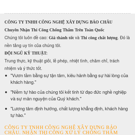
CÔNG TY TNHH CÔNG NGHỆ XÂY DỰNG BẢO CHÂU
Chuyên Nhận Thi Công Chống Thấm Trên Toàn Quốc
​Chúng tôi luôn đề cao:
và
. Đó là
Giá thành tốt
Thi công chất lượng
nền tảng uy tín của chúng tôi.
ĐỘI NGŨ KỸ THUẬT:
Trung thực, kỹ thuật giỏi, lễ phép, nhiệt tình, chăm chỉ, trách
nhiệm và ý thức tốt.
​"Vươn tầm bằng sự tận tâm, kiêu hãnh bằng sự hài lòng của
khách hàng."
​"Niềm tự hào của chúng tôi kết tinh từ đạo đức nghề nghiệp
và sự mãn nguyện của Quý khách."
​"Lương tâm định hướng, chất lượng khẳng định, khách hàng
tự hào."
CÔNG TY TNHH CÔNG NGHỆ XÂY DỰNG BẢO
CHÂU. NHẬN THI CÔNG XỬ LÝ CHỐNG THẤM