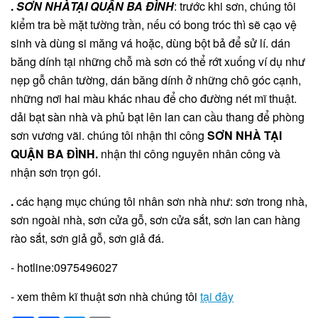
.
SƠN NHÀTẠI QUẬN BA ĐÌNH
: trước khi sơn, chúng tôi
kiểm tra bề mặt tường trần, nếu có bong tróc thì sẽ cạo vệ
sinh và dùng si măng vá hoặc, dùng bột bả để sử lí. dán
băng dính tại những chỗ mà sơn có thể rớt xuống ví dụ như
nẹp gỗ chân tường, dán băng dính ở những chô góc cạnh,
những nơi hai màu khác nhau để cho đường nét mĩ thuật.
dải bạt sàn nhà và phủ bạt lên lan can cầu thang để phòng
sơn vương vãi. chúng tôi nhận thi công
SƠN NHÀ TẠI
QUẬN BA ĐÌNH
.
nhận thi công nguyên nhân công và
nhận sơn trọn gói.
.
các hạng mục chúng tôi nhân sơn nhà như: sơn trong nhà,
sơn ngoài nhà, sơn cửa gỗ, sơn cửa sắt, sơn lan can hàng
rào sắt, sơn giả gỗ, sơn giả đá.
- hotline:0975496027
- xem thêm kĩ thuật sơn nhà chúng tôi
tại đây