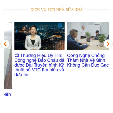
DỊCH VỤ-SƠN NHÀ-SỬA NHÀ
Công Nghệ Chống
​📺 Thương Hiệu Uy Tín:
Thấm Nhà Vệ Sinh
Công nghệ Bảo Châu đã
Không Cần Đục Gạch
được Đài Truyền hình Kỹ
thuật số VTC tìm hiểu và
đưa tin..
n