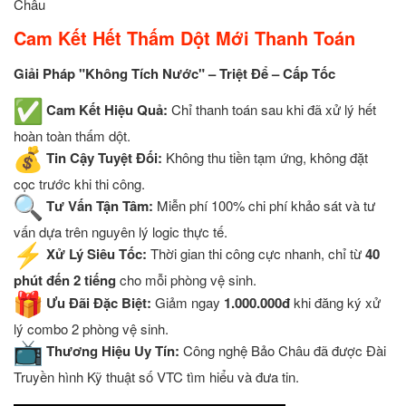
Châu
Cam Kết Hết Thấm Dột Mới Thanh Toán
Giải Pháp "Không Tích Nước" – Triệt Để – Cấp Tốc
Cam Kết Hiệu Quả:
Chỉ thanh toán sau khi đã xử lý hết
hoàn toàn thấm dột.
Tin Cậy Tuyệt Đối:
Không thu tiền tạm ứng, không đặt
cọc trước khi thi công.
Tư Vấn Tận Tâm:
Miễn phí 100% chi phí khảo sát và tư
vấn dựa trên nguyên lý logic thực tế.
Xử Lý Siêu Tốc:
Thời gian thi công cực nhanh, chỉ từ
40
phút đến 2 tiếng
cho mỗi phòng vệ sinh.
Ưu Đãi Đặc Biệt:
Giảm ngay
1.000.000đ
khi đăng ký xử
lý combo 2 phòng vệ sinh.
Thương Hiệu Uy Tín:
Công nghệ Bảo Châu đã được Đài
Truyền hình Kỹ thuật số VTC tìm hiểu và đưa tin.