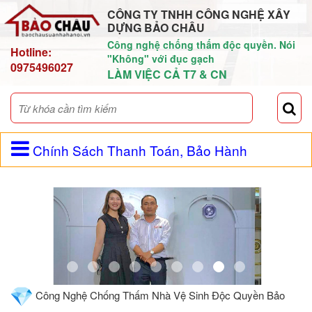
CÔNG TY TNHH CÔNG NGHỆ XÂY
DỰNG BẢO CHÂU
Công nghệ chống thấm độc quyền. Nói
Hotline:
"Không" với đục gạch
0975496027
LÀM VIỆC CẢ T7 & CN
Chính Sách Thanh Toán, Bảo Hành
Công Nghệ Chống Thấm Nhà Vệ Sinh Độc Quyền Bảo