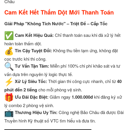
Châu
Cam Kết Hết Thấm Dột Mới Thanh Toán
Giải Pháp "Không Tích Nước" – Triệt Để – Cấp Tốc
Cam Kết Hiệu Quả:
Chỉ thanh toán sau khi đã xử lý hết
hoàn toàn thấm dột.
Tin Cậy Tuyệt Đối:
Không thu tiền tạm ứng, không đặt
cọc trước khi thi công.
Tư Vấn Tận Tâm:
Miễn phí 100% chi phí khảo sát và tư
vấn dựa trên nguyên lý logic thực tế.
Xử Lý Siêu Tốc:
Thời gian thi công cực nhanh, chỉ từ
40
phút đến 2 tiếng
cho mỗi phòng vệ sinh.
Ưu Đãi Đặc Biệt:
Giảm ngay
1.000.000đ
khi đăng ký xử
lý combo 2 phòng vệ sinh.
Thương Hiệu Uy Tín:
Công nghệ Bảo Châu đã được Đài
Truyền hình Kỹ thuật số VTC tìm hiểu và đưa tin.