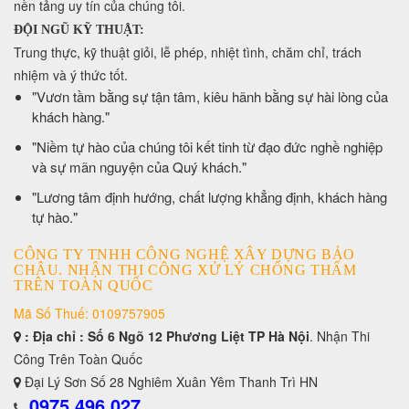
nền tảng uy tín của chúng tôi.
ĐỘI NGŨ KỸ THUẬT:
Trung thực, kỹ thuật giỏi, lễ phép, nhiệt tình, chăm chỉ, trách
nhiệm và ý thức tốt.
​"Vươn tầm bằng sự tận tâm, kiêu hãnh bằng sự hài lòng của
khách hàng."
​"Niềm tự hào của chúng tôi kết tinh từ đạo đức nghề nghiệp
và sự mãn nguyện của Quý khách."
​"Lương tâm định hướng, chất lượng khẳng định, khách hàng
tự hào."
CÔNG TY TNHH CÔNG NGHỆ XÂY DỰNG BẢO
CHÂU. NHẬN THI CÔNG XỬ LÝ CHỐNG THẤM
TRÊN TOÀN QUỐC
Mã Số Thuế: 0109757905
: Địa chỉ : Số 6 Ngõ 12 Phương Liệt TP Hà Nội
. Nhận Thi
Công Trên Toàn Quốc
Đại Lý Sơn Số 28 Nghiêm Xuân Yêm Thanh Trì HN
0975 496 027