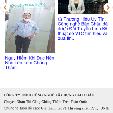
Công Nghệ Chống
​📺 Thương Hiệu Uy Tín:
Thấm Nhà Vệ Sinh
Công nghệ Bảo Châu đã
Không Cần Đục Gạch
được Đài Truyền hình Kỹ
thuật số VTC tìm hiểu và
đưa tin..
ền
CÔNG TY TNHH CÔNG NGHỆ XÂY DỰNG BẢO CHÂU
Chuyên Nhận Thi Công Chống Thấm Trên Toàn Quốc
​Chúng tôi luôn đề cao:
và
. Đó là
Giá thành tốt
Thi công chất lượng