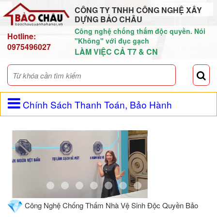
CÔNG TY TNHH CÔNG NGHỆ XÂY
DỰNG BẢO CHÂU
Công nghệ chống thấm độc quyền. Nói
Hotline:
"Không" với đục gạch
0975496027
LÀM VIỆC CẢ T7 & CN
Chính Sách Thanh Toán, Bảo Hành
Công Nghệ Chống Thấm Nhà Vệ Sinh Độc Quyền Bảo