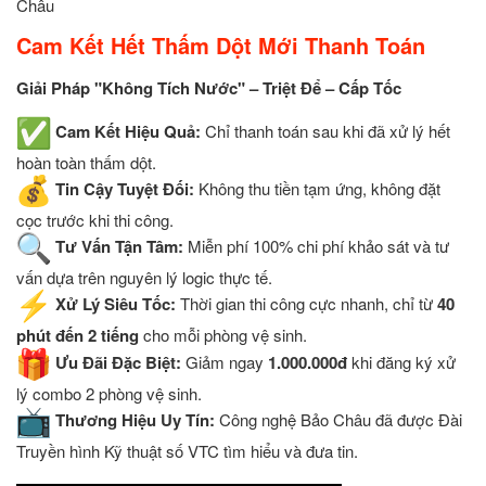
Châu
Cam Kết Hết Thấm Dột Mới Thanh Toán
Giải Pháp "Không Tích Nước" – Triệt Để – Cấp Tốc
Cam Kết Hiệu Quả:
Chỉ thanh toán sau khi đã xử lý hết
hoàn toàn thấm dột.
Tin Cậy Tuyệt Đối:
Không thu tiền tạm ứng, không đặt
cọc trước khi thi công.
Tư Vấn Tận Tâm:
Miễn phí 100% chi phí khảo sát và tư
vấn dựa trên nguyên lý logic thực tế.
Xử Lý Siêu Tốc:
Thời gian thi công cực nhanh, chỉ từ
40
phút đến 2 tiếng
cho mỗi phòng vệ sinh.
Ưu Đãi Đặc Biệt:
Giảm ngay
1.000.000đ
khi đăng ký xử
lý combo 2 phòng vệ sinh.
Thương Hiệu Uy Tín:
Công nghệ Bảo Châu đã được Đài
Truyền hình Kỹ thuật số VTC tìm hiểu và đưa tin.