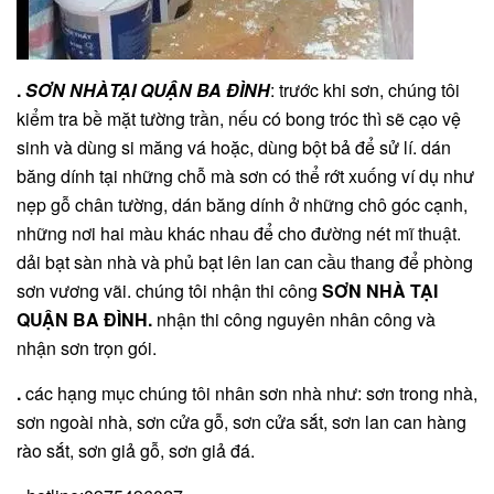
.
SƠN NHÀTẠI QUẬN BA ĐÌNH
: trước khi sơn, chúng tôi
kiểm tra bề mặt tường trần, nếu có bong tróc thì sẽ cạo vệ
sinh và dùng si măng vá hoặc, dùng bột bả để sử lí. dán
băng dính tại những chỗ mà sơn có thể rớt xuống ví dụ như
nẹp gỗ chân tường, dán băng dính ở những chô góc cạnh,
những nơi hai màu khác nhau để cho đường nét mĩ thuật.
dải bạt sàn nhà và phủ bạt lên lan can cầu thang để phòng
sơn vương vãi. chúng tôi nhận thi công
SƠN NHÀ TẠI
QUẬN BA ĐÌNH
.
nhận thi công nguyên nhân công và
nhận sơn trọn gói.
.
các hạng mục chúng tôi nhân sơn nhà như: sơn trong nhà,
sơn ngoài nhà, sơn cửa gỗ, sơn cửa sắt, sơn lan can hàng
rào sắt, sơn giả gỗ, sơn giả đá.