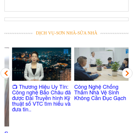
DỊCH VỤ-SƠN NHÀ-SỬA NHÀ
Công Nghệ Chống
​📺 Thương Hiệu Uy Tín:
Thấm Nhà Vệ Sinh
Công nghệ Bảo Châu đã
Không Cần Đục Gạch
được Đài Truyền hình Kỹ
thuật số VTC tìm hiểu và
đưa tin..
n