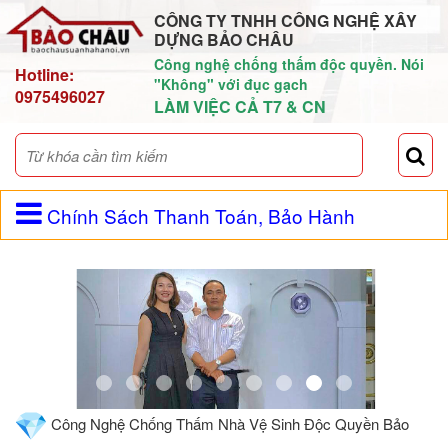
CÔNG TY TNHH CÔNG NGHỆ XÂY
DỰNG BẢO CHÂU
Công nghệ chống thấm độc quyền. Nói
Hotline:
"Không" với đục gạch
0975496027
LÀM VIỆC CẢ T7 & CN
Chính Sách Thanh Toán, Bảo Hành
Công Nghệ Chống Thấm Nhà Vệ Sinh Độc Quyền Bảo