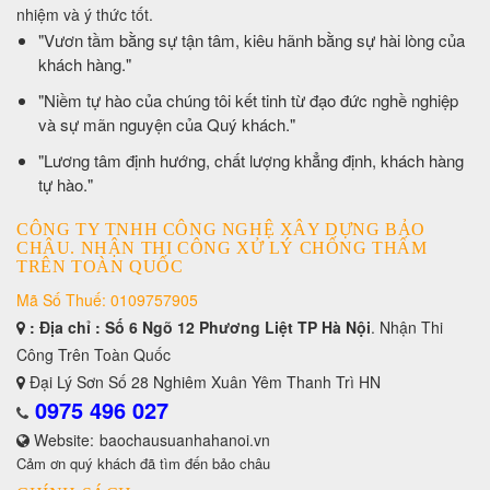
nhiệm và ý thức tốt.
​"Vươn tầm bằng sự tận tâm, kiêu hãnh bằng sự hài lòng của
khách hàng."
​"Niềm tự hào của chúng tôi kết tinh từ đạo đức nghề nghiệp
và sự mãn nguyện của Quý khách."
​"Lương tâm định hướng, chất lượng khẳng định, khách hàng
tự hào."
CÔNG TY TNHH CÔNG NGHỆ XÂY DỰNG BẢO
CHÂU. NHẬN THI CÔNG XỬ LÝ CHỐNG THẤM
TRÊN TOÀN QUỐC
Mã Số Thuế: 0109757905
: Địa chỉ : Số 6 Ngõ 12 Phương Liệt TP Hà Nội
. Nhận Thi
Công Trên Toàn Quốc
Đại Lý Sơn Số 28 Nghiêm Xuân Yêm Thanh Trì HN
0975 496 027
Website:
baochausuanhahanoi.vn
Cảm ơn quý khách đã tìm đến bảo châu