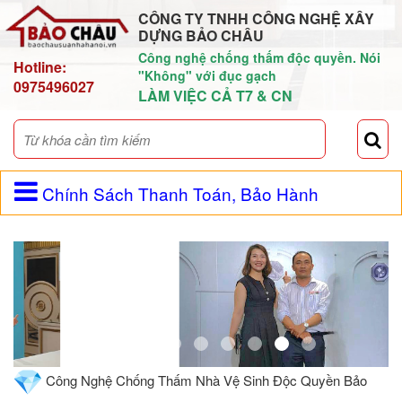
CÔNG TY TNHH CÔNG NGHỆ XÂY
DỰNG BẢO CHÂU
Công nghệ chống thấm độc quyền. Nói
Hotline:
"Không" với đục gạch
0975496027
LÀM VIỆC CẢ T7 & CN
Chính Sách Thanh Toán, Bảo Hành
Công Nghệ Chống Thấm Nhà Vệ Sinh Độc Quyền Bảo