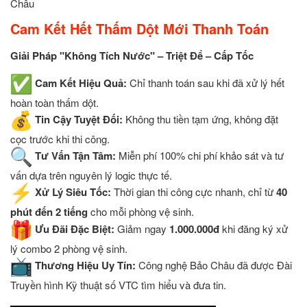
Châu
Cam Kết Hết Thấm Dột Mới Thanh Toán
Giải Pháp "Không Tích Nước" – Triệt Để – Cấp Tốc
Cam Kết Hiệu Quả:
Chỉ thanh toán sau khi đã xử lý hết
hoàn toàn thấm dột.
Tin Cậy Tuyệt Đối:
Không thu tiền tạm ứng, không đặt
cọc trước khi thi công.
Tư Vấn Tận Tâm:
Miễn phí 100% chi phí khảo sát và tư
vấn dựa trên nguyên lý logic thực tế.
Xử Lý Siêu Tốc:
Thời gian thi công cực nhanh, chỉ từ
40
phút đến 2 tiếng
cho mỗi phòng vệ sinh.
Ưu Đãi Đặc Biệt:
Giảm ngay
1.000.000đ
khi đăng ký xử
lý combo 2 phòng vệ sinh.
Thương Hiệu Uy Tín:
Công nghệ Bảo Châu đã được Đài
Truyền hình Kỹ thuật số VTC tìm hiểu và đưa tin.