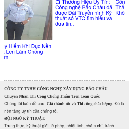
Công Nghệ Chống
​📺 Thương Hiệu Uy Tín:
Thấm Nhà Vệ Sinh
Công nghệ Bảo Châu đã
Không Cần Đục Gạch
được Đài Truyền hình Kỹ
thuật số VTC tìm hiểu và
đưa tin..
n
CÔNG TY TNHH CÔNG NGHỆ XÂY DỰNG BẢO CHÂU
Chuyên Nhận Thi Công Chống Thấm Trên Toàn Quốc
​Chúng tôi luôn đề cao:
và
. Đó là
Giá thành tốt
Thi công chất lượng
nền tảng uy tín của chúng tôi.
ĐỘI NGŨ KỸ THUẬT:
Trung thực, kỹ thuật giỏi, lễ phép, nhiệt tình, chăm chỉ, trách