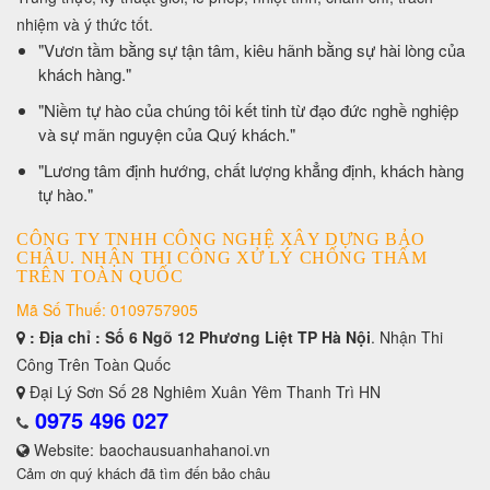
nhiệm và ý thức tốt.
​"Vươn tầm bằng sự tận tâm, kiêu hãnh bằng sự hài lòng của
khách hàng."
​"Niềm tự hào của chúng tôi kết tinh từ đạo đức nghề nghiệp
và sự mãn nguyện của Quý khách."
​"Lương tâm định hướng, chất lượng khẳng định, khách hàng
tự hào."
CÔNG TY TNHH CÔNG NGHỆ XÂY DỰNG BẢO
CHÂU. NHẬN THI CÔNG XỬ LÝ CHỐNG THẤM
TRÊN TOÀN QUỐC
Mã Số Thuế: 0109757905
: Địa chỉ : Số 6 Ngõ 12 Phương Liệt TP Hà Nội
. Nhận Thi
Công Trên Toàn Quốc
Đại Lý Sơn Số 28 Nghiêm Xuân Yêm Thanh Trì HN
0975 496 027
Website:
baochausuanhahanoi.vn
Cảm ơn quý khách đã tìm đến bảo châu