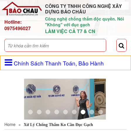
CÔNG TY TNHH CÔNG NGHỆ XÂY
DỰNG BẢO CHÂU
Công nghệ chống thấm độc quyền. Nói
Hotline:
"Không" với đục gạch
0975496027
LÀM VIỆC CẢ T7 & CN
Chính Sách Thanh Toán, Bảo Hành
Home
»
Xử Lý Chống Thấm Ko Cần Đục Gạch