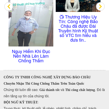
Sao
​📺 Thương Hiệu Uy
m
Tín: Công nghệ Bảo
ẫn
Kh
Châu đã được Đài
Truyền hình Kỹ thuật
số VTC tìm hiểu và
đưa tin..
Nguy Hiểm Khi Đục
Nền Nhà Lên Làm
Chống Thấm
CÔNG TY TNHH CÔNG NGHỆ XÂY DỰNG BẢO CHÂU
Chuyên Nhận Thi Công Chống Thấm Trên Toàn Quốc
​Chúng tôi luôn đề cao:
và
. Đó là
Giá thành tốt
Thi công chất lượng
nền tảng uy tín của chúng tôi.
ĐỘI NGŨ KỸ THUẬT:
Trung thực, kỹ thuật giỏi, lễ phép, nhiệt tình, chăm chỉ, trách